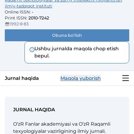
Raqamli texnologiyalar va sun’iy intellektni rivojlantirish
ilmiy-tadqiqot instituti
Online ISSN
:
-
Print ISSN
:
2010-7242
1992
83
Obuna bo'lish
Ushbu jurnalda maqola chop etish
bepul.
Jurnal haqida
Maqola yuborish
JURNAL HAQIDA
O‘zR Fanlar akademiyasi va O‘zR Raqamli
texyologiyalar vazirligining ilmiy jurnali.