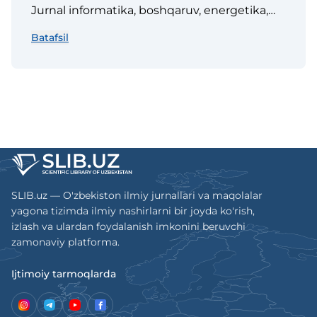
Jurnal informatika, boshqaruv, energetika,
axborotli va telekom-munikatsiyali
Batafsil
texnologiyalar yo‘na-lishlari bo‘yicha
maqolalarni o‘z ichiga oladi. Jurnalda
informatika va matematik modellash-
tirishning nazariy asoslari, texnik, ijtimoiy-
iqtisodiy, tibbiy-biologik tizimlarda
boshqaruv usullari, energetika muammolari,
axborotni qayta ishlash, saqlash va
himoyalash, axborotli
telekommunikatsiya texnologiyalarini
SLIB.uz — O'zbekiston ilmiy jurnallari va maqolalar
rivojlan-tirish va ularni amaliyotga hamda
yagona tizimda ilmiy nashirlarni bir joyda ko'rish,
o‘quv jarayonlariga qo‘llash to‘g'risida va
izlash va ulardan foydalanish imkonini beruvchi
boshqa maъlumotlar beriladi.
zamonaviy platforma.
Ijtimoiy tarmoqlarda