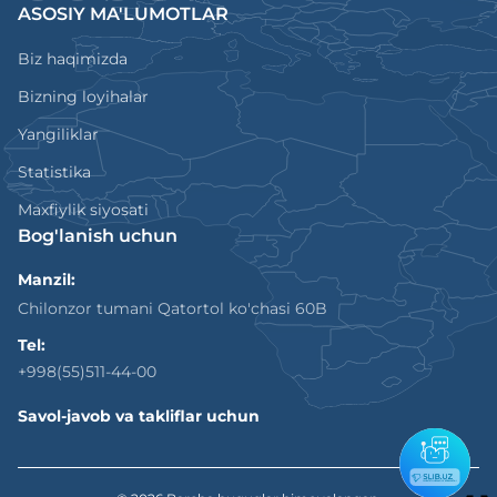
ASOSIY MA'LUMOTLAR
Biz haqimizda
Bizning loyihalar
Yangiliklar
Statistika
Maxfiylik siyosati
Bog'lanish uchun
Manzil:
Chilonzor tumani Qatortol ko'chasi 60B
Tel:
+998(55)511-44-00
Savol-javob va takliflar uchun