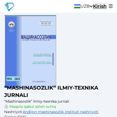
Kirish
UZB
“MASHINASOZLIK” ILMIY-TEXNIKA
JURNALI
“Mashinasozlik” ilmiy-texnika jurnali
Maqola qabul qilish ochiq
Nashriyot
:
Andijon mashinasozlik instituti nashriyoti