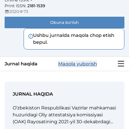
Online ISSN
:
-
Print ISSN
:
2181-1539
2020
73
Obuna bo'lish
Ushbu jurnalda maqola chop etish
bepul.
Jurnal haqida
Maqola yuborish
JURNAL HAQIDA
O‘zbekiston Respublikasi Vazirlar mahkamasi
huzuridagi Oliy attestatsiya komissiyasi
(OАK) Rayosatining 2021-yil 30-dekabrdagi
310/10-son qarori bilan Аndijon mashinasozlik