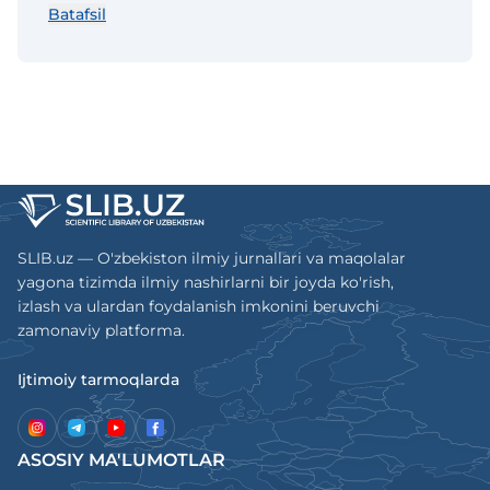
Batafsil
institutining “Maashinasozlik” ilmiy-texnika
jurnali “TEXNIKА” va “IQTISODIYOT” fanlari
bo‘yicha falsafa doktori (PhD) va fan doktori
(DSc) ilmiy darajasiga talabgorlarning
dissertatsiya ishlari yuzasidan asosiy ilmiy
natijalarini chop etish tavsiya etilgan ilmiy
nashrlar ro‘yhatiga kiritilgan.
“Mashinasozlik” ilmiy-texnika jurnali
O‘zbekiston Respublikasi Аxborot va
SLIB.uz — O'zbekiston ilmiy jurnallari va maqolalar
ommaviy kommunikatsiyalar agentligining
yagona tizimda ilmiy nashirlarni bir joyda ko'rish,
2020-yil 28-fevraldagi 04-53-raqamli
izlash va ulardan foydalanish imkonini beruvchi
guvohnomasiga binoan chop etiladi.
zamonaviy platforma.
Ijtimoiy tarmoqlarda
ASOSIY MA'LUMOTLAR