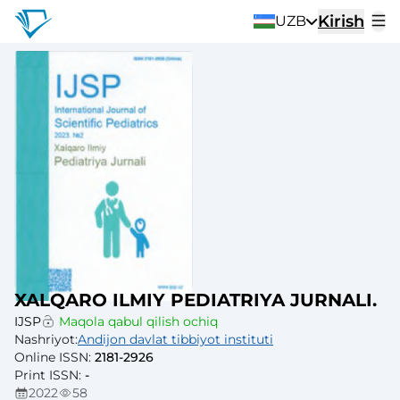
Kirish
UZB
XALQARO ILMIY PEDIATRIYA JURNALI.
IJSP
Maqola qabul qilish ochiq
Nashriyot
:
Andijon davlat tibbiyot instituti
Online ISSN
:
2181-2926
Print ISSN
:
-
2022
58