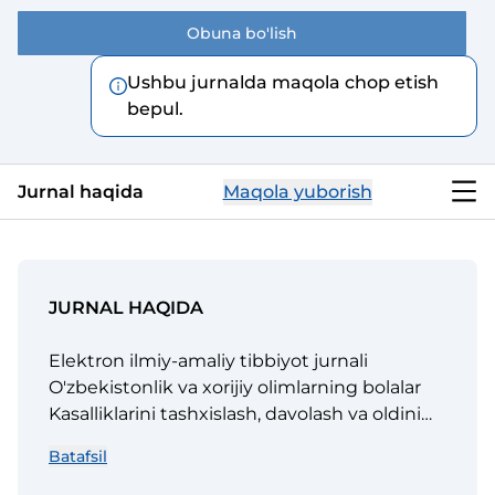
Obuna bo'lish
Ushbu jurnalda maqola chop etish
bepul.
Jurnal haqida
Maqola yuborish
JURNAL HAQIDA
Elektron ilmiy-amaliy tibbiyot jurnali
O'zbekistonlik va xorijiy olimlarning bolalar
Kasalliklarini tashxislash, davolash va oldini
olishning ilg'or usullarini ishlab chigishga va
Batafsil
innovatsion
tibbiy texnologiyalarni rivojlantirishga