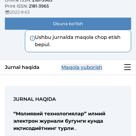
Online ISSN
:
2181-3965
Print ISSN
:
2181-3965
2022
63
Obuna bo'lish
Ushbu jurnalda maqola chop etish
bepul.
Jurnal haqida
Maqola yuborish
JURNAL HAQIDA
“Молиявий технологиялар” илмий
электрон журнали бугунги кунда
иқтисод
иётнинг турли
соҳалари
,
жумладан, тижорат банклари,