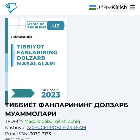
Kirish
UZB
ТИББИЁТ ФАНЛАРИНИНГ ДОЛЗАРБ
МУАММОЛАРИ
TFDM
Maqola qabul qilish ochiq
Nashriyot
:
SCIENCEPROBLEMS TEAM
Print ISSN
:
3030-3133