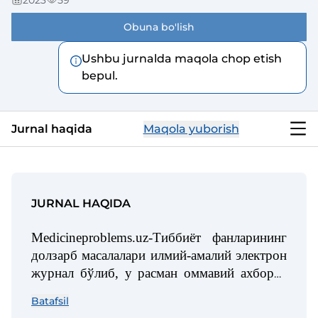
2023
59
Obuna bo'lish
Ushbu jurnalda maqola chop etish
bepul.
Jurnal haqida
Maqola yuborish
JURNAL HAQIDA
Medicineproblems.uz-Тиббиёт фанларининг
долзарб масалалари илмий-амалий электрон
журнал бўлиб, у расман оммавий ахборот
воситаси сифатида 2023 йил 2 март куни
Batafsil
066517-сон билан давлат рўйхатидан