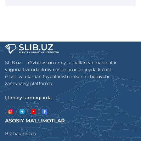
ўтказилган. Журнал 2023 йилдан бошлаб
чоп этилади. Нашрда тиббиёт фанлари ва
фармацевтика фанлари бўйича мақолалар
чоп этилади.
SLIB.uz — O'zbekiston ilmiy jurnallari va maqolalar
yagona tizimda ilmiy nashirlarni bir joyda ko'rish,
izlash va ulardan foydalanish imkonini beruvchi
zamonaviy platforma.
Ijtimoiy tarmoqlarda
ASOSIY MA'LUMOTLAR
Biz haqimizda