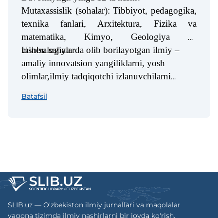
Mutaxassislik (sohalar): Tibbiyot, pedagogika,
texnika fanlari, Arxitektura, Fizika va
matematika, Kimyo, Geologiya va
mineralogiya.
Ushbu sohalarda olib borilayotgan ilmiy –
amaliy innovatsion yangiliklarni, yosh
olimlar,ilmiy tadqiqotchi izlanuvchilarni
amalga oshirayotgan ilmiy-innovatsion ishlarni
Batafsil
tahliliy materiallari orqali oʻzbek,ingliz tilida
yoritadi.
SLIB.uz — O'zbekiston ilmiy jurnallari va maqolalar
yagona tizimda ilmiy nashirlarni bir joyda ko'rish,