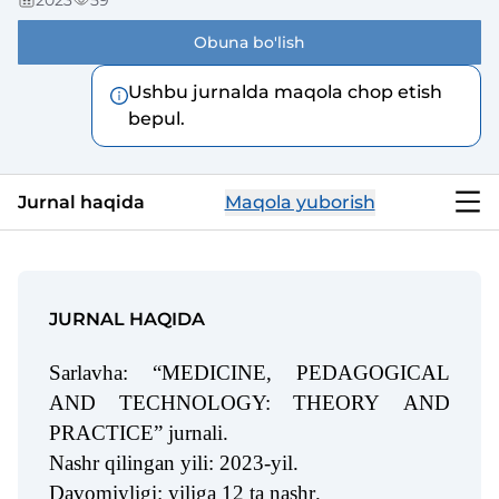
2023
59
Obuna bo'lish
Ushbu jurnalda maqola chop etish
bepul.
Jurnal haqida
Maqola yuborish
JURNAL HAQIDA
Sarlavha: “MEDICINE, PEDAGOGICAL
AND TECHNOLOGY: THEORY AND
PRACTICE” jurnali
.
Nashr qilingan yili: 2023-yil
.
Davomiyligi: yiliga 12 ta nashr
.