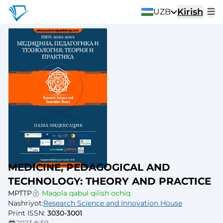
Kirish
UZB
MEDICINE, PEDAGOGICAL AND
TECHNOLOGY: THEORY AND PRACTICE
MPTTP
Maqola qabul qilish ochiq
Nashriyot
:
Research Science and Innovation House
Print ISSN
:
3030-3001