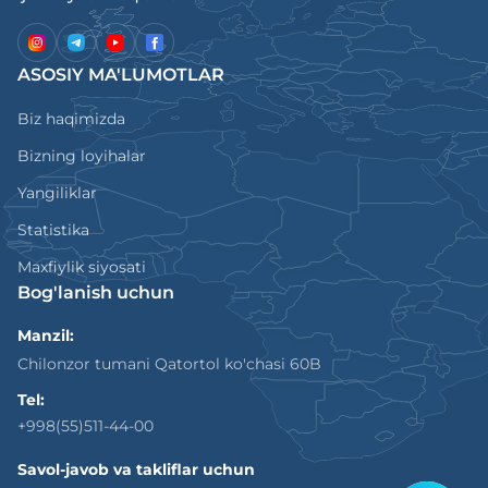
ASOSIY MA'LUMOTLAR
Biz haqimizda
Bizning loyihalar
Yangiliklar
Statistika
Maxfiylik siyosati
Bog'lanish uchun
Manzil:
Chilonzor tumani Qatortol ko'chasi 60B
Tel:
+998(55)511-44-00
Savol-javob va takliflar uchun