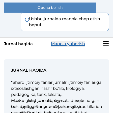
Obuna bo'lish
Ushbu jurnalda maqola chop etish
bepul.
Jurnal haqida
Maqola yuborish
JURNAL HAQIDA
“Sharq ijtimoiy fanlar jurnali” ijtimoiy fanlariga
ixtisoslashgan nashr boʻlib, filologiya,
pedagogika, tarix, falsafa,
madaniyatshunoslik, siyosat, iqtisod
Mazkur ilmiy jurnal onlayn nashr qilinadigan
sohalaridagi ilmiy-amaliy innovatsion
boʻlib, yiliga 6-marta oʻzbek, ingliz, rus tillarida
yangiliklarni har tomonlama yoritishni,
onlayn eʼlon qilinadi.