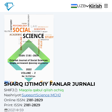
Kirish
UZB
SHARQ IJTIMOIY FANLAR JURNALI
SHIFJ
Maqola qabul qilish ochiq
Nashriyot
:
SupportScience MCHJ
Online ISSN
:
2181-2829
Print ISSN
:
2181-2829
2021
59