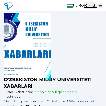
Kirish
UZB
O‘ZBEKISTON MILLIY UNIVERSITETI
XABARLARI
O‘zMU xabarlari
Maqola qabul qilish ochiq
Nashriyot
:
Mirzo Ulugʻbek nomidagi Oʻzbekiston Milliy universiteti