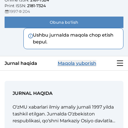
Online ISSN
:
2181-7324
Print ISSN
:
2181-7324
1997
204
Obuna bo'lish
Ushbu jurnalda maqola chop etish
bepul.
Jurnal haqida
Maqola yuborish
JURNAL HAQIDA
O‘zMU xabarlari ilmiy amaliy jurnali 1997 yilda
tashkil etilgan. Jurnalda O‘zbekiston
respublikasi, qo‘shni Markaziy Osiyo davlatlari
va boshqa xorijiy mamlakatlari olimlarining