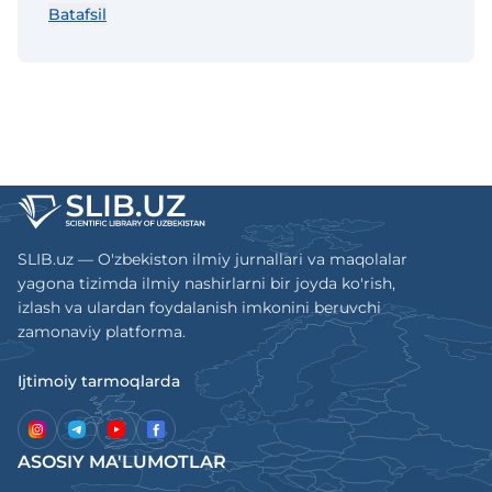
Batafsil
oldin chop etilmagan dolzarb mavzulardagi,
tugallangan ilmiy tadqiqotlarning natijalari
va ularni olishda mualliflarning shaxsiy
hissasini o‘zida aks ettirgan o‘zbek, rus va
ingliz tillaridagi maqolalari nashr qilinadi.
SLIB.uz — O'zbekiston ilmiy jurnallari va maqolalar
yagona tizimda ilmiy nashirlarni bir joyda ko'rish,
izlash va ulardan foydalanish imkonini beruvchi
zamonaviy platforma.
Ijtimoiy tarmoqlarda
ASOSIY MA'LUMOTLAR