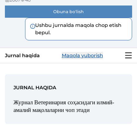
2007
40
Obuna bo'lish
Ushbu jurnalda maqola chop etish
bepul.
Jurnal haqida
Maqola yuborish
JURNAL HAQIDA
Журнал Ветеринария соҳасидаги илмий-
амалий мақолаларни чоп этади