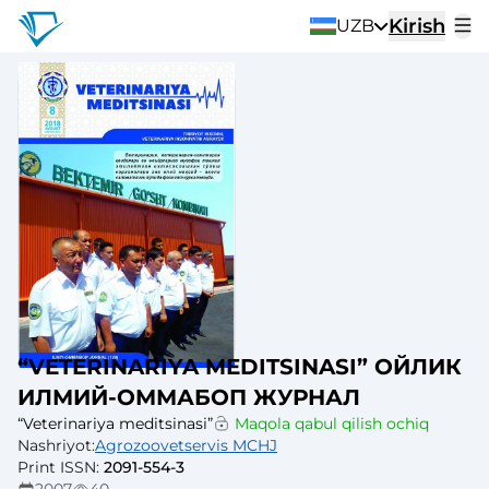
Kirish
UZB
“VETERINARIYA MEDITSINASI” ОЙЛИК
ИЛМИЙ-ОММАБОП ЖУРНАЛ
“Veterinariya meditsinasi”
Maqola qabul qilish ochiq
Nashriyot
:
Agrozoovetservis MCHJ
Print ISSN
:
2091-554-3