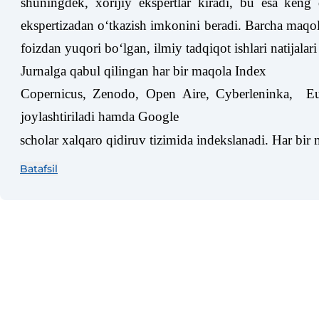
shuningdek, xorijiy ekspertlar kiradi, bu esa keng d
ekspertizadan oʻtkazish imkonini beradi. Barcha maqolal
foizdan yuqori boʻlgan, ilmiy tadqiqot ishlari natijalar
Jurnalga qabul qilingan har bir maqola Index
Copernicus, Zenodo, Open Aire, Cyberleninka, EuroP
joylashtiriladi hamda Google
scholar xalqaro qidiruv tizimida indekslanadi. Har bi
Batafsil