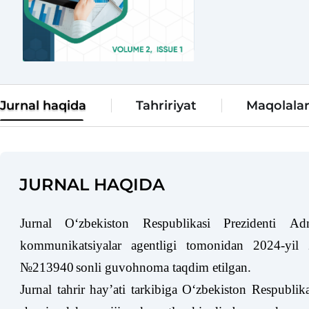
Jurnal haqida
Tahririyat
Maqolala
JURNAL HAQIDA
Jurnal Oʻzbekiston Respublikasi Prezidenti Ad
kommunikatsiyalar agentligi tomonidan 202
4
-yil
№213940
sonli guvohnoma taqdim etilgan.
Jurnal tahrir hayʼati tarkibiga Oʻzbekiston Respublikas