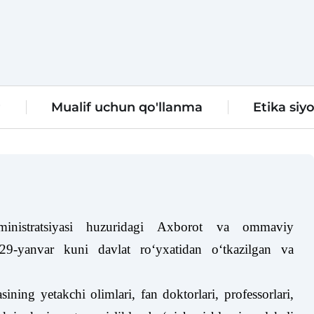
r
Mualif uchun qo'llanma
Etika siyo
ministratsiyasi huzuridagi Axborot va ommaviy
 29-yanvar kuni davlat roʻyxatidan oʻtkazilgan va
ining yetakchi olimlari, fan doktorlari, professorlari,