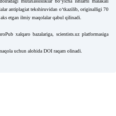
oiradagi mutaxassisliklar boʻyicha ishlarni malakali
ar antiplagiat tekshiruvidan oʻtkazilib, originalligi 70
i aks etgan ilmiy maqolalar qabul qilinadi.
ub xalqaro bazalariga, scientists.uz platformasiga
r maqola uchun alohida DOI raqam olinadi.