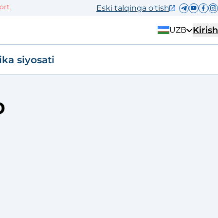
Eski talqinga o'tish
Kirish
UZB
ika siyosati
D