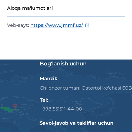
Aloqa ma'lumotlari
Veb-sayt
:
https://www.jmmf.uz/
Bog'lanish uchun
Manzil:
Chilonzor tumani Qatortol ko'chasi 60B
Tel:
+998(55)511-44-00
Savol-javob va takliflar uchun