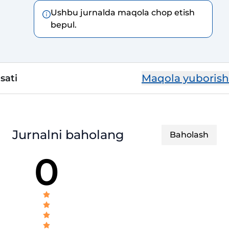
Ushbu jurnalda maqola chop etish
bepul.
Maqola yuborish
sati
Jurnalni baholang
Baholash
0