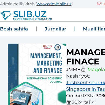
Tizim
Admin bo'lib kirish
(
www.admin.slib.uz
)
Bosh sahifa
Jurnallar
Muallifla
MANAGE
FINACE
JMMF
Maqola 
Nashriyot
:
Toshkent shahri
Singapore in Tas
Online ISSN
:
303
2024
114