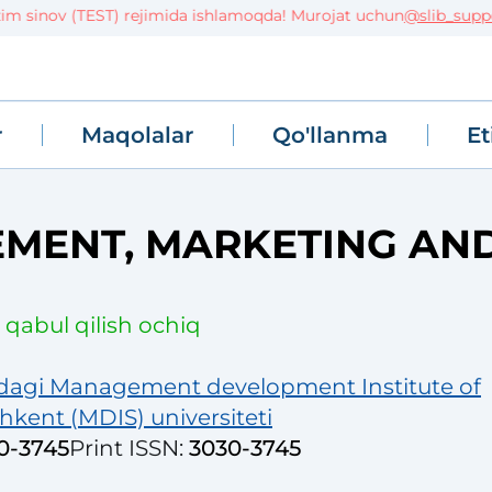
 sinov (TEST) rejimida ishlamoqda! Murojat uchun
@slib_support
r
Maqolalar
Qo'llanma
Et
MENT, MARKETING AN
qabul qilish ochiq
dagi Management development Institute of
hkent (MDIS) universiteti
0-3745
Print ISSN
:
3030-3745