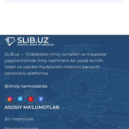
yoritilib, jahonning rivojlangan davlatlari
tajribasini tatbiq etgan holda, ilmiy, amaliy
qonunlashtiruvchi metrologiya yoʻnalishida
tadqiqotlar natijalari, oʻlchashlar ekavaletliligi
va metrologik kuzatuvchanligini
taʼminlashga doir faoliyat boʻyicha maʼlumot
berib boradigan ilmiy nashr hisoblanib oʻzida
SLIB.uz — O'zbekiston ilmiy jurnallari va maqolalar
aks ettirgan oʻzbek, rus ingliz tillaridagi
yagona tizimda ilmiy nashirlarni bir joyda ko'rish,
maqolalarni yozib boradi
izlash va ulardan foydalanish imkonini beruvchi
zamonaviy platforma.
Ijtimoiy tarmoqlarda
ASOSIY MA'LUMOTLAR
Biz haqimizda
Bizning loyihalar