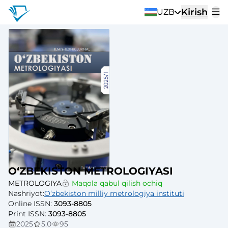
Kirish
UZB
OʻZBEKISTON METROLOGIYASI
METROLOGIYA
Maqola qabul qilish ochiq
Nashriyot
:
Oʻzbekiston milliy metrologiya instituti
Online ISSN
:
3093-8805
Print ISSN
:
3093-8805
2025
5.0
95