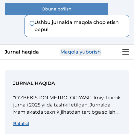
Obuna bo'lish
Ushbu jurnalda maqola chop etish
bepul.
Jurnal haqida
Maqola yuborish
JURNAL HAQIDA
“OʻZBEKISTON METROLOGIYASI” ilmiy-texnik
jurnali 2025 yilda tashkil etilgan. Jurnalda
Mamlakatda texnik jihatdan tartibga solish,
standartlashtirish, metrologiya, ushbu
Batafsil
sohalardagi yutuq va kamchiliklar,
muammolar yechimi va yangiliklar keng