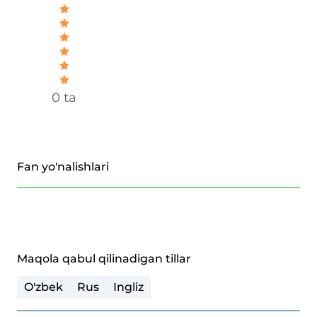
0 ta
Fan yo'nalishlari
Maqola qabul qilinadigan tillar
O'zbek
Rus
Ingliz