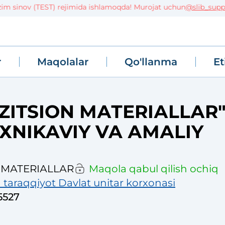
 sinov (TEST) rejimida ishlamoqda! Murojat uchun
@slib_support
r
Maqolalar
Qo'llanma
Et
ITSIОN МАТЕRIАLLАR
ЕХNIKAVIY VA АМАLIY
 МАТЕRIАLLАR
Maqola qabul qilish ochiq
 taraqqiyot Davlat unitar korxonasi
5527