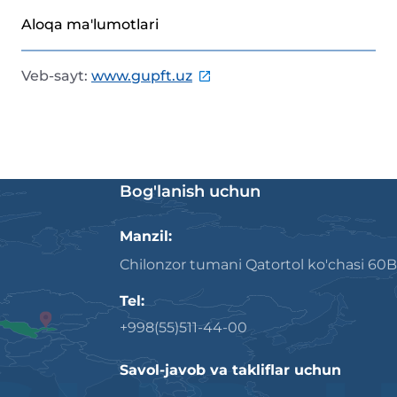
Aloqa ma'lumotlari
Veb-sayt
:
www.gupft.uz
Bog'lanish uchun
Manzil:
Chilonzor tumani Qatortol ko'chasi 60B
Tel:
+998(55)511-44-00
Savol-javob va takliflar uchun