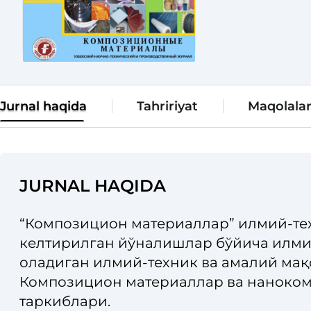
Jurnal haqida
Tahririyat
Maqolala
JURNAL HAQIDA
“Композицион материаллар” илмий-те
келтирилган йўналишлар бўйича илмий
оладиган илмий-техник ва амалий мақ
Композицион материаллар ва наноко
таркиблари.