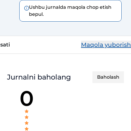
Ushbu jurnalda maqola chop etish
bepul.
Maqola yuborish
sati
Jurnalni baholang
Baholash
0