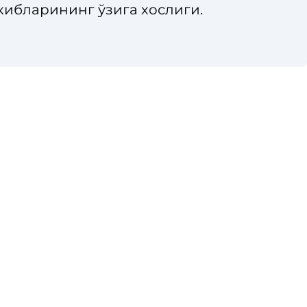
ибларининг ўзига хослиги.
позитларнинг олиниши ва таркиби.
позитларнинг хоссалари.
мпозитларнинг қўлланилиши.
л этиш.