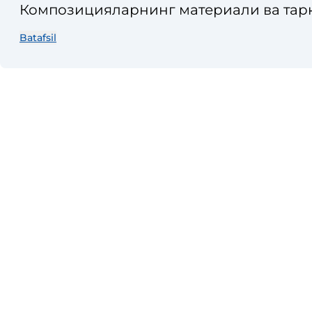
Композицияларнинг материали ва тарк
Композицион материаллар ва наноком
Batafsil
Композицион материаллар ва наноком
Композицион материаллар ва наноко
Тадқиқот усуллари.
Асбоб-ускуна ва технологиялар.
Мехнат ва атроф-мухит мухофазаси.
Иқтисодиёт ва ишлаб чиқаришни ташки
Тажриба алмашиш.
Ахборот, реклама ва эълонлар.