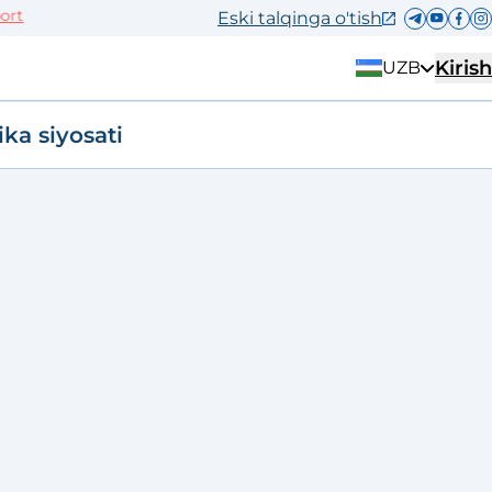
Eski talqinga o'tish
Kirish
UZB
ika siyosati
"