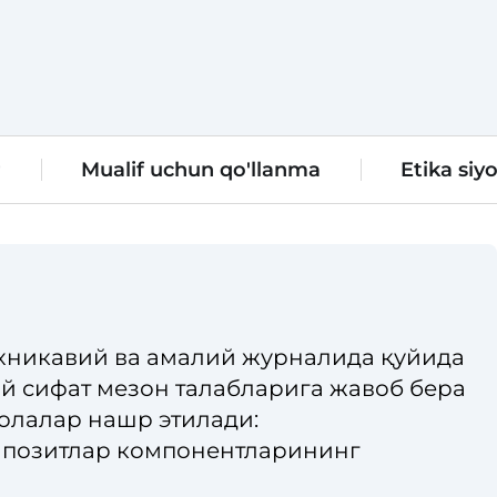
r
Mualif uchun qo'llanma
Etika siyo
хникавий ва амалий журналида қуйида
 сифат мезон талабларига жавоб бера
олалар нашр этилади:
мпозитлар компонентларининг