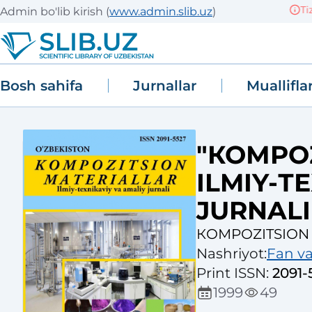
Tizim
Admin bo'lib kirish
(
www.admin.slib.uz
)
Bosh sahifa
Jurnallar
Muallifla
"КОМPОZ
ILMIY-Т
JURNALI
КОМPОZITSIОN
Nashriyot
:
Fan va
Print ISSN
:
2091-
1999
49