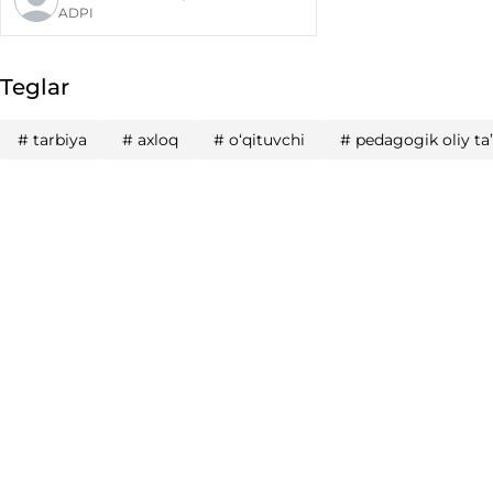
ADPI
Teglar
#
tarbiya
#
axloq
#
o‘qituvchi
#
pedagogik oliy ta