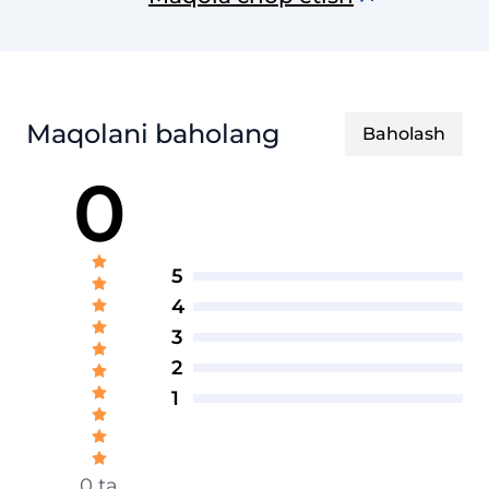
Maqolani baholang
Baholash
0
5
4
3
2
1
0 ta