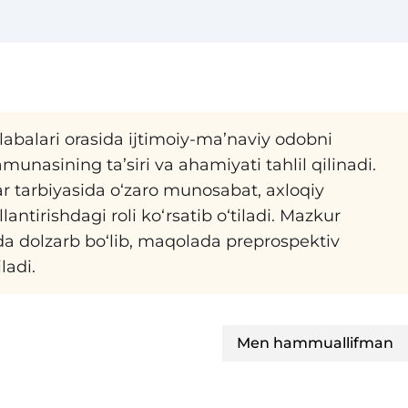
abalari orasida ijtimoiy-ma’naviy odobni
munasining ta’siri va ahamiyati tahlil qilinadi.
r tarbiyasida o‘zaro munosabat, axloqiy
antirishdagi roli ko‘rsatib o‘tiladi. Mazkur
dolzarb bo‘lib, maqolada preprospektiv
ladi.
Men hammuallifman