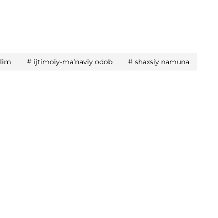
’lim
#
ijtimoiy-ma’naviy odob
#
shaxsiy namuna