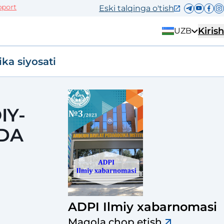
rt
Eski talqinga o'tish
Kirish
UZB
ika siyosati
IY-
IDA
ADPI Ilmiy xabarnomasi
Maqola chop etish