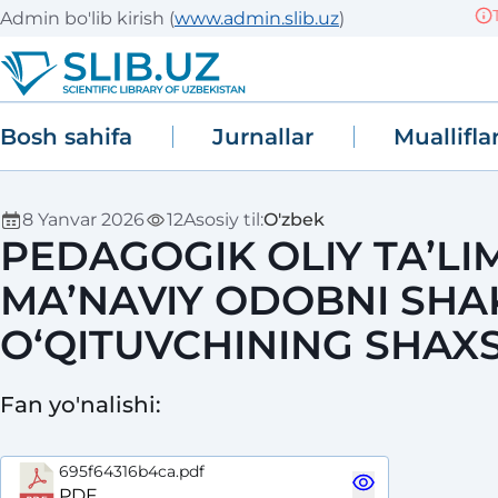
Tiz
Admin bo'lib kirish
(
www.admin.slib.uz
)
Bosh sahifa
Jurnallar
Muallifla
8 Yanvar 2026
12
Asosiy til
:
O'zbek
PEDAGOGIK OLIY TA’LI
MA’NAVIY ODOBNI SHA
O‘QITUVCHINING SHAX
Fan yo'nalishi
:
695f64316b4ca.pdf
PDF