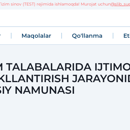
im sinov (TEST) rejimida ishlamoqda! Murojat uchun
@slib_suppo
r
Maqolalar
Qo'llanma
Et
M TALABALARIDA IJTIMO
KLLANTIRISH JARAYON
SIY NAMUNASI