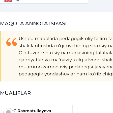
MAQOLA ANNOTATSIYASI
Ushbu maqolada pedagogik oliy ta’lim tal
shakllantirishda o‘qituvchining shaxsiy na
O‘qituvchi shaxsiy namunasining talabala
qadriyatlar va ma’naviy xulq-atvorni shakll
muammo zamonaviy pedagogik jarayonda 
pedagogik yondashuvlar ham ko‘rib chiqi
MUALIFLAR
G.Raxmatullayeva