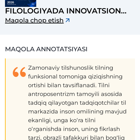
FILOLOGIYADA INNOVATSION
TADQIQOTLAR JURNALI
Maqola chop etish
MAQOLA ANNOTATSIYASI
Zamonaviy tilshunoslik tilning
funksional tomoniga qiziqishning
ortishi bilan tavsiflanadi. Tilni
antroposentrizm tamoyili asosida
tadqiq qilayotgan tadqiqotchilar til
markazida inson omilining mavjud
ekanligi, unga ko‘ra tilni
o‘rganishda inson, uning fikrlash
tarzi, obrazli tafakkuri bilan bog‘liq