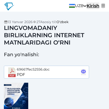
Kirish
UZB
13 Yanvar 2026
27
Asosiy til
:
O'zbek
LINGVOMADANIY
BIRLIKLARNING INTERNET
MATNLARIDAGI O‘RNI
Fan yo'nalishi
:
69667fec52556.doc
PDF