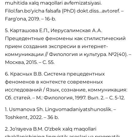
muhitida xalq maqollari avfemizatsiyasi.
Filol.fan.bo‘yicha falsafa (PhD) dokt.diss…avtoref. –
Farg‘ona, 2019. – 16-b.
5. Карташова Е.П., Иерусалимская А.А.
Прецедентные феномены как стилистический
прием создания экспресии в интернет-
коммуникации // Филология и культура. №2(40). –
Москва, 2015. – С. 55.
6. Красных В.В. Система прецедентных
феноменов в контексте современных
исследований / Язык, сознание, коммуникация:
Сб. статей. – М.: Филология, 1997. Вып. 2. – С. 5-12.
1. Usmanova Sh. Lingvomadaniyatshunoslik. –
Toshkent, 2022. – 36 b.
2. Jo‘rayeva B.M. O‘zbek xalq maqollari
shakllanishining lingvistik asoslari va pragmatik