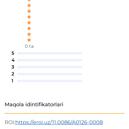
0 ta
5
4
3
2
1
Maqola idintifikatorlari
ROI:
https://eroi.uz/11.0086/A0126-0008