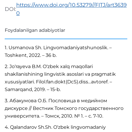
https://www.doi.org/10.53279//FITJ/art3639
DOI:
0
Foydalanilgan adabiyotlar
1. Usmanova Sh. Lingvomadaniyatshunoslik. –
Toshkent, 2022. – 36 b.
2. Jo‘rayeva B.M. O‘zbek xalq maqollari
shakllanishining lingvistik asoslari va pragmatik
xususiyatlari. Filol.fan.dokt(DcS).diss…avtoref. –
Samarqand, 2019. – 15-b.
3. Абакумова О.Б. Пословица в медийном
дискурсе // Вестник Томского государственного
университета. – Томск, 2010. № 1. – с. 7-10.
4. Qalandarov Sh.Sh. O‘zbek lingvomadaniy