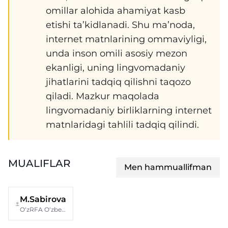
omillar alohida ahamiyat kasb
etishi ta’kidlanadi. Shu ma’noda,
internet matnlarining ommaviyligi,
unda inson omili asosiy mezon
ekanligi, uning lingvomadaniy
jihatlarini tadqiq qilishni taqozo
qiladi. Mazkur maqolada
lingvomadaniy birliklarning internet
matnlaridagi tahlili tadqiq qilindi.
MUALIFLAR
Men hammuallifman
M.Sabirova
O‘zRFA O‘zbek tili, adabiyoti va folklori instituti doktoranti (DSc)