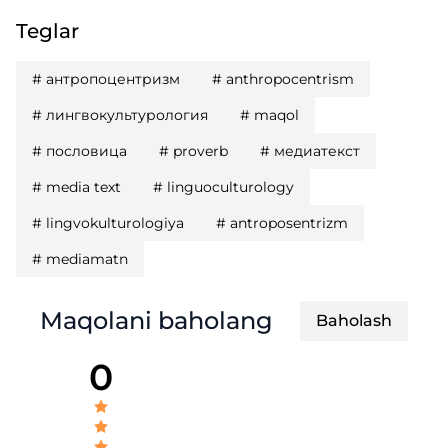
Teglar
#
антропоцентризм
#
anthropocentrism
#
лингвокультурология
#
maqol
#
пословица
#
proverb
#
медиатекст
#
media text
#
linguoculturology
#
lingvokulturologiya
#
antroposentrizm
#
mediamatn
Maqolani baholang
Baholash
0