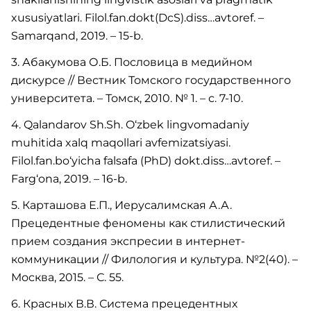
xususiyatlari. Filol.fan.dokt(DcS).diss…avtoref. –
Samarqand, 2019. – 15-b.
3. Абакумова О.Б. Пословица в медийном
дискурсе // Вестник Томского государственного
университета. – Томск, 2010. № 1. – с. 7-10.
4. Qalandarov Sh.Sh. O‘zbek lingvomadaniy
muhitida xalq maqollari avfemizatsiyasi.
Filol.fan.bo‘yicha falsafa (PhD) dokt.diss…avtoref. –
Farg‘ona, 2019. – 16-b.
5. Карташова Е.П., Иерусалимская А.А.
Прецедентные феномены как стилистический
прием создания экспресии в интернет-
коммуникации // Филология и культура. №2(40). –
Москва, 2015. – С. 55.
6. Красных В.В. Система прецедентных