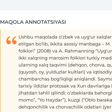
MAQOLA ANNOTATSIYASI
Ushbu maqolada о‘zbek va uyg‘ur xalqlar
etilgan bo‘lib, ikkita asosiy manbaga – 
folklori” (2008) va A. Rahmanning “Uyg‘ur f
ikki xalqning marosim folklori turkiy mad
ularning xalq taqvimi (dehqon, chorva, qu
(quyosh, oy, yulduzlar kultlari) va iqtisodi
chambarchas bog‘liqligi aniqlandi. Saymali
tarixiy ildizlar protosak va Xun davrlariga b
jihatdan tahlil qilindi: o‘zbeklarda bahorg
momo”, “Yo Haydar”), kuzgi (“Oblo baraka
dehqonchilik va chorvachilik odatlari (ye