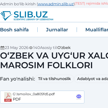
Tizim sinov (TEST) rejimida ishla
Admin bo'lib kirish
(
www.admin.slib.uz
)
Bosh sahifa
Jurnallar
Muallifla
23 May 2026
140
Asosiy til
:
O'zbek
О‘ZBEK VA UYG‘UR XA
MAROSIM FOLKLORI
Fan yo'nalishi
:
Til va tilshunoslik
Adabiyot va ada
G'.Ismoilov_0a805fd5.pdf
PDF