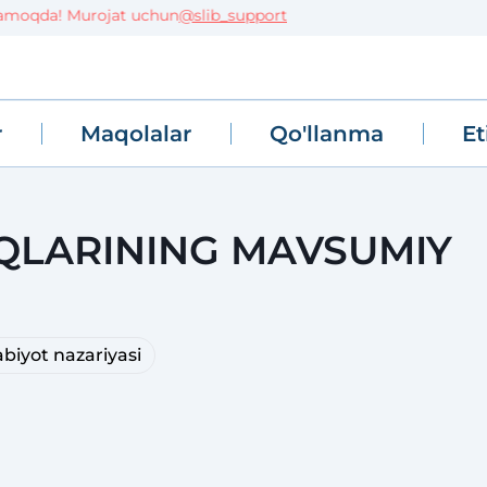
moqda! Murojat uchun
@slib_support
r
Maqolalar
Qo'llanma
Et
LQLARINING MAVSUMIY
biyot nazariyasi