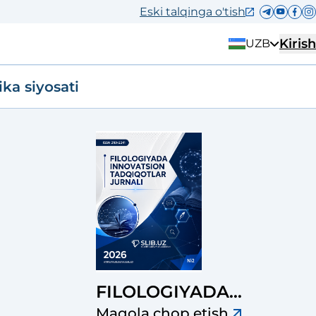
Eski talqinga o'tish
Kirish
UZB
ika siyosati
FILOLOGIYADA
INNOVATSION
Maqola chop etish