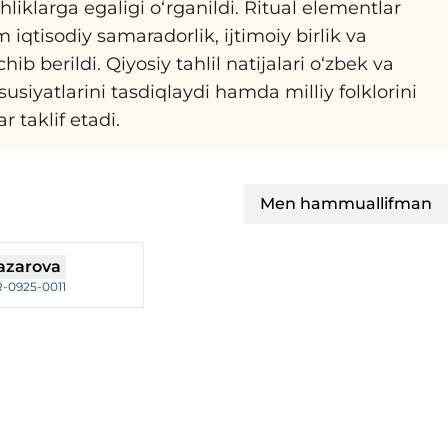
hliklarga egaligi o‘rganildi. Ritual elementlar
m iqtisodiy samaradorlik, ijtimoiy birlik va
hib berildi. Qiyosiy tahlil natijalari o‘zbek va
siyatlarini tasdiqlaydi hamda milliy folklorini
 taklif etadi.
Men hammuallifman
azarova
-0925-0011