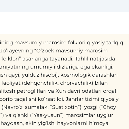
ining mavsumiy marosim folklori qiyosiy tadqiq
M. Jo‘rayevning “О‘zbek mavsumiy marosim
olklori” asarlariga tayanadi. Tahlil natijasida
aniyatining umumiy ildizlariga ega ekanligi,
sh qayi, yulduz hisobi), kosmologik qarashlari
y faoliyat (dehqonchilik, chorvachilik) bilan
tosh petrogliflari va Xun davri odatlari orqali
orib taqalishi ko‘rsatildi. Janrlar tizimi qiyosiy
i (Navro‘z, sumalak, “Sust xotin”), yozgi (“Choy
”) va qishki (“Yas-yusun”) marosimlar uyg‘ur
r haydash, ekin yig‘ish, hayvonlarni himoya