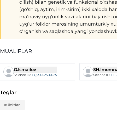
qilish) bilan genetik va funksional o‘xshas
(qo‘shiq, aytim, irim-sirim) ikki xalqda ha
ma’naviy uyg‘unlik vazifalarini bajarishi oc
uyg‘ur folklor merosining umumturkiy xusu
o‘rganish va saqlashda yangi yondashuvlar
MUALIFLAR
G.Ismailov
SH.Imomn
Science ID
:
FQR-0525-0025
Science ID
:
FFR
Teglar
#
ildizlar.