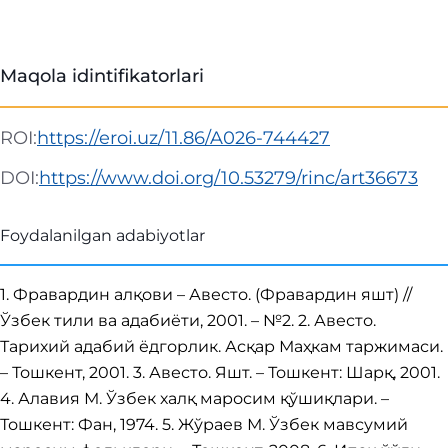
Maqola idintifikatorlari
ROI:
https://eroi.uz/11.86/A026-744427
DOI:
https://www.doi.org/10.53279/rinc/art36673
Foydalanilgan adabiyotlar
1. Фравардин алқови – Авесто. (Фравардин яшт) //
Ўзбек тили ва адабиёти, 2001. – №2. 2. Авесто.
Тарихий адабий ёдгорлик. Асқар Маҳкам таржимаси.
– Тошкент, 2001. 3. Авесто. Яшт. – Тошкент: Шарқ, 2001.
4. Алавия М. Ўзбек халқ маросим қўшиқлари. –
Тошкент: Фан, 1974. 5. Жўраев М. Ўзбек мавсумий