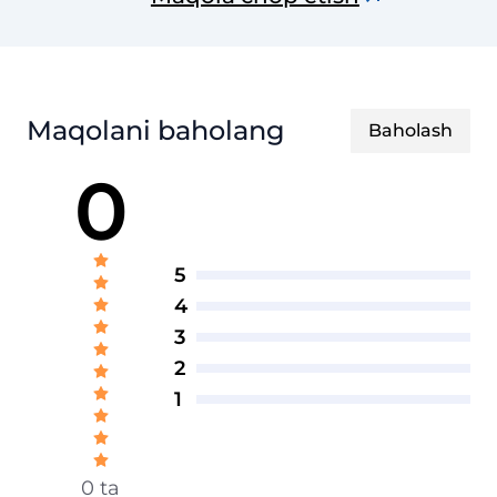
TADQIQOTLAR JURNALI
Maqolani baholang
Baholash
0
5
4
3
2
1
0 ta