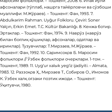
маросим фольклори. – Тошкент, 2008. 6. Ипак йўли
афсоналари (тўплаб, нашрга тайёрловчи ва сўзбоши
муаллифи: М.Жўраев). – Тошкент: Фан, 1993. 7.
Abdulkərim Rahman. Uyğur Folkloru. Çeviri: Soner
Yalçın, Erkin Emet. T.C. Kültür Bakanlığı. 8. Кенжа ботир.
Эртаклар. – Тошкент: Фан, 1974. 9. Наврўз (наврўз
билан боғлиқ қўшиқлар, афсоналар, одатлар ва
иримлар). Тузувчилар: T.Мирзаев, М.Жўраев. –
Тошкент: Фан, 1992. 10. Саримсоқов Б. Маросим
фольклори // Ўзбек фольклори очерклари. 1-том. –
Тошкент, 1989. 11. Uyg‘ur xalыk yeg‘iz ijadiyiti. – Almata,
1983. 12. Раззоқов Ҳ., Мирзаев Т., Собиров О., Имомов
К. Ўзбек халқ оғзаки поэтик ижоди. – Тошкент:
Ўқитувчи, 1980.