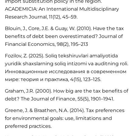
import substitution policy in the region.
ACADEMICIA: An International Multidisciplinary
Research Journal, 11(12), 45–59.
Blouin, J., Core, J.E. & Guay, W. (2010). Have the tax
benefits of debt been overestimated? Journal of
Financial Economics, 98(2), 195–213
Fozilov, Z. (2025). Soliq tekshiruvlari amaliyotida
yuridik shaxslarning soliq intizomi va auditning roli.
Инновационные исследования в современном
мире: теория и практика, 4(15), 123–125.
Graham, J.R. (2000). How big are the tax benefits of
debt? The Journal of Finance, 55(5), 1901–1941.
Greene, J. & Braathen, N.A. (2014). Tax preferences
for environmental goals: use, limitations and
preferred practices.