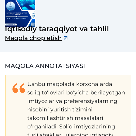
Iqtisodiy taraqqiyot va tahlil
Maqola chop etish
MAQOLA ANNOTATSIYASI
Ushbu maqolada korxonalarda
soliq to‘lovlari bo‘yicha berilayotgan
imtiyozlar va preferensiyalarning
hisobini yuritish tizimini
takomillashtirish masalalari
o‘rganiladi. Soliq imtiyozlarining
turli shakllari, ularning iqtisodiy