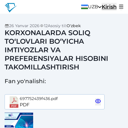
Kirish
UZB
26 Yanvar 2026
12
Asosiy til
:
O'zbek
KORXONALARDA SOLIQ
TO‘LOVLARI BO‘YICHA
IMTIYOZLAR VA
PREFERENSIYALAR HISOBINI
TAKOMILLASHTIRISH
Fan yo'nalishi
:
697752439f436.pdf
PDF