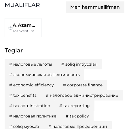
MUALIFLAR
Men hammuallifman
A.Azamova
Toshkent Davlat iqtisodiyot universiteti
Teglar
#
налоговые льготы
#
soliq imtiyozlari
#
экономическая эффективность
#
economic efficiency
#
corporate finance
#
tax benefits
#
налоговое администрирование
#
tax administration
#
tax reporting
#
налоговая политика
#
tax policy
#
soliq siyosati
#
налоговые преференции