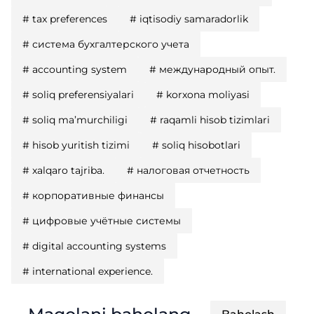
#
tax preferences
#
iqtisodiy samaradorlik
#
система бухгалтерского учета
#
accounting system
#
международный опыт.
#
soliq preferensiyalari
#
korxona moliyasi
#
soliq ma’murchiligi
#
raqamli hisob tizimlari
#
hisob yuritish tizimi
#
soliq hisobotlari
#
xalqaro tajriba.
#
налоговая отчетность
#
корпоративные финансы
#
цифровые учётные системы
#
digital accounting systems
#
international experience.