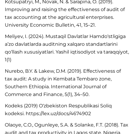
Kotsupatryi, M., Novak, N. & Sarapina, O. (2019).
Improving and raising the effectiveness of audit of
tax accounting at the agricultural enterprises.
University Economic Bulletin, 41, 15–21.
Meliyev, I. (2024). Mustaqil Davlatlar Hamdo‘stligiga
a’zo davlatlarda auditning xalqaro standartlarini
qo‘llash xususiyatlari. Yashil iqtisodiyot va taraqqiyot,
1(1)
Nurebo, B.Y. & Lakew, D.M. (2019). Effectiveness of
tax audit: A study in Kembata Tembaro zone,
Southern Ethiopia. International Journal of
Commerce and Finance, 5(1), 34–50.
Kodeks (2019) O‘zbekiston Respublikasi Soliq
kodeksi. https://lex.uz/docs/4674902
Olaoye, C.O., Ogunleye, S.A. & Solanke, F.T. (2018). Tax
audit and tax productivity in Lagos state, Nigeria.