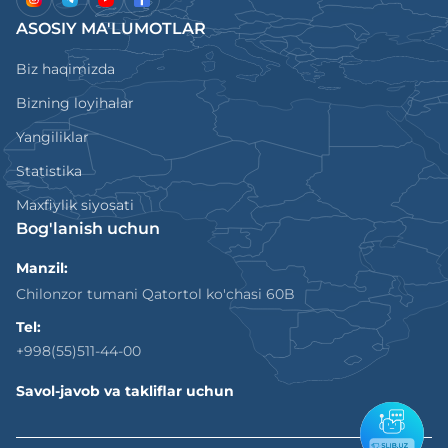
ASOSIY MA'LUMOTLAR
Biz haqimizda
Bizning loyihalar
Yangiliklar
Statistika
Maxfiylik siyosati
Bog'lanish uchun
Manzil:
Chilonzor tumani Qatortol ko'chasi 60B
Tel:
+998(55)511-44-00
Savol-javob va takliflar uchun