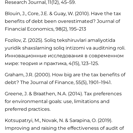
Research Journal, 11(12), 45–59.
Blouin, J., Core, J.E. & Guay, W. (2010). Have the tax
benefits of debt been overestimated? Journal of
Financial Economics, 98(2), 195–213
Fozilov, Z. (2025). Soliq tekshiruvlari amaliyotida
yuridik shaxslarning soliq intizomi va auditning roli.
Инновационные исследования в современном
мире: теория и практика, 4(15), 123–125.
Graham, J.R. (2000). How big are the tax benefits of
debt? The Journal of Finance, 55(5), 1901–1941.
Greene, J. & Braathen, N.A. (2014). Tax preferences
for environmental goals: use, limitations and
preferred practices.
Kotsupatryi, M., Novak, N. & Sarapina, O. (2019).
Improving and raising the effectiveness of audit of