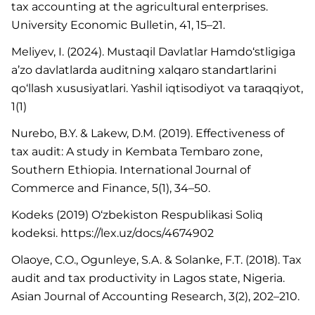
tax accounting at the agricultural enterprises.
University Economic Bulletin, 41, 15–21.
Meliyev, I. (2024). Mustaqil Davlatlar Hamdo‘stligiga
a’zo davlatlarda auditning xalqaro standartlarini
qo‘llash xususiyatlari. Yashil iqtisodiyot va taraqqiyot,
1(1)
Nurebo, B.Y. & Lakew, D.M. (2019). Effectiveness of
tax audit: A study in Kembata Tembaro zone,
Southern Ethiopia. International Journal of
Commerce and Finance, 5(1), 34–50.
Kodeks (2019) O‘zbekiston Respublikasi Soliq
kodeksi. https://lex.uz/docs/4674902
Olaoye, C.O., Ogunleye, S.A. & Solanke, F.T. (2018). Tax
audit and tax productivity in Lagos state, Nigeria.
Asian Journal of Accounting Research, 3(2), 202–210.