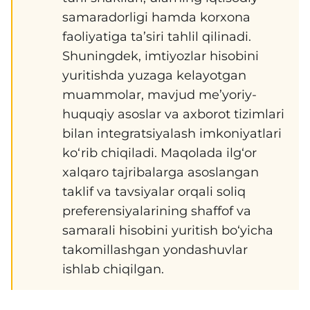
samaradorligi hamda korxona
faoliyatiga ta’siri tahlil qilinadi.
Shuningdek, imtiyozlar hisobini
yuritishda yuzaga kelayotgan
muammolar, mavjud me’yoriy-
huquqiy asoslar va axborot tizimlari
bilan integratsiyalash imkoniyatlari
ko‘rib chiqiladi. Maqolada ilg‘or
xalqaro tajribalarga asoslangan
taklif va tavsiyalar orqali soliq
preferensiyalarining shaffof va
samarali hisobini yuritish bo‘yicha
takomillashgan yondashuvlar
ishlab chiqilgan.