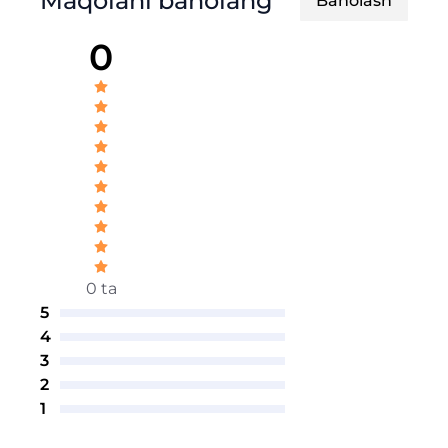
Maqolani baholang
Baholash
0
0 ta
5
4
3
2
1