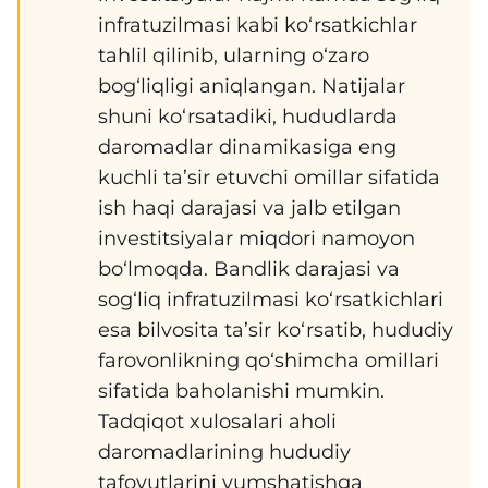
infratuzilmasi kabi ko‘rsatkichlar
tahlil qilinib, ularning o‘zaro
bog‘liqligi aniqlangan. Natijalar
shuni ko‘rsatadiki, hududlarda
daromadlar dinamikasiga eng
kuchli ta’sir etuvchi omillar sifatida
ish haqi darajasi va jalb etilgan
investitsiyalar miqdori namoyon
bo‘lmoqda. Bandlik darajasi va
sog‘liq infratuzilmasi ko‘rsatkichlari
esa bilvosita ta’sir ko‘rsatib, hududiy
farovonlikning qo‘shimcha omillari
sifatida baholanishi mumkin.
Tadqiqot xulosalari aholi
daromadlarining hududiy
tafovutlarini yumshatishga