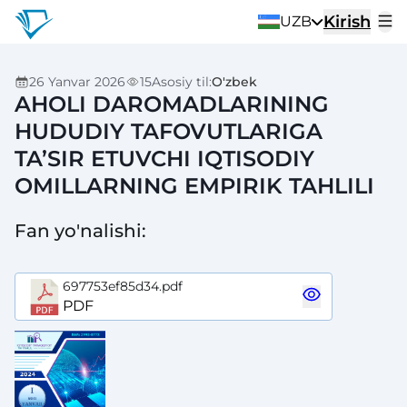
Kirish
UZB
26 Yanvar 2026
15
Asosiy til
:
O'zbek
AHOLI DAROMADLARINING
HUDUDIY TAFOVUTLARIGA
TA’SIR ETUVCHI IQTISODIY
OMILLARNING EMPIRIK TAHLILI
Fan yo'nalishi
:
697753ef85d34.pdf
PDF