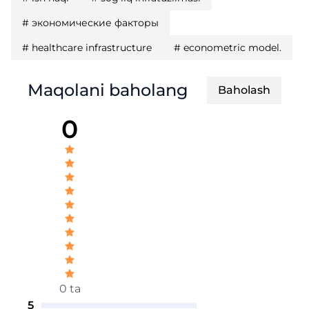
#
экономические факторы
#
healthcare infrastructure
#
econometric model.
Maqolani baholang
Baholash
0
0 ta
5