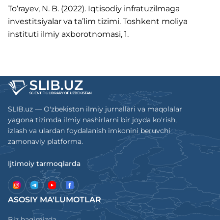
To‘rayev, N. B. (2022). Iqtisodiy infratuzilmaga
investitsiyalar va ta’lim tizimi. Toshkent moliya
instituti ilmiy axborotnomasi, 1.
SLIB.uz — O'zbekiston ilmiy jurnallari va maqolalar
yagona tizimda ilmiy nashirlarni bir joyda ko'rish,
izlash va ulardan foydalanish imkonini beruvchi
zamonaviy platforma.
Ijtimoiy tarmoqlarda
ASOSIY MA'LUMOTLAR
Biz haqimizda