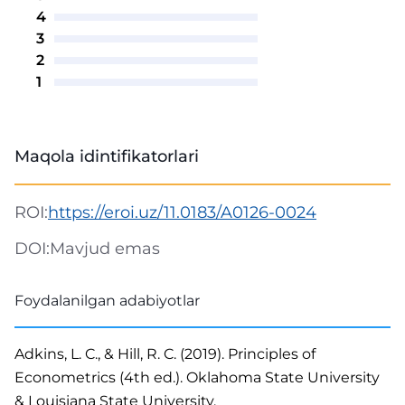
4
3
2
1
Maqola idintifikatorlari
ROI:
https://eroi.uz/11.0183/A0126-0024
DOI:
Mavjud emas
Foydalanilgan adabiyotlar
Adkins, L. C., & Hill, R. C. (2019). Principles of
Econometrics (4th ed.). Oklahoma State University
& Louisiana State University.