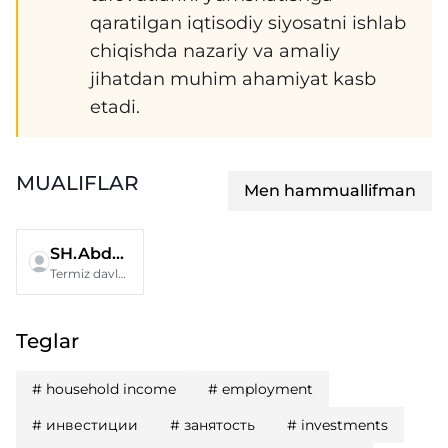
qaratilgan iqtisodiy siyosatni ishlab
chiqishda nazariy va amaliy
jihatdan muhim ahamiyat kasb
etadi.
MUALIFLAR
Men hammuallifman
SH.Abdunazarova
Termiz davlat universiteti
Teglar
#
household income
#
employment
#
инвестиции
#
занятость
#
investments