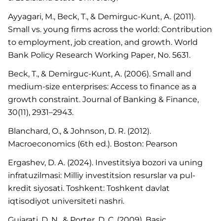
Ayyagari, M., Beck, T., & Demirguc-Kunt, A. (2011).
Small vs. young firms across the world: Contribution
to employment, job creation, and growth. World
Bank Policy Research Working Paper, No. 5631.
Beck, T., & Demirguc-Kunt, A. (2006). Small and
medium-size enterprises: Access to finance as a
growth constraint. Journal of Banking & Finance,
30(11), 2931–2943.
Blanchard, O., & Johnson, D. R. (2012).
Macroeconomics (6th ed.). Boston: Pearson
Ergashev, D. A. (2024). Investitsiya bozori va uning
infratuzilmasi: Milliy investitsion resurslar va pul-
kredit siyosati. Toshkent: Toshkent davlat
iqtisodiyot universiteti nashri.
Gujarati, D. N., & Porter, D. C. (2009). Basic