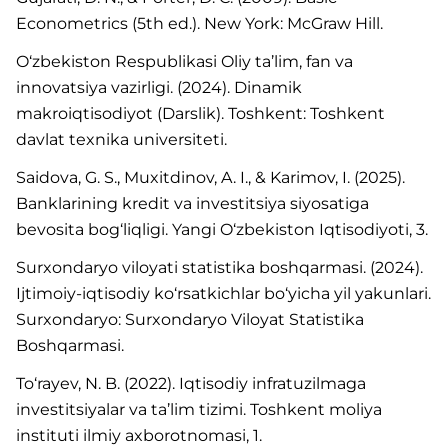
Econometrics (5th ed.). New York: McGraw Hill.
O‘zbekiston Respublikasi Oliy ta’lim, fan va
innovatsiya vazirligi. (2024). Dinamik
makroiqtisodiyot (Darslik). Toshkent: Toshkent
davlat texnika universiteti.
Saidova, G. S., Muxitdinov, A. I., & Karimov, I. (2025).
Banklarining kredit va investitsiya siyosatiga
bevosita bog‘liqligi. Yangi O‘zbekiston Iqtisodiyoti, 3.
Surxondaryo viloyati statistika boshqarmasi. (2024).
Ijtimoiy-iqtisodiy ko‘rsatkichlar bo‘yicha yil yakunlari.
Surxondaryo: Surxondaryo Viloyat Statistika
Boshqarmasi.
To‘rayev, N. B. (2022). Iqtisodiy infratuzilmaga
investitsiyalar va ta’lim tizimi. Toshkent moliya
instituti ilmiy axborotnomasi, 1.