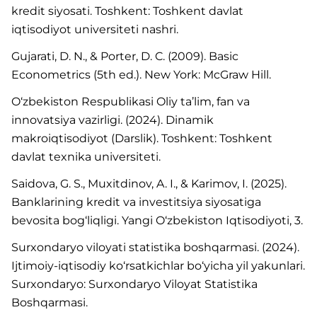
kredit siyosati. Toshkent: Toshkent davlat
iqtisodiyot universiteti nashri.
Gujarati, D. N., & Porter, D. C. (2009). Basic
Econometrics (5th ed.). New York: McGraw Hill.
O‘zbekiston Respublikasi Oliy ta’lim, fan va
innovatsiya vazirligi. (2024). Dinamik
makroiqtisodiyot (Darslik). Toshkent: Toshkent
davlat texnika universiteti.
Saidova, G. S., Muxitdinov, A. I., & Karimov, I. (2025).
Banklarining kredit va investitsiya siyosatiga
bevosita bog‘liqligi. Yangi O‘zbekiston Iqtisodiyoti, 3.
Surxondaryo viloyati statistika boshqarmasi. (2024).
Ijtimoiy-iqtisodiy ko‘rsatkichlar bo‘yicha yil yakunlari.
Surxondaryo: Surxondaryo Viloyat Statistika
Boshqarmasi.