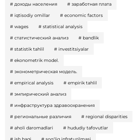
#
доходы населения
#
заработная плата
#
iqtisodiy omillar
#
economic factors
#
wages
#
statistical analysis
#
статистический анализ
#
bandlik
#
statistik tahlil
#
investitsiyalar
#
ekonometrik model.
#
эконометрическая модель.
#
empirical analysis
#
empirik tahlil
#
эмпирический анализ
#
инфраструктура здравоохранения
#
региональные различия
#
regional disparities
#
aholi daromadlari
#
hududiy tafovutlar
#
ish haqi
#
sog‘liq infratuzilmasi