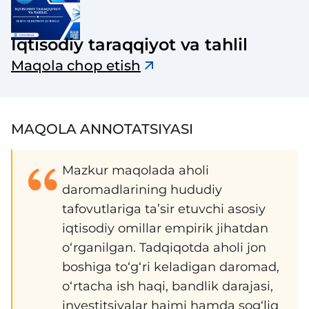
Iqtisodiy taraqqiyot va tahlil
Maqola chop etish
MAQOLA ANNOTATSIYASI
Mazkur maqolada aholi
daromadlarining hududiy
tafovutlariga ta’sir etuvchi asosiy
iqtisodiy omillar empirik jihatdan
o‘rganilgan. Tadqiqotda aholi jon
boshiga to‘g‘ri keladigan daromad,
o‘rtacha ish haqi, bandlik darajasi,
investitsiyalar hajmi hamda sog‘liq