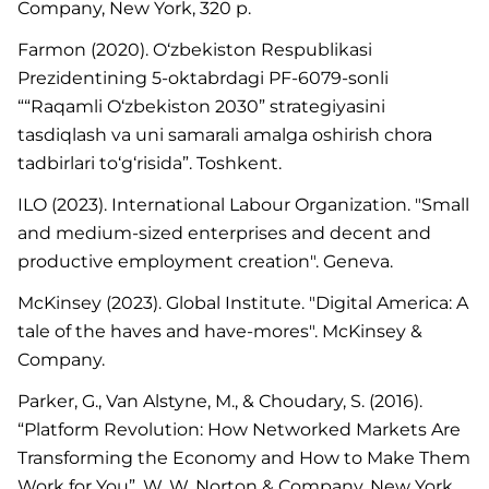
Company, New York, 320 p.
Farmon (2020). O‘zbekiston Respublikasi
Prezidentining 5-oktabrdagi PF-6079-sonli
““Raqamli O‘zbekiston 2030” strategiyasini
tasdiqlash va uni samarali amalga oshirish chora
tadbirlari to‘g‘risida”. Toshkent.
ILO (2023). International Labour Organization. "Small
and medium-sized enterprises and decent and
productive employment creation". Geneva.
McKinsey (2023). Global Institute. "Digital America: A
tale of the haves and have-mores". McKinsey &
Company.
Parker, G., Van Alstyne, M., & Choudary, S. (2016).
“Platform Revolution: How Networked Markets Are
Transforming the Economy and How to Make Them
Work for You”. W. W. Norton & Company, New York,