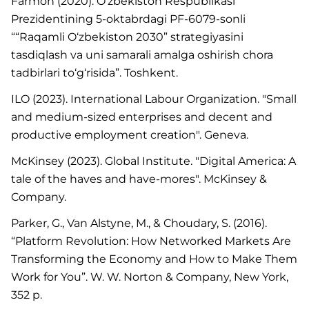
Farmon (2020). O‘zbekiston Respublikasi
Prezidentining 5-oktabrdagi PF-6079-sonli
““Raqamli O‘zbekiston 2030” strategiyasini
tasdiqlash va uni samarali amalga oshirish chora
tadbirlari to‘g‘risida”. Toshkent.
ILO (2023). International Labour Organization. "Small
and medium-sized enterprises and decent and
productive employment creation". Geneva.
McKinsey (2023). Global Institute. "Digital America: A
tale of the haves and have-mores". McKinsey &
Company.
Parker, G., Van Alstyne, M., & Choudary, S. (2016).
“Platform Revolution: How Networked Markets Are
Transforming the Economy and How to Make Them
Work for You”. W. W. Norton & Company, New York,
352 p.