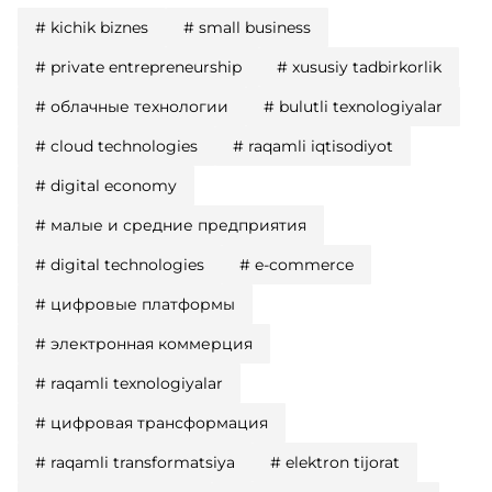
#
kichik biznes
#
small business
#
private entrepreneurship
#
xususiy tadbirkorlik
#
облачные технологии
#
bulutli texnologiyalar
#
cloud technologies
#
raqamli iqtisodiyot
#
digital economy
#
малые и средние предприятия
#
digital technologies
#
e-commerce
#
цифровые платформы
#
электронная коммерция
#
raqamli texnologiyalar
#
цифровая трансформация
#
raqamli transformatsiya
#
elektron tijorat