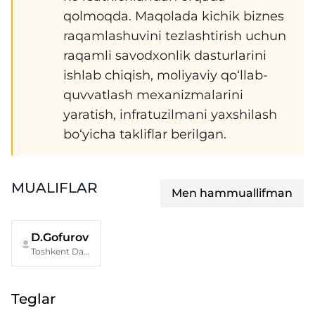
qolmoqda. Maqolada kichik biznes
raqamlashuvini tezlashtirish uchun
raqamli savodxonlik dasturlarini
ishlab chiqish, moliyaviy qo‘llab-
quvvatlash mexanizmalarini
yaratish, infratuzilmani yaxshilash
bo‘yicha takliflar berilgan.
MUALIFLAR
Men hammuallifman
D.Gofurov
Toshkent Davlat iqtisodiyot universiteti
Teglar