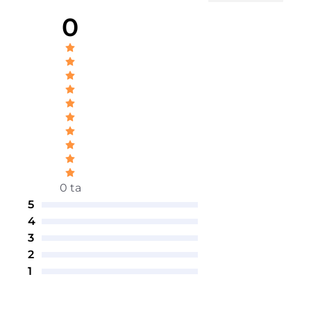
0
0 ta
5
4
3
2
1