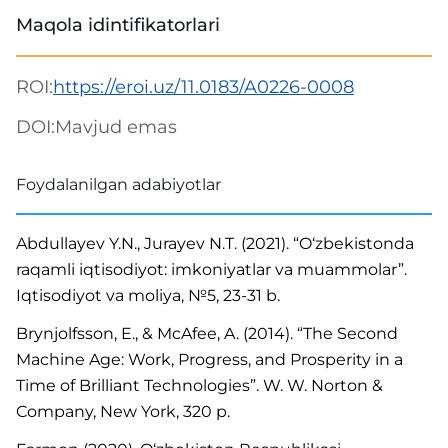
Maqola idintifikatorlari
ROI:
https://eroi.uz/11.0183/A0226-0008
DOI:
Mavjud emas
Foydalanilgan adabiyotlar
Abdullayev Y.N., Jurayev N.T. (2021). “O‘zbekistonda
raqamli iqtisodiyot: imkoniyatlar va muammolar”.
Iqtisodiyot va moliya, №5, 23-31 b.
Brynjolfsson, E., & McAfee, A. (2014). “The Second
Machine Age: Work, Progress, and Prosperity in a
Time of Brilliant Technologies”. W. W. Norton &
Company, New York, 320 p.