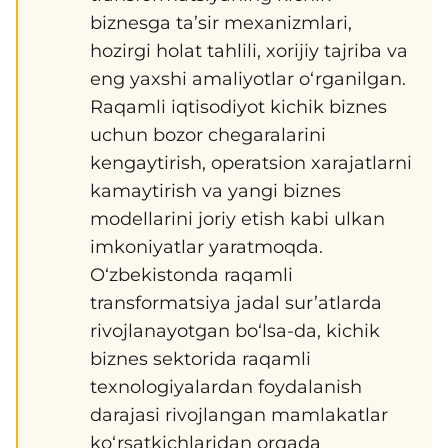
biznesga ta’sir mexanizmlari,
hozirgi holat tahlili, xorijiy tajriba va
eng yaxshi amaliyotlar o‘rganilgan.
Raqamli iqtisodiyot kichik biznes
uchun bozor chegaralarini
kengaytirish, operatsion xarajatlarni
kamaytirish va yangi biznes
modellarini joriy etish kabi ulkan
imkoniyatlar yaratmoqda.
O‘zbekistonda raqamli
transformatsiya jadal sur’atlarda
rivojlanayotgan bo‘lsa-da, kichik
biznes sektorida raqamli
texnologiyalardan foydalanish
darajasi rivojlangan mamlakatlar
ko‘rsatkichlaridan orqada