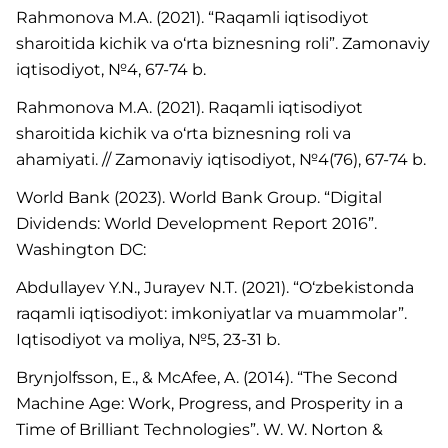
Rahmonova M.A. (2021). “Raqamli iqtisodiyot
sharoitida kichik va o‘rta biznesning roli”. Zamonaviy
iqtisodiyot, №4, 67-74 b.
Rahmonova M.A. (2021). Raqamli iqtisodiyot
sharoitida kichik va o‘rta biznesning roli va
ahamiyati. // Zamonaviy iqtisodiyot, №4(76), 67-74 b.
World Bank (2023). World Bank Group. “Digital
Dividends: World Development Report 2016”.
Washington DC:
Abdullayev Y.N., Jurayev N.T. (2021). “O‘zbekistonda
raqamli iqtisodiyot: imkoniyatlar va muammolar”.
Iqtisodiyot va moliya, №5, 23-31 b.
Brynjolfsson, E., & McAfee, A. (2014). “The Second
Machine Age: Work, Progress, and Prosperity in a
Time of Brilliant Technologies”. W. W. Norton &