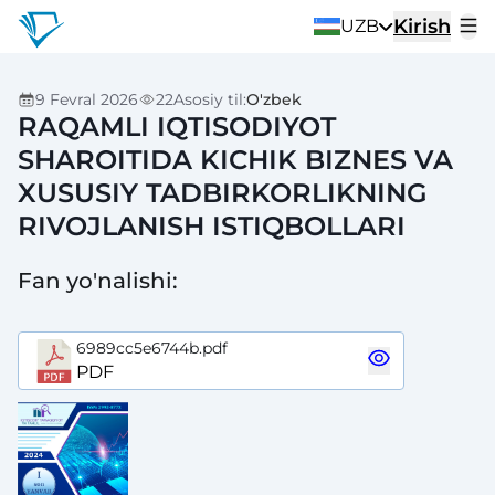
Kirish
UZB
9 Fevral 2026
22
Asosiy til
:
O'zbek
RAQAMLI IQTISODIYOT
SHAROITIDA KICHIK BIZNES VA
XUSUSIY TADBIRKORLIKNING
RIVOJLANISH ISTIQBOLLARI
Fan yo'nalishi
:
6989cc5e6744b.pdf
PDF