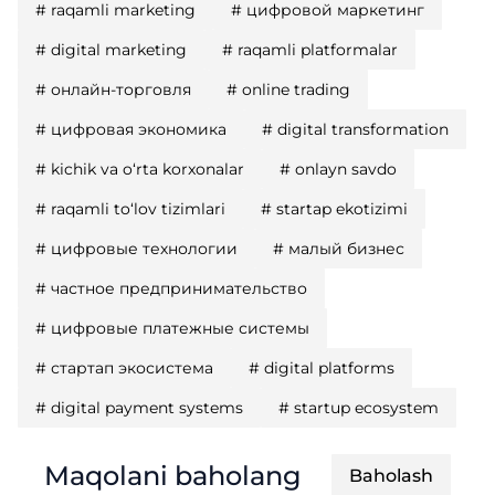
#
raqamli marketing
#
цифровой маркетинг
#
digital marketing
#
raqamli platformalar
#
онлайн-торговля
#
online trading
#
цифровая экономика
#
digital transformation
#
kichik va o‘rta korxonalar
#
onlayn savdo
#
raqamli to‘lov tizimlari
#
startap ekotizimi
#
цифровые технологии
#
малый бизнес
#
частное предпринимательство
#
цифровые платежные системы
#
стартап экосистема
#
digital platforms
#
digital payment systems
#
startup ecosystem
Maqolani baholang
Baholash