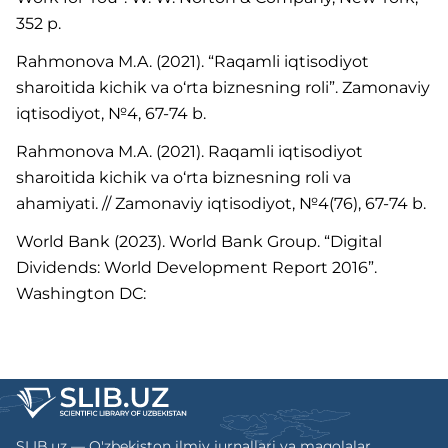
352 p.
Rahmonova M.A. (2021). “Raqamli iqtisodiyot
sharoitida kichik va o‘rta biznesning roli”. Zamonaviy
iqtisodiyot, №4, 67-74 b.
Rahmonova M.A. (2021). Raqamli iqtisodiyot
sharoitida kichik va o‘rta biznesning roli va
ahamiyati. // Zamonaviy iqtisodiyot, №4(76), 67-74 b.
World Bank (2023). World Bank Group. “Digital
Dividends: World Development Report 2016”.
Washington DC:
SLIB.uz — O'zbekiston ilmiy jurnallari va maqolalar