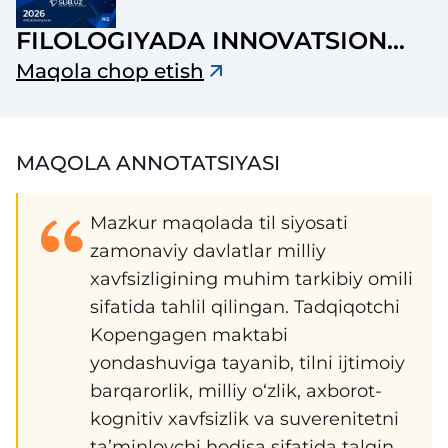
FILOLOGIYADA INNOVATSION
TADQIQOTLAR JURNALI
Maqola chop etish
MAQOLA ANNOTATSIYASI
Mazkur maqolada til siyosati
zamonaviy davlatlar milliy
xavfsizligining muhim tarkibiy omili
sifatida tahlil qilingan. Tadqiqotchi
Kopengagen maktabi
yondashuviga tayanib, tilni ijtimoiy
barqarorlik, milliy o‘zlik, axborot-
kognitiv xavfsizlik va suverenitetni
ta’minlovchi hodisa sifatida talqin