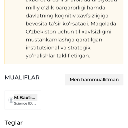
milliy o‘zlik barqarorligi hamda
davlatning kognitiv xavfsizligiga
bevosita taʼsir koʻrsatadi. Maqolada
Oʻzbekiston uchun til xavfsizligini
mustahkamlashga qaratilgan
institutsional va strategik
yoʻnalishlar taklif etilgan.
MUALIFLAR
Men hammuallifman
M.Baxtiyorov
Science ID
:
BTV-0725-0007
Teglar