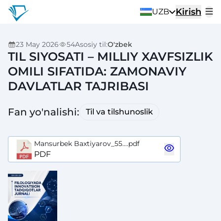
Kirish
UZB
23 May 2026
54
Asosiy til
:
O'zbek
TIL SIYOSATI – MILLIY XAVFSIZLIK
OMILI SIFATIDA: ZAMONAVIY
DAVLATLAR TAJRIBASI
Fan yo'nalishi
:
Til va tilshunoslik
Mansurbek Baxtiyarov_55....pdf
PDF