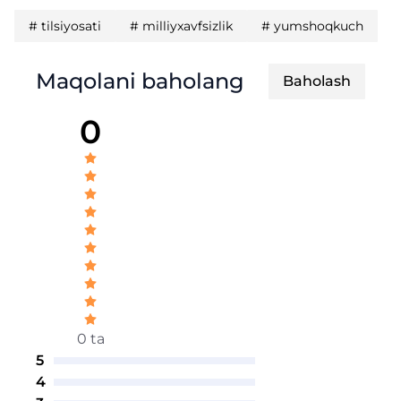
#
tilsiyosati
#
milliyxavfsizlik
#
yumshoqkuch
Maqolani baholang
Baholash
0
0 ta
5
4