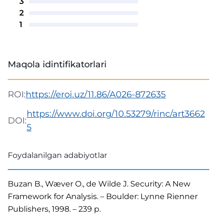
3
2
1
Maqola idintifikatorlari
ROI:
https://eroi.uz/11.86/A026-872635
https://www.doi.org/10.53279/rinc/art3662
DOI:
5
Foydalanilgan adabiyotlar
Buzan B., Wæver O., de Wilde J. Security: A New
Framework for Analysis. – Boulder: Lynne Rienner
Publishers, 1998. – 239 p.