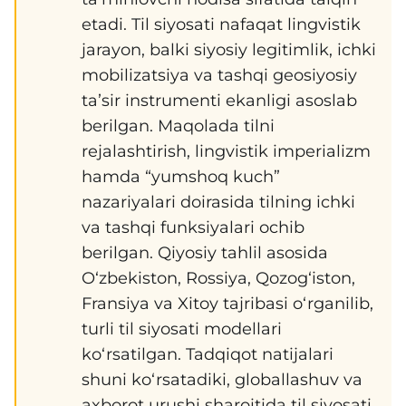
etadi. Til siyosati nafaqat lingvistik
jarayon, balki siyosiy legitimlik, ichki
mobilizatsiya va tashqi geosiyosiy
taʼsir instrumenti ekanligi asoslab
berilgan. Maqolada tilni
rejalashtirish, lingvistik imperializm
hamda “yumshoq kuch”
nazariyalari doirasida tilning ichki
va tashqi funksiyalari ochib
berilgan. Qiyosiy tahlil asosida
Oʻzbekiston, Rossiya, Qozogʻiston,
Fransiya va Xitoy tajribasi oʻrganilib,
turli til siyosati modellari
koʻrsatilgan. Tadqiqot natijalari
shuni koʻrsatadiki, globallashuv va
axborot urushi sharoitida til siyosati