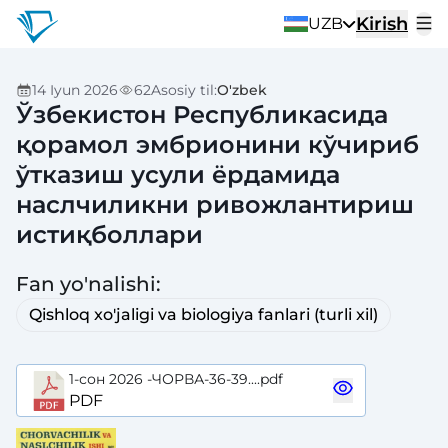
Kirish
UZB
14 Iyun 2026
62
Asosiy til
:
O'zbek
Ўзбекистон Республикасида
қорамол эмбрионини кўчириб
ўтказиш усули ёрдамида
наслчиликни ривожлантириш
истиқболлари
Fan yo'nalishi
:
Qishloq xo'jaligi va biologiya fanlari (turli xil)
1-сон 2026 -ЧОРВА-36-39....pdf
PDF