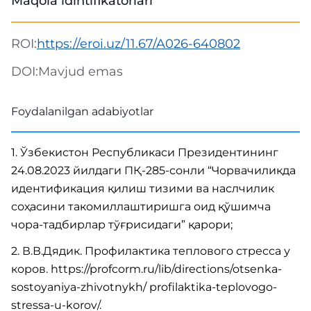
Maqola idintifikatorlari
ROI:
https://eroi.uz/11.67/A026-640802
DOI:
Mavjud emas
Foydalanilgan adabiyotlar
1. Ўзбекистон Республикаси Президентининг
24.08.2023 йилдаги ПҚ-285-сонли “Чорвачиликда
идентификация қилиш тизими ва наслчилик
соҳасини такомиллаштиришга оид қўшимча
чора-тадбирлар тўғрисидаги” қарори;
2. В.В.Дядик. Профилактика теплового стресса у
коров. https://profcorm.ru/lib/directions/otsenka-
sostoyaniya-zhivotnykh/ profilaktika-teplovogo-
stressa-u-korov/.