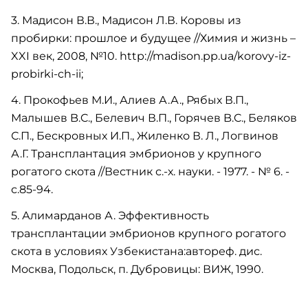
3. Мадисон В.В., Мадисон Л.В. Коровы из
пробирки: прошлое и будущее //Химия и жизнь –
XXI век, 2008, №10. http://madison.pp.ua/korovy-iz-
probirki-ch-ii;
4. Прокофьев М.И., Алиев А.А., Рябых В.П.,
Малышев B.C., Белевич В.П., Горячев B.C., Беляков
С.П., Бескровных И.П., Жиленко В. Л., Логвинов
А.Г. Трансплантация эмбрионов у крупного
рогатого скота //Вестник с.-х. науки. - 1977. - № 6. -
с.85-94.
5. Алимарданов А. Эффективность
трансплантации эмбрионов крупного рогатого
скота в условиях Узбекистана:автореф. дис.
Москва, Подольск, п. Дубровицы: ВИЖ, 1990.