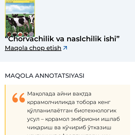
“Chorvachilik va naslchilik ishi”
Maqola chop etish
MAQOLA ANNOTATSIYASI
Мақолада айни вақтда
қорамолчиликда тобора кенг
қўлланилаётган биотехнологик
усул – қорамол эмбриони ишлаб
чиқариш ва кўчириб ўтказиш