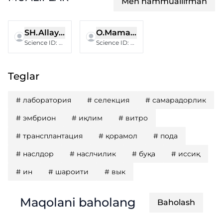
Men hammuallifman
SH.Allayarov
O.Mamatqulov
Science ID
:
DSN-0326-0016
Science ID
:
FJZ-0526-0083
Teglar
#
лаборатория
#
селекция
#
самарадорлик
#
эмбрион
#
иқлим
#
витро
#
трансплантация
#
қорамол
#
пода
#
наслдор
#
наслчилик
#
буқа
#
иссиқ
#
ин
#
шароити
#
вык
Maqolani baholang
Baholash