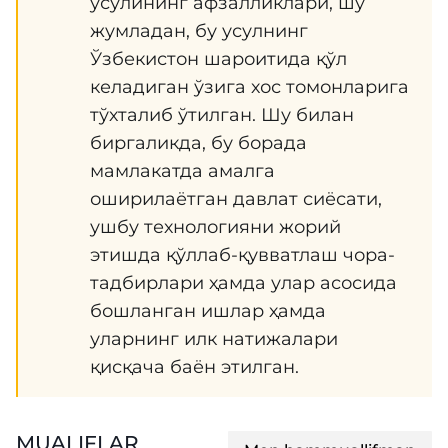
усулининг афзалликлари, шу
жумладан, бу усулнинг
Ўзбекистон шароитида қўл
келадиган ўзига хос томонларига
тўхталиб ўтилган. Шу билан
биргаликда, бу борада
мамлакатда амалга
оширилаётган давлат сиёсати,
ушбу технологияни жорий
этишда қўллаб-қувватлаш чора-
тадбирлари ҳамда улар асосида
бошланган ишлар ҳамда
уларнинг илк натижалари
қисқача баён этилган.
MUALIFLAR