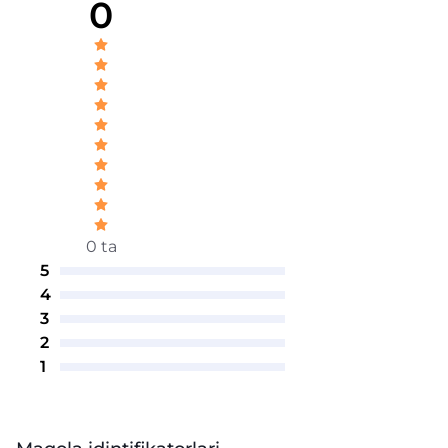
0
0 ta
5
4
3
2
1