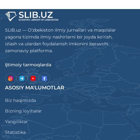
SLIB.uz — O'zbekiston ilmiy jurnallari va maqolalar
yagona tizimda ilmiy nashirlarni bir joyda ko'rish,
izlash va ulardan foydalanish imkonini beruvchi
zamonaviy platforma.
Ijtimoiy tarmoqlarda
ASOSIY MA'LUMOTLAR
Biz haqimizda
Bizning loyihalar
Yangiliklar
Statistika