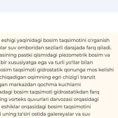
i eshigi yaqinidagi bosim taqsimotini o'rganish
ular suv omboridan sezilarli darajada farq qiladi.
yasining pastki qismidagi piezometrik bosim va
 bir xususiyatga ega va turli yo'llar bilan
 bosim taqsimoti gidrostatik qonunga mos kelishi
chiqadigan oqimning egri chizig'i tranzit
digan markazdan qochma kuchlarni
hadagi bosim taqsimoti gidrostatikdan farq
ning vorteks quvurlari darvozasi orqasidagi
 eshiklar orqasidagi bosim taqsimotini
uning ta'siri ostida galereyalar va suv