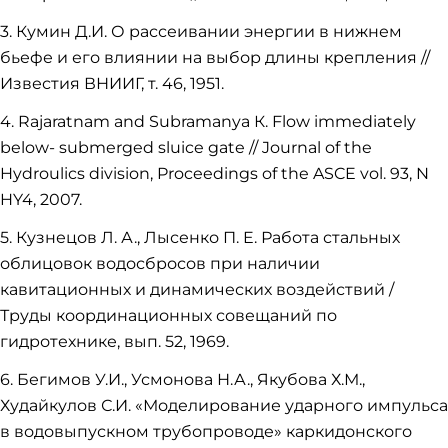
3. Кумин Д.И. О рассеивании энергии в нижнем
бьефе и его влиянии на выбор длины крепления //
Известия ВНИИГ, т. 46, 1951.
4. Rajaratnam and Subramanya К. Flow immediately
below- submerged sluice gate // Journal of the
Hydroulics division, Proceedings of the ASCE vol. 93, N
HY4, 2007.
5. Кузнецов Л. А., Лысенко П. E. Работа стальных
облицовок водосбросов при наличии
кавитационных и динамических воздействий /
Труды координационных совещаний по
гидротехнике, вып. 52, 1969.
6. Бегимов У.И., Усмонова Н.А., Якубова Х.М.,
Худайкулов С.И. «Моделирование ударного импульса
в водовыпускном трубопроводе» каркидонского