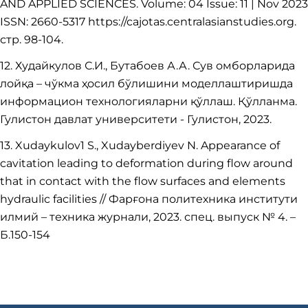
AND APPLIED SCIENCES. Volume: 04 Issue: 11 | Nov 2023
ISSN: 2660-5317 https://cajotas.centralasianstudies.org.
стр. 98-104.
12. Худайкулов С.И., Бутабоев А.А. Сув омборларида
лойқа – чўкма ҳосил бўлишини моделлаштиришда
информацион технологияларни қўллаш. Қўлланма.
Гулистон давлат университети - Гулистон, 2023.
13. Xudaykulov1 S., Xudayberdiyev N. Appearance of
cavitation leading to deformation during flow around
that in contact with the flow surfaces and elements
hydraulic facilities // Фарғона политехника институти
илмий – техника журнали, 2023. спец. выпуск № 4. –
Б.150-154