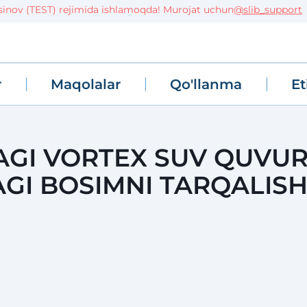
 (TEST) rejimida ishlamoqda! Murojat uchun
@slib_support
r
Maqolalar
Qo'llanma
Et
AGI VORTEX SUV QUVUR
GI BOSIMNI TARQALISH