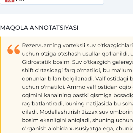
MAQOLA ANNOTATSIYASI
Rezervuarning vorteksli suv o'tkazgichlar
uchun o'ziga o'xshash usullar qo'llanildi, 
Gidrostatik bosim. Suv o'tkazgich galere
shift o'rtasidagi farq o'rnatildi, bu ma'lum
qonunlar bilan belgilanadi. Valf ostidagi
uchun o'rnatildi. Ammo valf ostidan oqib 
oqimini kanalning pastki qismiga bosa
rag'batlantiradi, buning natijasida bu so
qiladi. Modellashtirish Jizzax suv ombori
bosim ekanligini aniqladi, shuning uchun
o'rganish alohida xususiyatga ega, chunki 