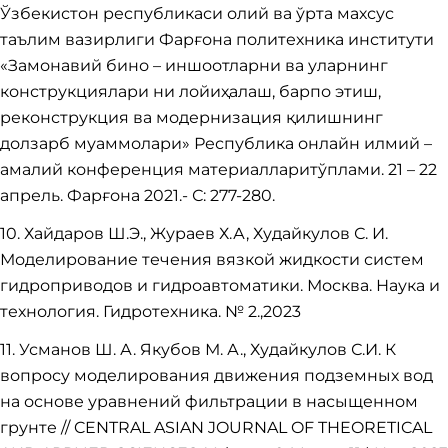
Ўзбекистон республикаси олий ва ўрта махсус
таълим вазирлиги Фарғона политехника институти
«Замонавий бино – иншоотларни ва уларнинг
конструкциялари ни лойиҳалаш, барпо этиш,
реконструкция ва модернизация қилишнинг
долзарб муаммолари» Республика онлайн илмий –
амалий конференция материалларитўплами. 21 – 22
апрель. Фарғона 2021.- С: 277-280.
10. Хайдаров Ш.Э., Жураев Х.А, Худайкулов С. И.
Моделирование течения вязкой жидкости систем
гидроприводов и гидроавтоматики. Москва. Наука и
технология. Гидротехника. № 2.,2023
11. Усманов Ш. А. Якубов М. А., Худайкулов С.И. К
вопросу моделирования движения подземных вод
на основе уравнений фильтрации в насыщенном
грунте // CENTRAL ASIAN JOURNAL OF THEORETICAL