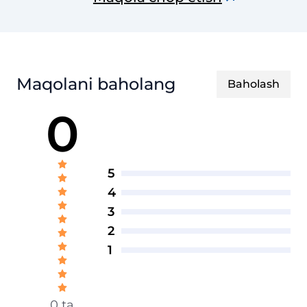
axborotnomasi
Maqolani baholang
Baholash
0
5
4
3
2
1
0 ta