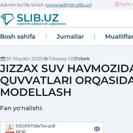
Tizim sinov
Admin bo'lib kirish
(
www.admin.slib.uz
)
Bosh sahifa
Jurnallar
Muallifla
30 Noyabr 2025
11
Asosiy til
:
O'zbek
JIZZAX SUV HAVMOZID
QUVVATLARI ORQASIDA
MODELLASH
Fan yo'nalishi
:
692d19708a7a4.pdf
PDF