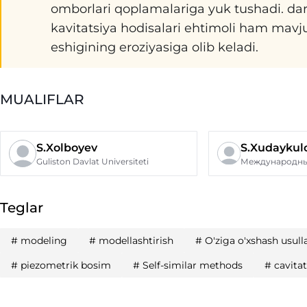
omborlari qoplamalariga yuk tushadi. dar
kavitatsiya hodisalari ehtimoli ham mavju
eshigining eroziyasiga olib keladi.
MUALIFLAR
S.Xolboyev
S.Xudaykul
Guliston Davlat Universiteti
Teglar
#
modeling
#
modellashtirish
#
O'ziga o'xshash usull
#
piezometrik bosim
#
Self-similar methods
#
cavita