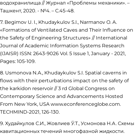
водохранилища // Журнал «Проблемы механики». –
Ташкент, 2020. - №4. – С.45-48.
7. Begimov U. I., Khudaykulov S.I., Narmanov O. A.
«Formations of Ventilated Caves and Their Influence on
the Safety of Engineering Structures» // International
Journal of Academic Information Systems Research
(IJAISR) ISSN: 2643-9026 Vol. 5 Issue 1, January - 2021,
Pages: 105-109.
8. Usmonova N.A., Khudaykulov S.I. Spatial caverns in
flows with their perturbations impact on the safety of
the karkidon reservoir // 3 rd Global Congress on
Contemporary Science and Advancements Hosted
From New York, USA www.econferenceglobe.com.
TECHMIND-2021, 126-130.
9. Худайкулов С.И., Жовлиев Ў.Т., Усмонова Н.А. Схемы
кавитационных течений многофазной жидкости.