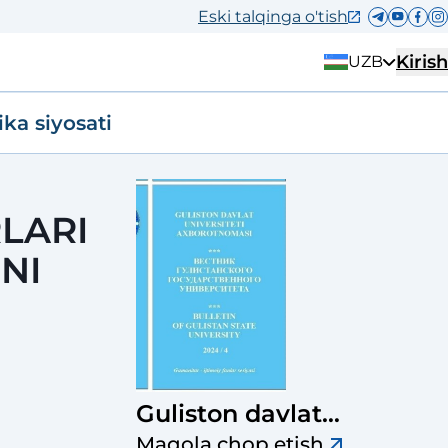
Eski talqinga o'tish
Kirish
UZB
ika siyosati
LARI
NI
Guliston davlat
universiteti
Maqola chop etish