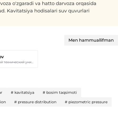
voza o'zgaradi va hatto darvoza orqasida
d. Kavitatsiya hodisalari suv quvurlari
Men hammuallifman
ov
Международный технический университет
ar
#
kavitatsiya
#
bosim taqsimoti
tion
#
pressure distribution
#
piezometric pressure