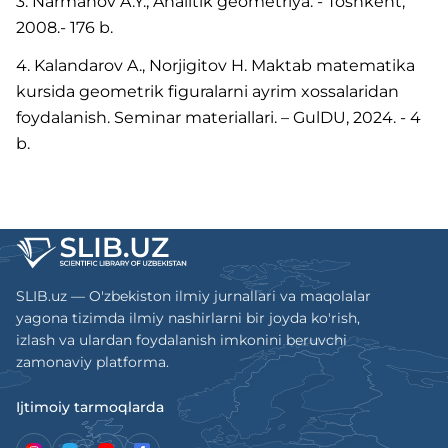
3. Narmanov A.Y., Analitik geometriya. - Toshkent,
2008.- 176 b.
4. Kalandarov A., Norjigitov H. Maktab matematika
kursida geometrik figuralarni ayrim xossalaridan
foydalanish. Seminar materiallari. – GulDU, 2024. - 4
b.
SLIB.uz — O'zbekiston ilmiy jurnallari va maqolalar
yagona tizimda ilmiy nashirlarni bir joyda ko'rish,
izlash va ulardan foydalanish imkonini beruvchi
zamonaviy platforma.
Ijtimoiy tarmoqlarda