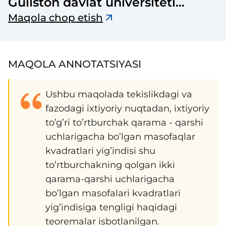
Guliston davlat universiteti
axborotnomasi
Maqola chop etish
MAQOLA ANNOTATSIYASI
Ushbu maqolada tekislikdagi va
fazodagi ixtiyoriy nuqtadan, ixtiyoriy
to’g’ri to’rtburchak qarama - qarshi
uchlarigacha bo’lgan masofaqlar
kvadratlari yig’indisi shu
to’rtburchakning qolgan ikki
qarama-qarshi uchlarigacha
bo’lgan masofalari kvadratlari
yig’indisiga tengligi haqidagi
teoremalar isbotlanilgan.