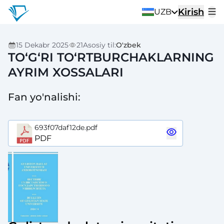
Kirish
UZB
15 Dekabr 2025
21
Asosiy til
:
O'zbek
TO‘G‘RI TO‘RTBURCHAKLARNING
AYRIM XOSSALARI
Fan yo'nalishi
:
693f07daf12de.pdf
PDF