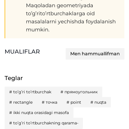
Maqoladan geometriyada
to’g’rito’rtburchaklarga oid
masalalarni yechishda foydalanish
mumkin.
MUALIFLAR
Men hammuallifman
Teglar
#
to’g’ri to’rtburchak
#
прямоугольник
#
rectangle
#
точка
#
point
#
nuqta
#
ikki nuqta orasidagi masofa
#
to’g’ri to’rtburchakning qarama-