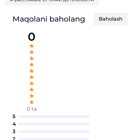
Maqolani baholang
Baholash
0
0 ta
5
4
3
2