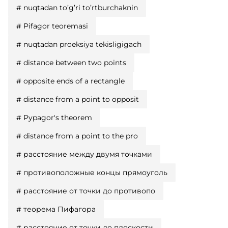
#
nuqtadan to’g’ri to’rtburchaknin
#
Pifagor teoremasi
#
nuqtadan proeksiya tekisligigach
#
distance between two points
#
opposite ends of a rectangle
#
distance from a point to opposit
#
Pypagor's theorem
#
distance from a point to the pro
#
расстояние между двумя точками
#
противоположные концы прямоуголь
#
расстояние от точки до противопо
#
теорема Пифагора
#
расстояние от точки до плоскости