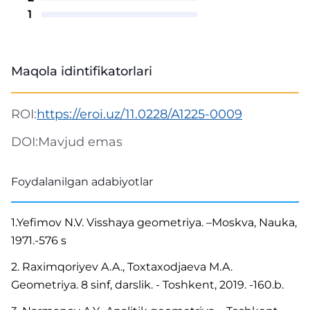
1
Maqola idintifikatorlari
ROI:
https://eroi.uz/11.0228/A1225-0009
DOI:
Mavjud emas
Foydalanilgan adabiyotlar
1.Yefimov N.V. Visshaya geometriya. –Moskva, Nauka,
1971.-576 s
2. Raximqoriyev A.A., Toxtaxodjaeva M.A.
Geometriya. 8 sinf, darslik. - Toshkent, 2019. -160.b.