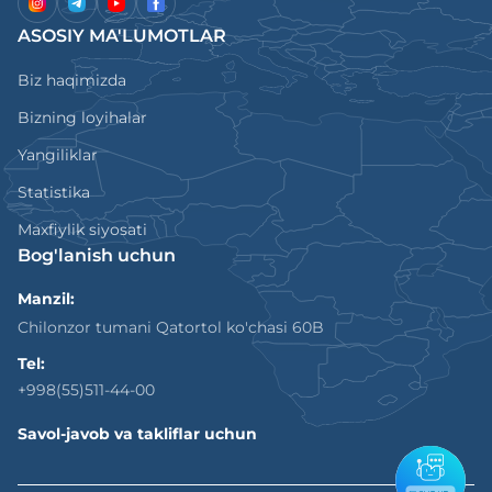
ASOSIY MA'LUMOTLAR
Biz haqimizda
Bizning loyihalar
Yangiliklar
Statistika
Maxfiylik siyosati
Bog'lanish uchun
Manzil:
Chilonzor tumani Qatortol ko'chasi 60B
Tel:
+998(55)511-44-00
Savol-javob va takliflar uchun