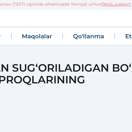
ov (TEST) rejimida ishlamoqda! Murojat uchun
@slib_support
r
Maqolalar
Qo'llanma
Et
N SUG‘ORILADIGAN BO‘
UPROQLARINING