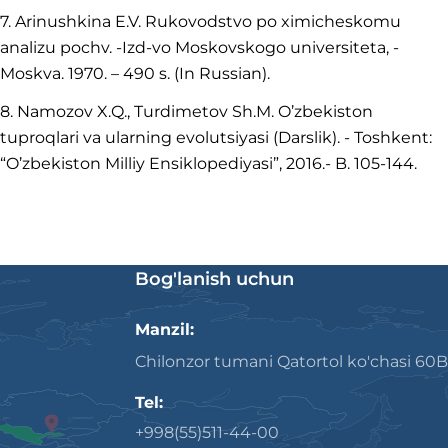
7. Arinushkina E.V. Rukovodstvo po ximicheskomu
analizu pochv. -Izd-vo Moskovskogo universiteta, -
Moskva. 1970. – 490 s. (In Russian).
8. Namozov X.Q., Turdimetov Sh.M. O’zbekiston
tuproqlari va ularning evolutsiyasi (Darslik). - Toshkent:
“O’zbekiston Milliy Ensiklopediyasi”, 2016.- B. 105-144.
Bog'lanish uchun
Manzil:
Chilonzor tumani Qatortol ko'chasi 60B
Tel:
+998(55)511-44-00