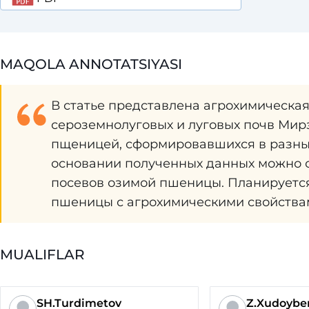
MAQOLA ANNOTATSIYASI
В статье представлена агрохимическа
сероземнолуговых и луговых почв Мирз
пщеницей, сформировавшихся в разных
основании полученных данных можно 
посевов озимой пшеницы. Планируется
пшеницы с агрохимическими свойства
MUALIFLAR
SH.Turdimetov
Z.Xudoybe