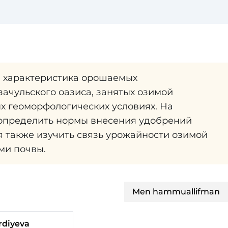
я характеристика орошаемых
ачульского оазиса, занятых озимой
 геоморфологических условиях. На
определить нормы внесения удобрений
 также изучить связь урожайности озимой
ми почвы.
Men hammuallifman
rdiyeva