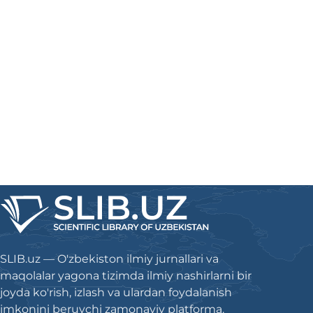
SLIB.uz — O'zbekiston ilmiy jurnallari va
maqolalar yagona tizimda ilmiy nashirlarni bir
joyda ko'rish, izlash va ulardan foydalanish
imkonini beruvchi zamonaviy platforma.