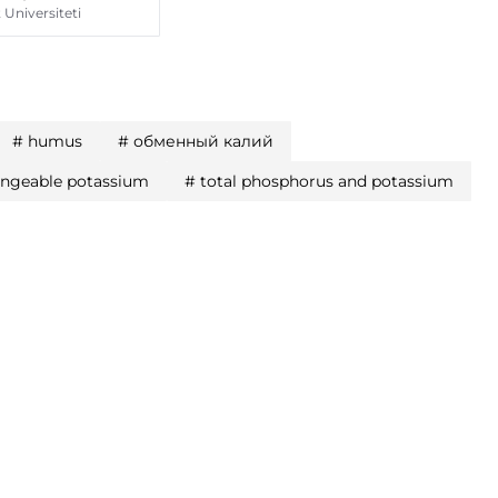
 Universiteti
#
humus
#
обменный калий
ngeable potassium
#
total phosphorus and potassium