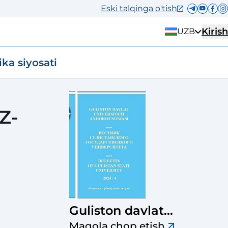
Eski talqinga o'tish
Kirish
UZB
ika siyosati
Z-
Guliston davlat
universiteti
Maqola chop etish