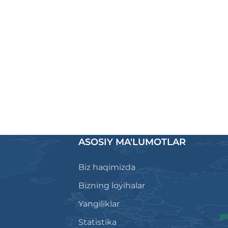
ASOSIY MA'LUMOTLAR
Biz haqimizda
Bizning loyihalar
Yangiliklar
Statistika