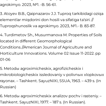
agrokimyo. 2023, №1. -B. 56-61.
3. Atoyev B.B., Qaipnazarov J.J. Tuproq tarkibidagi oziqa
elementlar miqdorini don hosili va sifatiga ta’siri. //
Tuproqshunoslik va agrokimyo. 2023, №1.- B. 83-87.
4. Turdimetov Sh., Musurmanova M. Properties of Soils
located in different Geomorphological
Conditions.//American Journal of Agriculture and
Horticulture Innovations. Volume 02 Issue 11-2022. pp
01-06
5. Metodы agroximicheskix, agrofizicheskix i
mikrobiologicheskix issledovaniy v polivnыx xlopkovыx
rayonax. – Tashkent. SayuzNIXI, SSUA, 1963. – 439 s. (In
Russian)
6. Metodы agroximicheskix analizov pochv i rasteniy. –
Tashkent. SayuzNIXI, 1977. – 187 s. (In Russian).