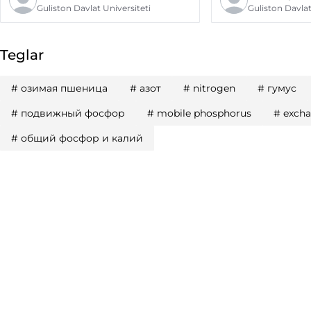
Guliston Davlat Universiteti
Guliston Davlat
Teglar
#
озимая пшеница
#
азот
#
nitrogen
#
гумус
#
подвижный фосфор
#
mobile phosphorus
#
excha
#
общий фосфор и калий