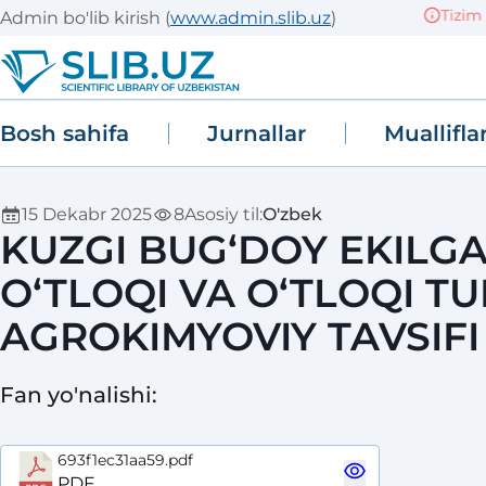
Tizim sin
Admin bo'lib kirish
(
www.admin.slib.uz
)
Bosh sahifa
Jurnallar
Muallifla
15 Dekabr 2025
8
Asosiy til
:
O'zbek
KUZGI BUG‘DOY EKILGA
O‘TLOQI VA O‘TLOQI T
AGROKIMYOVIY TAVSIFI
Fan yo'nalishi
:
693f1ec31aa59.pdf
PDF