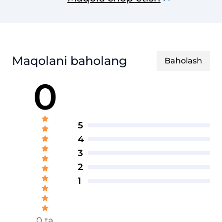
axborotnomasi
Maqolani baholang
Baholash
0
5
4
3
2
1
0 ta