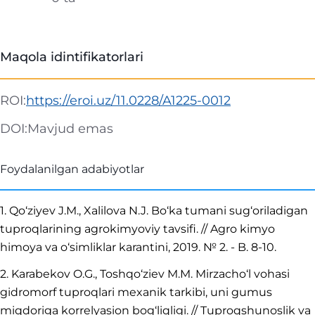
Maqola idintifikatorlari
ROI:
https://eroi.uz/11.0228/A1225-0012
DOI:
Mavjud emas
Foydalanilgan adabiyotlar
1. Qo‘ziyev J.M., Xalilova N.J. Bo‘ka tumani sug‘oriladigan
tuproqlarining agrokimyoviy tavsifi. // Agro kimyo
himoya va o‘simliklar karantini, 2019. № 2. - B. 8-10.
2. Karabekov O.G., Toshqo‘ziev M.M. Mirzacho‘l vohasi
gidromorf tuproqlari mexanik tarkibi, uni gumus
miqdoriga korrelyasion bog‘liqligi. // Tuproqshunoslik va