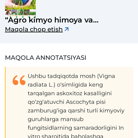
“Agro kimyo himoya va
o‘simliklar karantini” jurnali
Maqola chop etish
MAQOLA ANNOTATSIYASI
Ushbu tadqiqotda mosh (Vigna
radiata L.) o‘simligida keng
tarqalgan askoxitoz kasalligini
qo‘zg‘atuvchi Ascochyta pisi
zamburug‘iga qarshi turli kimyoviy
guruhlarga mansub
fungitsidlarning samaradorligini In
vitro sharoitida baholashga