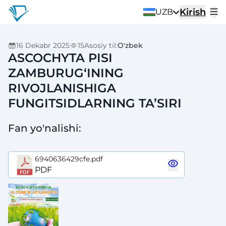
Kirish
UZB
16 Dekabr 2025
15
Asosiy til
:
O'zbek
ASCOCHYTA PISI
ZAMBURUG‘INING
RIVOJLANISHIGA
FUNGITSIDLARNING TA’SIRI
Fan yo'nalishi
:
6940636429cfe.pdf
PDF