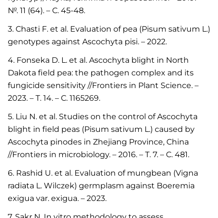
№. 11 (64). – С. 45-48.
3. Chasti F. et al. Evaluation of pea (Pisum sativum L.)
genotypes against Ascochyta pisi. – 2022.
4. Fonseka D. L. et al. Ascochyta blight in North
Dakota field pea: the pathogen complex and its
fungicide sensitivity //Frontiers in Plant Science. –
2023. – Т. 14. – С. 1165269.
5. Liu N. et al. Studies on the control of Ascochyta
blight in field peas (Pisum sativum L.) caused by
Ascochyta pinodes in Zhejiang Province, China
//Frontiers in microbiology. – 2016. – Т. 7. – С. 481.
6. Rashid U. et al. Evaluation of mungbean (Vigna
radiata L. Wilczek) germplasm against Boeremia
exigua var. exigua. – 2023.
7. Sakr N. In vitro methodology to assess