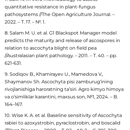
quantitative resistance in plant-fungus
pathosystems //The Open Agriculture Journal. –
2022. – Т. 17. – №. 1.
8. Salam M. U. et al. G1 Blackspot Manager model
predicts the maturity and release of ascospores in
relation to ascochyta blight on field pea
//Australasian plant pathology. – 2011. – Т. 40. – pp.
621-631.
9. Sodiqov B., Khamirayev U., Mamedova V.,
Shaymanov Sh. Ascochyta pisi zamburug‘ining
rivojlanishiga haroratning ta’siri. Agro kimyo himoya
va o‘simliklar karantini, maxsus son, №1, 2024. – B.
164–167.
10. Wise K. A. et al. Baseline sensitivity of Ascochyta
rabiei to azoxystrobin, pyraclostrobin, and boscalid