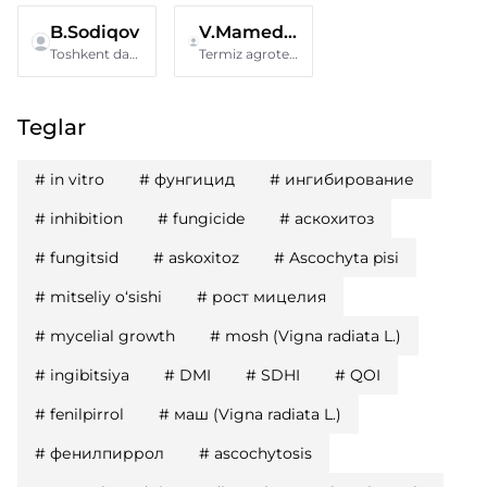
B.Sodiqov
V.Mamedova
Toshkent davlat agrar universiteti
Termiz agrotexnologiyalar va innovatsion rivojlanish instituti
Teglar
#
in vitro
#
фунгицид
#
ингибирование
#
inhibition
#
fungicide
#
аскохитоз
#
fungitsid
#
askoxitoz
#
Ascochyta pisi
#
mitseliy o‘sishi
#
рост мицелия
#
mycelial growth
#
mosh (Vigna radiata L.)
#
ingibitsiya
#
DMI
#
SDHI
#
QOI
#
fenilpirrol
#
маш (Vigna radiata L.)
#
фенилпиррол
#
ascochytosis