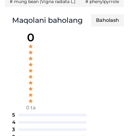
#
mung bean (Vigna radiata L.)
#
phenylpyrrole
Maqolani baholang
Baholash
0
0 ta
5
4
3