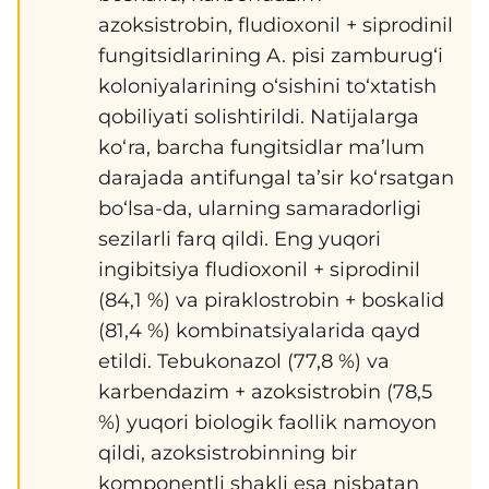
azoksistrobin, fludioxonil + siprodinil
fungitsidlarining A. pisi zamburug‘i
koloniyalarining o‘sishini to‘xtatish
qobiliyati solishtirildi. Natijalarga
ko‘ra, barcha fungitsidlar ma’lum
darajada antifungal ta’sir ko‘rsatgan
bo‘lsa-da, ularning samaradorligi
sezilarli farq qildi. Eng yuqori
ingibitsiya fludioxonil + siprodinil
(84,1 %) va piraklostrobin + boskalid
(81,4 %) kombinatsiyalarida qayd
etildi. Tebukonazol (77,8 %) va
karbendazim + azoksistrobin (78,5
%) yuqori biologik faollik namoyon
qildi, azoksistrobinning bir
komponentli shakli esa nisbatan