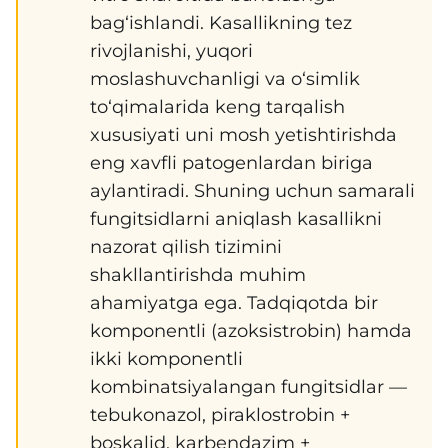
bag‘ishlandi. Kasallikning tez
rivojlanishi, yuqori
moslashuvchanligi va o‘simlik
to‘qimalarida keng tarqalish
xususiyati uni mosh yetishtirishda
eng xavfli patogenlardan biriga
aylantiradi. Shuning uchun samarali
fungitsidlarni aniqlash kasallikni
nazorat qilish tizimini
shakllantirishda muhim
ahamiyatga ega. Tadqiqotda bir
komponentli (azoksistrobin) hamda
ikki komponentli
kombinatsiyalangan fungitsidlar —
tebukonazol, piraklostrobin +
boskalid, karbendazim +