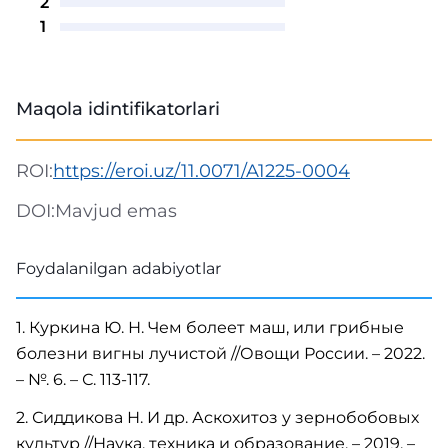
2
1
Maqola idintifikatorlari
ROI:
https://eroi.uz/11.0071/A1225-0004
DOI:
Mavjud emas
Foydalanilgan adabiyotlar
1. Куркина Ю. Н. Чем болеет маш, или грибные
болезни вигны лучистой //Овощи России. – 2022.
– №. 6. – С. 113-117.
2. Сиддикова Н. И др. Аскохитоз у зернобобовых
культур //Наука, техника и образование. – 2019. –