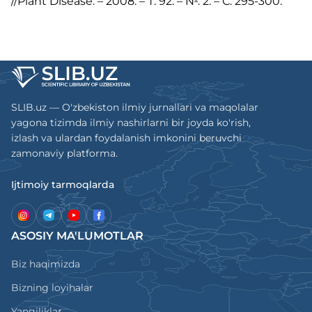
//Plant Disease. – 2008. – Т. 92. – №. 2. – С. 295-300.
SLIB.uz — O'zbekiston ilmiy jurnallari va maqolalar
yagona tizimda ilmiy nashirlarni bir joyda ko'rish,
izlash va ulardan foydalanish imkonini beruvchi
zamonaviy platforma.
Ijtimoiy tarmoqlarda
ASOSIY MA'LUMOTLAR
Biz haqimizda
Bizning loyihalar
Yangiliklar