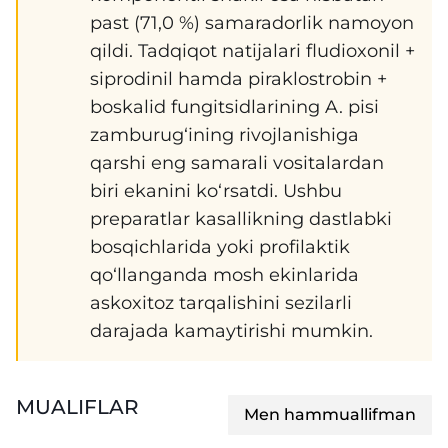
past (71,0 %) samaradorlik namoyon
qildi. Tadqiqot natijalari fludioxonil +
siprodinil hamda piraklostrobin +
boskalid fungitsidlarining A. pisi
zamburug‘ining rivojlanishiga
qarshi eng samarali vositalardan
biri ekanini ko‘rsatdi. Ushbu
preparatlar kasallikning dastlabki
bosqichlarida yoki profilaktik
qo‘llanganda mosh ekinlarida
askoxitoz tarqalishini sezilarli
darajada kamaytirishi mumkin.
MUALIFLAR
Men hammuallifman