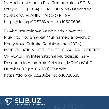
14. Abdumuminova R.N., Tursunqulova S.T., &
O'tayev B.J. (2024). SHAFTOLINING DORIVOR
XUSUSIYATALARINI TADQIQ ETISH.
https://doi.org/10.5281/zenodo.10500696
15. Abdumuminova Ra'no Narbuvayevna,
Mukhitdinov Shavkat Mukhamedjanovich, &
Kholyarova Gulmira Rabbimovna. (2024).
INVESTIGATION OF THE MEDICINAL PROPERTIES
OF PEACH. In International Multidisciplinary
Research in Academic Science (IMRAS) (Vol. 7,
Number 02, pp. 86–189). Zenodo.
https://doi.org/10.5281/zenodo.10728635