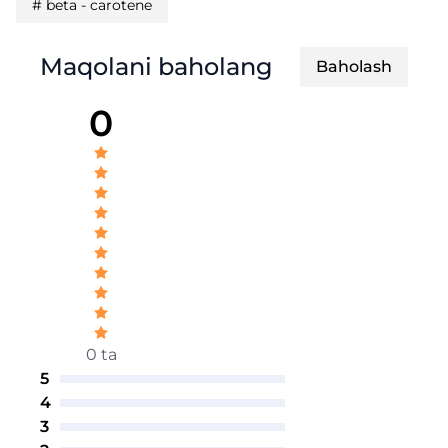
#
beta - carotene
Maqolani baholang
Baholash
0
0 ta
5
4
3