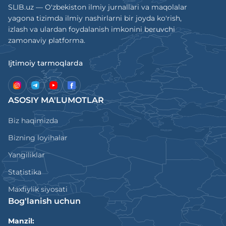
SLIB.uz — O'zbekiston ilmiy jurnallari va maqolalar
yagona tizimda ilmiy nashirlarni bir joyda ko'rish,
izlash va ulardan foydalanish imkonini beruvchi
zamonaviy platforma.
Ijtimoiy tarmoqlarda
ASOSIY MA'LUMOTLAR
Biz haqimizda
Bizning loyihalar
Yangiliklar
Statistika
Maxfiylik siyosati
Bog'lanish uchun
Manzil: