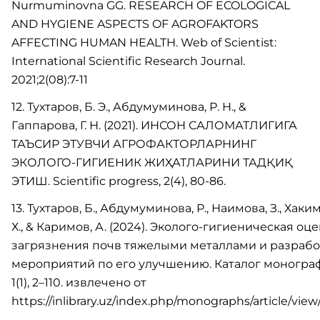
Nurmuminovna GG. RESEARCH OF ECOLOGICAL
AND HYGIENE ASPECTS OF AGROFAKTORS
AFFECTING HUMAN HEALTH. Web of Scientist:
International Scientific Research Journal.
2021;2(08):7-11
12. Тухтаров, Б. Э., Абдумуминова, Р. Н., &
Гаппарова, Г. Н. (2021). ИНСОН САЛОМАТЛИГИГА
ТАЪСИР ЭТУВЧИ АГРОФАКТОРЛАРНИНГ
ЭКОЛОГО-ГИГИЕНИК ЖИҲАТЛАРИНИ ТАДҚИҚ
ЭТИШ. Scientific progress, 2(4), 80-86.
13. Тухтаров, Б., Абдумуминова, Р., Наимова, З., Хаки
Х., & Каримов, А. (2024). Эколого-гигиеническая оц
загрязнения почв тяжелыми металлами и разрабо
мероприятий по его улучшению. Каталог моногра
1(1), 2–110. извлечено от
https://inlibrary.uz/index.php/monographs/article/view