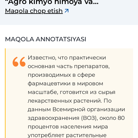
“Agro kimyo himoya va
o‘simliklar karantini” jurnali
Maqola chop etish
MAQOLA ANNOTATSIYASI
Известно, что практически
основная часть препаратов,
производимых в сфере
фармацевтики в мировом
масштабе, готовится из сырья
лекарственных растений. По
данным Всемирной организации
здравоохранения (ВОЗ), около 80
процентов населения мира
употребляет растительные