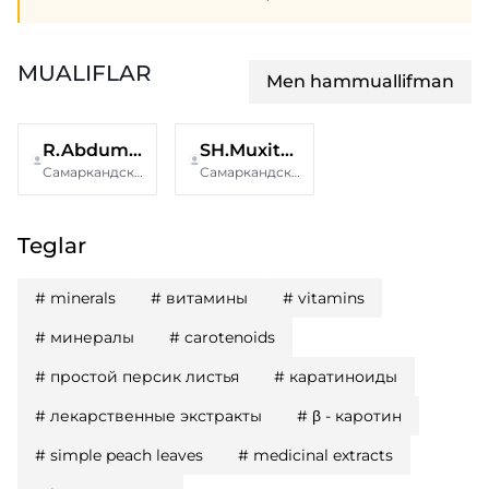
MUALIFLAR
Men hammuallifman
R.Abdumuminova
SH.Muxitdinov
Самаркандский государственный медицинский университет
Самаркандский государственный медицинский университет
Teglar
#
minerals
#
витамины
#
vitamins
#
минералы
#
carotenoids
#
простой персик листья
#
каратиноиды
#
лекарственные экстракты
#
β - каротин
#
simple peach leaves
#
medicinal extracts