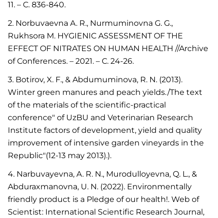
11. – С. 836-840.
2. Norbuvaevna A. R., Nurmuminovna G. G.,
Rukhsora M. HYGIENIC ASSESSMENT OF THE
EFFECT OF NITRATES ON HUMAN HEALTH //Archive
of Conferences. – 2021. – С. 24-26.
3. Botirov, X. F., & Abdumuminova, R. N. (2013).
Winter green manures and peach yields./The text
of the materials of the scientific-practical
conference" of UzBU and Veterinarian Research
Institute factors of development, yield and quality
improvement of intensive garden vineyards in the
Republic"(12-13 may 2013).).
4. Narbuvayevna, A. R. N., Murodulloyevna, Q. L., &
Abduraxmanovna, U. N. (2022). Environmentally
friendly product is a Pledge of our health!. Web of
Scientist: International Scientific Research Journal,