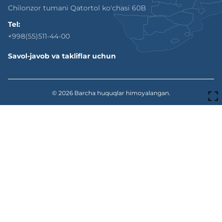
Chilonzor tumani Qatortol ko'chasi 60B
Tel:
+998(55)511-44-00
Savol-javob va takliflar uchun
© 2026
Barcha huquqlar himoyalangan.