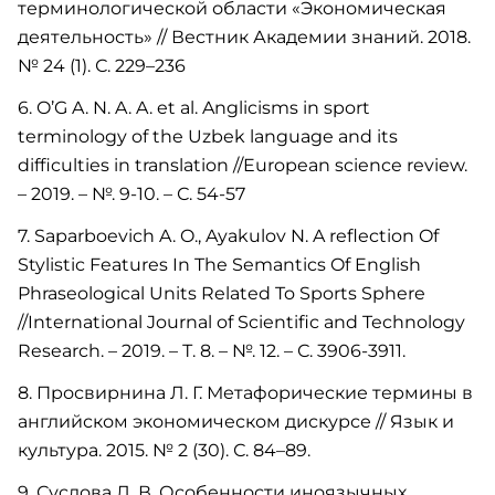
терминологической области «Экономическая
деятельность» // Вестник Академии знаний. 2018.
№ 24 (1). С. 229–236
6. O’G A. N. A. A. et al. Anglicisms in sport
terminology of the Uzbek language and its
difficulties in translation //European science review.
– 2019. – №. 9-10. – С. 54-57
7. Saparboevich A. O., Ayakulov N. A reflection Of
Stylistic Features In The Semantics Of English
Phraseological Units Related To Sports Sphere
//International Journal of Scientific and Technology
Research. – 2019. – Т. 8. – №. 12. – С. 3906-3911.
8. Просвирнина Л. Г. Метафорические термины в
английском экономическом дискурсе // Язык и
культура. 2015. № 2 (30). С. 84–89.
9. Суслова Л. В. Особенности иноязычных