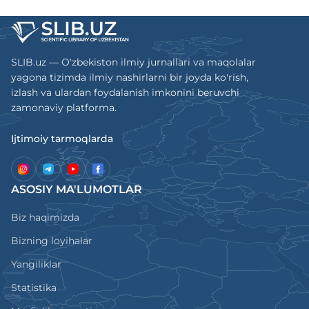
SLIB.uz — O'zbekiston ilmiy jurnallari va maqolalar
yagona tizimda ilmiy nashirlarni bir joyda ko'rish,
izlash va ulardan foydalanish imkonini beruvchi
zamonaviy platforma.
Ijtimoiy tarmoqlarda
ASOSIY MA'LUMOTLAR
Biz haqimizda
Bizning loyihalar
Yangiliklar
Statistika