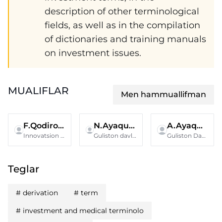
description of other terminological
fields, as well as in the compilation
of dictionaries and training manuals
on investment issues.
MUALIFLAR
Men hammuallifman
F.Qodirova
N.Ayaqulov
A.Ayaqulova
Innovatsion rivojlanish agentligi
Guliston davlat pedagogika instituti,
Guliston Davlat Universiteti
Teglar
#
derivation
#
term
#
investment and medical terminolo