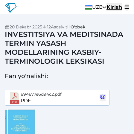
Kirish
UZB
20 Dekabr 2025
12
Asosiy til
:
O'zbek
INVESTITSIYA VA MEDITSINADA
TERMIN YASASH
MODELLARINING KASBIY-
TERMINOLOGIK LEKSIKASI
Fan yo'nalishi
:
694677e6d94c2.pdf
PDF