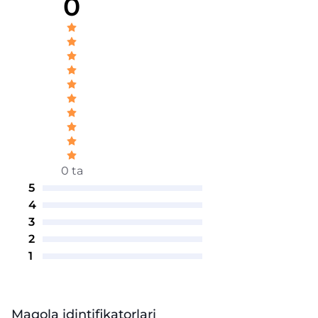
0
0 ta
5
4
3
2
1
Maqola idintifikatorlari