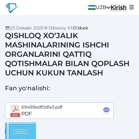
Kirish
UZB
23 Dekabr 2025
13
Asosiy til
:
O'zbek
QISHLOQ XO‘JALIK
MASHINALARINING ISHCHI
ORGANLARINI QATTIQ
QOTISHMALAR BILAN QOPLASH
UCHUN KUKUN TANLASH
Fan yo'nalishi
:
69499edf0d1e3.pdf
PDF