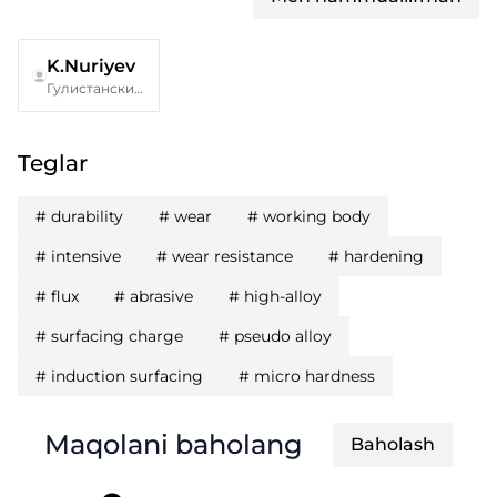
K.Nuriyev
Гулистанский государственный универитет
Teglar
#
durability
#
wear
#
working body
#
intensive
#
wear resistance
#
hardening
#
flux
#
abrasive
#
high-alloy
#
surfacing charge
#
pseudo alloy
#
induction surfacing
#
micro hardness
Maqolani baholang
Baholash