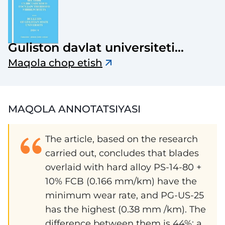
Guliston davlat universiteti
axborotnomasi
Maqola chop etish
MAQOLA ANNOTATSIYASI
The article, based on the research
carried out, concludes that blades
overlaid with hard alloy PS-14-80 +
10% FCB (0.166 mm/km) have the
minimum wear rate, and PG-US-25
has the highest (0.38 mm /km). The
difference between them is 44%; a