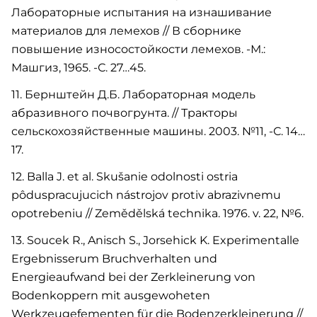
Лабораторные испытания на изнашивание
материалов для лемехов // В сборнике
повышение износостойкости лемехов. -М.:
Машгиз, 1965. -С. 27…45.
11. Бернштейн Д.Б. Лабораторная модель
абразивного почвогрунта. // Тракторы
сельскохозяйственные машины. 2003. №11, -С. 14…
17.
12. Balla J. et al. Skušanie odolnosti ostria
pôduspracujucich nástrojov protiv abrazivnemu
opotrebeniu // Zemědělská technika. 1976. v. 22, №6.
13. Soucek R., Anisch S., Jorsehick K. Experimentalle
Ergebnisserum Bruchverhalten und
Energieaufwand bei der Zerkleinerung von
Bodenkoppern mit ausgewoheten
Werkzeugefementen für die Bodenzerkleinerung //