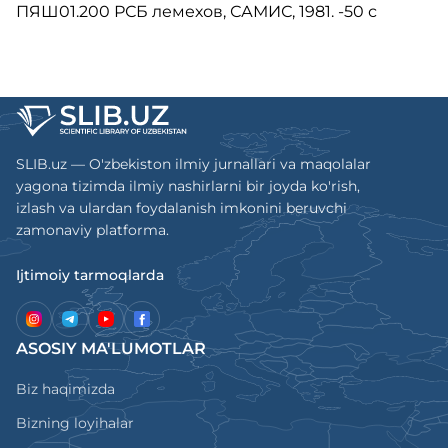
ПЯШ01.200 РСБ лемехов, САМИС, 1981. -50 с
SLIB.uz — O'zbekiston ilmiy jurnallari va maqolalar
yagona tizimda ilmiy nashirlarni bir joyda ko'rish,
izlash va ulardan foydalanish imkonini beruvchi
zamonaviy platforma.
Ijtimoiy tarmoqlarda
ASOSIY MA'LUMOTLAR
Biz haqimizda
Bizning loyihalar