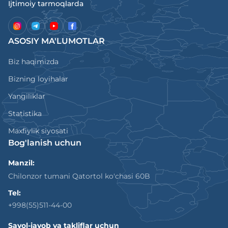
Ijtimoiy tarmoqlarda
ASOSIY MA'LUMOTLAR
Biz haqimizda
Bizning loyihalar
Yangiliklar
Statistika
Maxfiylik siyosati
Bog'lanish uchun
Manzil:
Chilonzor tumani Qatortol ko'chasi 60B
Tel:
+998(55)511-44-00
Savol-javob va takliflar uchun