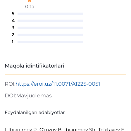
0 ta
5
4
3
2
1
Maqola idintifikatorlari
ROI:
https://eroi.uz/11.0071/A1225-0051
DOI:
Mavjud emas
Foydalanilgan adabiyotlar
1. Ibragimov P., O’rozov B., Ibragimov Sh., To‘xtayev E.,