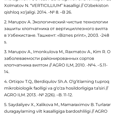
Xolmatov N. “VERTICILLIUM” kasalligi // O’zbekiston
qishloq xo‘jaligi. 2014. -№ 8. –B 26.
2. Marupov A. Экологический чистые технологии
зашиты хлопчатника от вертициллезного вилта
в Узбекистане. Ташкент: «Biznes print», 2003. -248
s.
3. Marupov A., Imonkulova M., Raxmatov A., Kim R. O
заболеваемости районированных сортов
хлопчатника вилтом // AGRO ILM, 2010. -№4. –S.11-
14.
4. Ortiqov T.Q., Berdiqulov Sh.A. O’g‘itlarning tuproq
mikrobiologik faolligi va g‘o‘za hosildorligiga ta’siri //
AGRO ILM. 2013. -№ 2(26). –B. 11-12.
5. Saydaliyev X., Xalikova M., Mamaraximov B. Turlarar
duragaylarning vilt kasalligiga bardoshliligi // AGRO