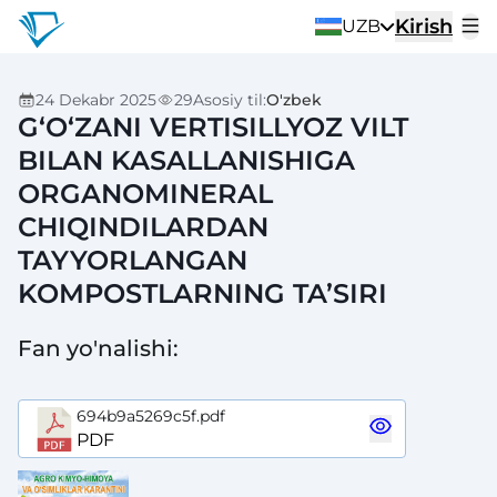
Kirish
UZB
24 Dekabr 2025
29
Asosiy til
:
O'zbek
G‘O‘ZANI VERTISILLYOZ VILT
BILAN KASALLANISHIGA
ORGANOMINERAL
CHIQINDILARDAN
TAYYORLANGAN
KOMPOSTLARNING TA’SIRI
Fan yo'nalishi
:
694b9a5269c5f.pdf
PDF