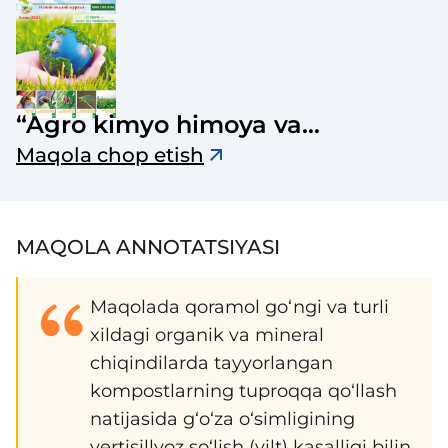
“Agro kimyo himoya va
o‘simliklar karantini” jurnali
Maqola chop etish
MAQOLA ANNOTATSIYASI
Maqolada qoramol go‘ngi va turli
xildagi organik va mineral
chiqindilarda tayyorlangan
kompostlarning tuproqqa qo‘llash
natijasida g‘o‘za o‘simligining
vertisillyoz so‘lish (vilt) kasalligi bilin