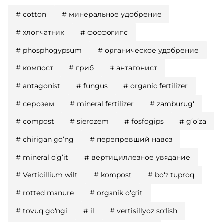
#
cotton
#
минеральное удобрение
#
хлопчатник
#
фосфогипс
#
phosphogypsum
#
органическое удобрение
#
компост
#
гриб
#
антагонист
#
antagonist
#
fungus
#
organic fertilizer
#
серозем
#
mineral fertilizer
#
zamburug‘
#
compost
#
sierozem
#
fosfogips
#
g‘o‘za
#
chirigan go‘ng
#
перепревший навоз
#
mineral o‘g‘it
#
вертициллезное увядание
#
Verticillium wilt
#
kompost
#
bo‘z tuproq
#
rotted manure
#
organik o‘g‘it
#
tovuq go‘ngi
#
il
#
vertisillyoz so‘lish