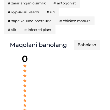
#
zararlangan o‘simlik
#
antogonist
#
куриный навоз
#
ил
#
зараженное растение
#
chicken manure
#
silt
#
infected plant
Maqolani baholang
Baholash
0