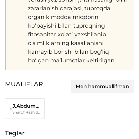
zararlanish darajasi, tuproqda
organik modda miqdorini
ko‘payishi bilan tuproqning
fitosanitar xolati yaxshilanib
o‘simliklarning kasallanishi
kamayib borishi bilan bog‘liq
bo‘lgan ma’lumotlar keltirilgan.
MUALIFLAR
Men hammuallifman
J.Abdumalikov
Sharof Rashidov nomidagi Samarqand davlat universiteti
Teglar