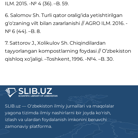
ILM. 2015. -№ 4 (36). –B. 59.
6. Salomov Sh. Turli qator oralig‘ida yetishtirilgan
g‘o‘zaning vilt bilan zararlanishi // AGRO ILM. 2016. -
№ 6 (44). –B. 8.
7. Sattorov J., Xolikulov Sh. Chiqindilardan
tayyorlangan kompostlarning foydasi // O’zbekiston
qishloq xo‘jaligi. –Toshkent, 1996. -№4. –B. 30.
SLIB.uz — O'zbekiston ilmiy jurnallari va maqolalar
yagona tizimda ilmiy nashirlarni bir joyda ko'rish,
izlash va ulardan foydalanish imkonini beruvchi
zamonaviy platforma.