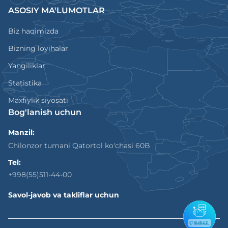
ASOSIY MA'LUMOTLAR
Biz haqimizda
Bizning loyihalar
Yangiliklar
Statistika
Maxfiylik siyosati
Bog'lanish uchun
Manzil:
Chilonzor tumani Qatortol ko'chasi 60B
Tel:
+998(55)511-44-00
Savol-javob va takliflar uchun