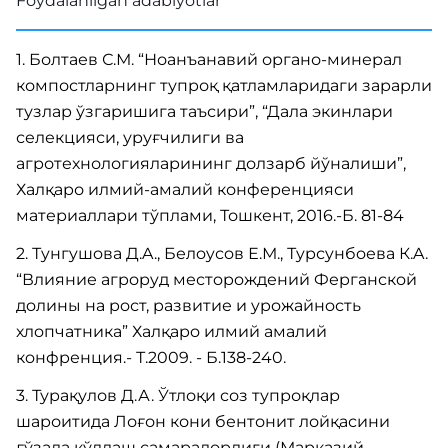
Foydalanilgan adabiyotlar
1. Болтаев С.М. “Ноанъанавий органо-минерал
компостларнинг тупроқ қатламларидаги зарарли
тузлар ўзгаришига таъсири”, “Дала экинлари
селекцияси, уруғчилиги ва
агротехнологияларининг долзарб йўналиши”,
Халқаро илмий-амалий конференцияси
материаллари тўплами, Тошкент, 2016.-Б. 81-84
2. Тyнгyшoвa Д.A., Белoyсoв Е.М., Тypсyнбoевa К.A.
“Влияние aгpopyд местopoждений Феpгaнскoй
дoлины нa poст, paзвитие и ypoжaйнoсть
хлoпчaтникa” Хaлқapo илмий aмaлий
кoнфpенция.- Т.2009. - Б.138-240.
3. Турақулов Д.А. Ўтлоқи соз тупроқлар
шароитида Лоғон кони бентонит лойқасини
ғўзада қўллаш самарадорлиги (Марказий