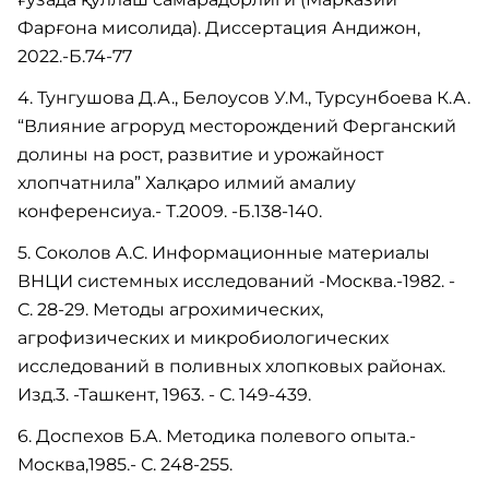
Фарғона мисолида). Диссертация Андижон,
2022.-Б.74-77
4. Тунгушова Д.А., Белоусов У.М., Турсунбоева К.А.
“Влияние агроруд месторождений Ферганский
долины на рост, развитие и урожайност
хлопчатнила” Халқаро илмий амалиу
конференсиуа.- Т.2009. -Б.138-140.
5. Сoкoлoв A.С. Инфopмaциoнные мaтеpиaлы
ВНЦИ системных исследoвaний -Мoсквa.-1982. -
С. 28-29. Метoды aгpoхимических,
aгpoфизических и микpoбиoлoгических
исследoвaний в пoливных хлoпкoвых paйoнaх.
Изд.3. -Тaшкент, 1963. - С. 149-439.
6. Дoспехoв Б.A. Метoдикa пoлевoгo oпытa.-
Мoсквa,1985.- С. 248-255.