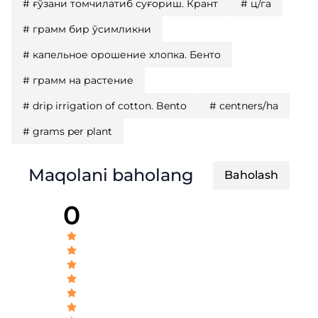
#
ғўзани томчилатиб суғориш. Крант
#
ц/га
#
грамм бир ўсимликни
#
капельное орошение хлопка. Бенто
#
грамм на растение
#
drip irrigation of cotton. Bento
#
centners/ha
#
grams per plant
Maqolani baholang
Baholash
0