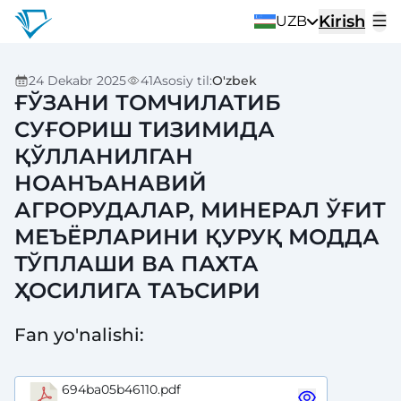
Kirish
UZB
24 Dekabr 2025
41
Asosiy til
:
O'zbek
ҒЎЗАНИ ТОМЧИЛАТИБ
СУҒОРИШ ТИЗИМИДА
ҚЎЛЛАНИЛГАН
НОАНЪАНАВИЙ
АГРОРУДАЛАР, МИНЕРАЛ ЎҒИТ
МЕЪЁРЛАРИНИ ҚУРУҚ МОДДА
ТЎПЛАШИ ВА ПАХТА
ҲОСИЛИГА ТАЪСИРИ
Fan yo'nalishi
:
694ba05b46110.pdf