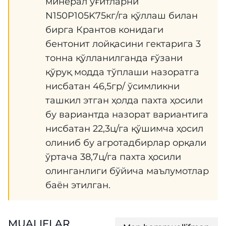
минерал ўғитларни
N150P105K75кг/га қўллаш билан
бирга Крантов конидаги
бентонит лойқасини гектарига 3
тонна қўлланилганда ғўзани
қўруқ модда тўплаши назоратга
нисбатан 46,5гр/ ўсимликни
ташкил этган ҳолда пахта ҳосили
бу вариантда назорат вариантига
нисбатан 22,3ц/га қўшимча ҳосил
олиниб бу агротадбирлар орқали
ўртача 38,7ц/га пахта ҳосили
олинганлиги бўйича маълумотлар
баён этилган.
MUALIFLAR