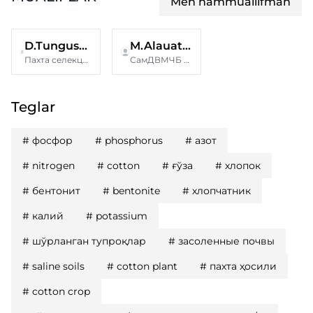
Men hammuallifman
D.Tungushova
M.Alauatdinova
Пахта селекцияси ва уруғчилиги етиштириш агротехнологиялари илмий-тадқиқот институти
СамДВМЧБ Университети Нукус филиали
Teglar
#
фосфор
#
phosphorus
#
азот
#
nitrogen
#
cotton
#
ғўза
#
хлопок
#
бентонит
#
bentonite
#
хлопчатник
#
калий
#
potassium
#
шўрланган тупроқлар
#
засоленные почвы
#
saline soils
#
cotton plant
#
пахта ҳосили
#
cotton crop