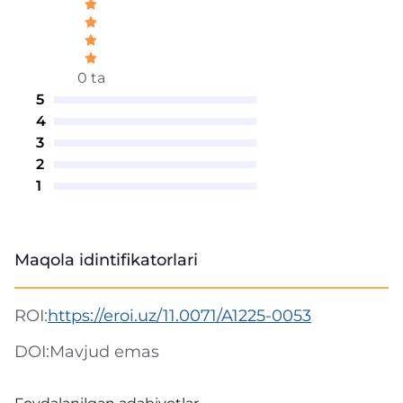
0 ta
5
4
3
2
1
Maqola idintifikatorlari
ROI:
https://eroi.uz/11.0071/A1225-0053
DOI:
Mavjud emas