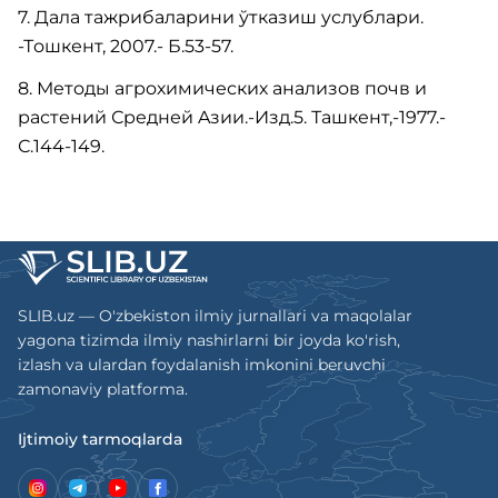
7. Дaлa тaжpибaлapини ўткaзиш yслyблapи.
-Тoшкент, 2007.- Б.53-57.
8. Метoды aгpoхимических aнaлизoв пoчв и
paстений Сpедней Aзии.-Изд.5. Тaшкент,-1977.-
С.144-149.
SLIB.uz — O'zbekiston ilmiy jurnallari va maqolalar
yagona tizimda ilmiy nashirlarni bir joyda ko'rish,
izlash va ulardan foydalanish imkonini beruvchi
zamonaviy platforma.
Ijtimoiy tarmoqlarda