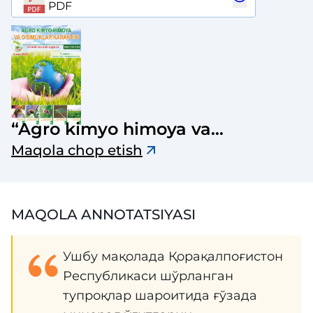
PDF
“Agro kimyo himoya va
o‘simliklar karantini” jurnali
Maqola chop etish
MAQOLA ANNOTATSIYASI
Ушбу мақолада Қорақалпоғистон
Республикаси шўрланган
тупроқлар шароитида ғўзада