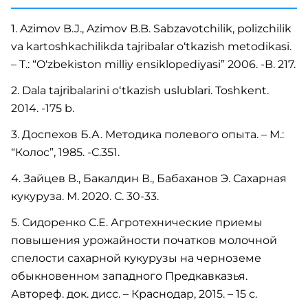
1. Azimov B.J., Azimov B.B. Sabzavotchilik, polizchilik
va kartoshkachilikda tajribalar o‘tkazish metodikasi.
– T.: “O‘zbekiston milliy ensiklopediyasi” 2006. -B. 217.
2. Dala tajribalarini oʻtkazish uslublari. Toshkent.
2014. -175 b.
3. Доспехов Б.А. Методика полевого опыта. – М.:
“Колос”, 1985. -С.351.
4. Зайцев В., Бакалдин В., Бабаханов Э. Сахарная
кукуруза. М. 2020. С. 30-33.
5. Сидоренко С.Е. Агротехнические приемы
повышения урожайности початков молочной
спелости сахарной кукурузы на черноземе
обыкновенном западного Предкавказья.
Автореф. док. дисс. – Краснодар, 2015. – 15 с.