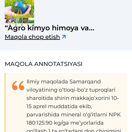
“Agro kimyo himoya va
o‘simliklar karantini” jurnali
Maqola chop etish
MAQOLA ANNOTATSIYASI
Ilmiy maqolada Samarqand
viloyatining o‘tloqi-bo‘z tuproqlari
sharoitida shirin makkajo‘xorini 10-
15 aprel muddatida ekib,
parvarishida mineral o‘g‘itlarni NPK
180:125:90 kg/ga me’yorlarida
qo‘llash 1 ta so‘tadagi don chiqimini