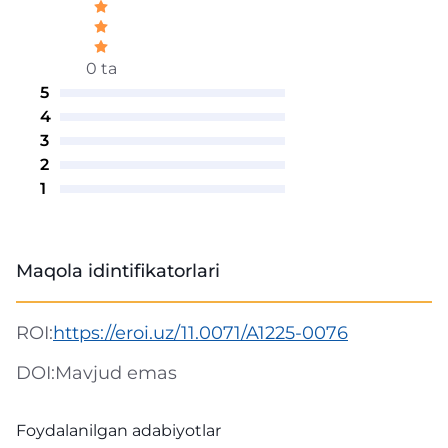
0 ta
5
4
3
2
1
Maqola idintifikatorlari
ROI:
https://eroi.uz/11.0071/A1225-0076
DOI:
Mavjud emas
Foydalanilgan adabiyotlar