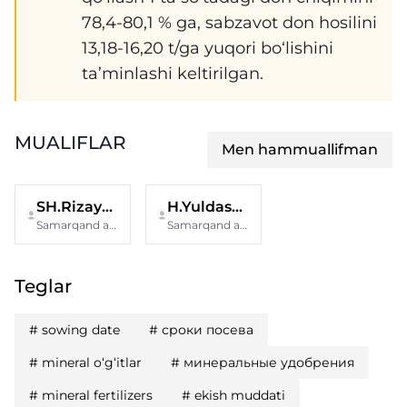
78,4-80,1 % ga, sabzavot don hosilini
13,18-16,20 t/ga yuqori bo‘lishini
ta’minlashi keltirilgan.
MUALIFLAR
Men hammuallifman
SH.Rizayev
H.Yuldasheva
Samarqand agroinnovatsiyalar va tadqiqotlar instituti
Samarqand agroinnovatsiyalar va tadqiqotlar instituti
Teglar
#
sowing date
#
сроки посева
#
mineral o‘g‘itlar
#
минеральные удобрения
#
mineral fertilizers
#
ekish muddati