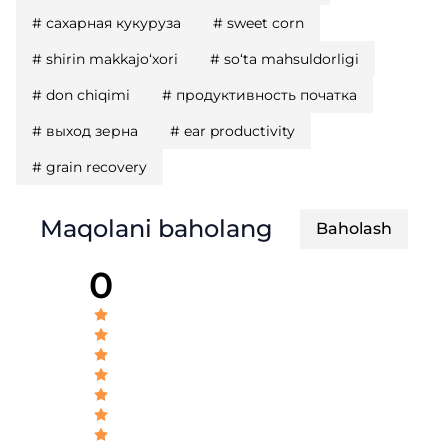
#
сахарная кукуруза
#
sweet corn
#
shirin makkajo‘xori
#
so‘ta mahsuldorligi
#
don chiqimi
#
продуктивность початка
#
выход зерна
#
ear productivity
#
grain recovery
Maqolani baholang
Baholash
0