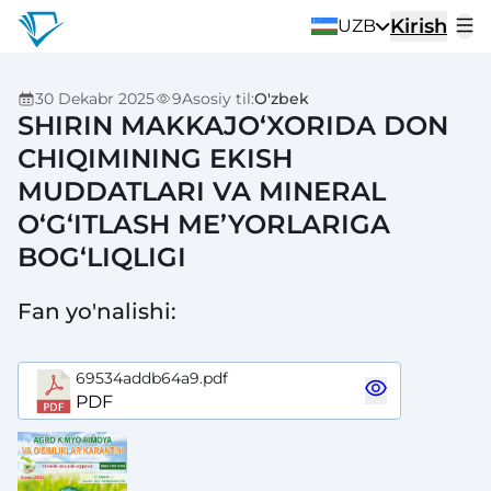
Kirish
UZB
30 Dekabr 2025
9
Asosiy til
:
O'zbek
SHIRIN MAKKAJO‘XORIDA DON
CHIQIMINING EKISH
MUDDATLARI VA MINERAL
O‘G‘ITLASH ME’YORLARIGA
BOG‘LIQLIGI
Fan yo'nalishi
:
69534addb64a9.pdf
PDF