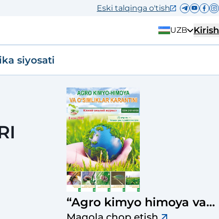
Eski talqinga o'tish
Kirish
UZB
ika siyosati
RI
“Agro kimyo himoya va
o‘simliklar karantini”
Maqola chop etish