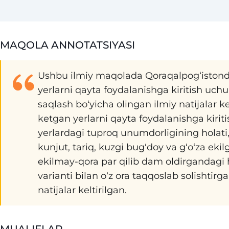
MAQOLA ANNOTATSIYASI
Ushbu ilmiy maqolada Qoraqalpog‘istonda
yerlarni qayta foydalanishga kiritish uch
saqlash bо‘yicha olingan ilmiy natijalar k
ketgan yerlarni qayta foydalanishga kiriti
yerlardagi tuproq unumdorligining holati, 
kunjut, tariq, kuzgi bug‘doy va g‘о‘za eki
ekilmay-qora par qilib dam oldirgandagi
varianti bilan о‘z ora taqqoslab solishtir
natijalar keltirilgan.
MUALIFLAR