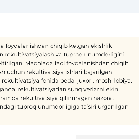
 foydalanishdan chiqib ketgan ekishlik
un rekultivatsiyalash va tuproq unumdorligini
eltirilgan. Maqolada faol foydalanishdan chiqib
sh uchun rekultivatsiya ishlari bajarilgan
rekultivatsiya fonida beda, juxori, mosh, lobiya,
lganda, rekultivatsiyadan sung yerlarni ekin
 hamda rekultivatsiya qilinmagan nazorat
gandagi tuproq unumdorligiga ta’siri urganilgan