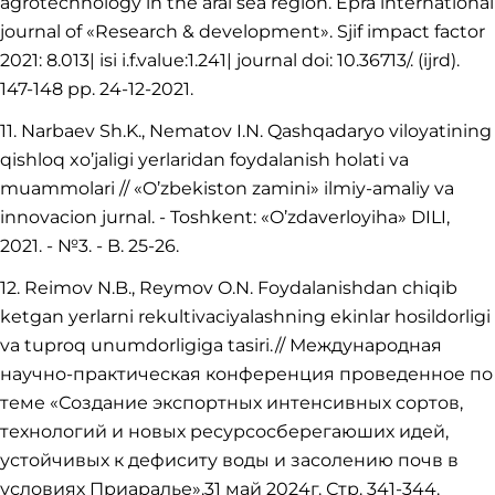
agrotechnology in the aral sea region. Epra international
journal of «Research & development». Sjif impact factor
2021: 8.013| isi i.f.value:1.241| journal doi: 10.36713/. (ijrd).
147-148 pp. 24-12-2021.
11. Narbaev Sh.K., Nematov I.N. Qashqadaryo viloyatining
qishloq xo’jaligi yerlaridan foydalanish holati va
muammolari // «O’zbekiston zamini» ilmiy-amaliy va
innovacion jurnal. - Toshkent: «O’zdaverloyiha» DILI,
2021. - №3. - B. 25-26.
12. Reimov N.B., Reymov O.N. Foydalanishdan chiqib
ketgan yerlarni rekultivaciyalashning ekinlar hosildorligi
va tuproq unumdorligiga tasiri.// Международная
научно-практическая конференция проведенное по
теме «Создание экспортных интенсивных сортов,
технологий и новых ресурсосберегаюших идей,
устойчивых к дефиcиту воды и засолению почв в
условиях Приаралье».31 май 2024г. Стр. 341-344.