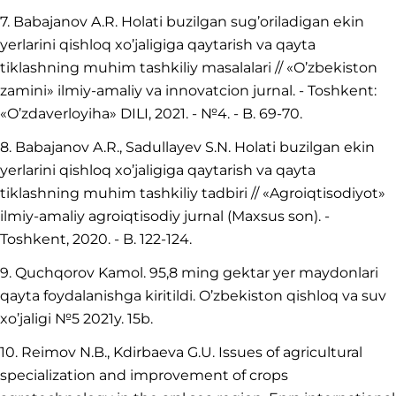
7. Babajanov A.R. Holati buzilgan sug’oriladigan ekin
yerlarini qishloq xo’jaligiga qaytarish va qayta
tiklashning muhim tashkiliy masalalari // «O’zbekiston
zamini» ilmiy-amaliy va innovatcion jurnal. - Toshkent:
«O’zdaverloyiha» DILI, 2021. - №4. - B. 69-70.
8. Babajanov A.R., Sadullayev S.N. Holati buzilgan ekin
yerlarini qishloq xo’jaligiga qaytarish va qayta
tiklashning muhim tashkiliy tadbiri // «Agroiqtisodiyot»
ilmiy-amaliy agroiqtisodiy jurnal (Maxsus son). -
Toshkent, 2020. - B. 122-124.
9. Quchqorov Kamol. 95,8 ming gektar yer maydonlari
qayta foydalanishga kiritildi. O’zbekiston qishloq va suv
xo’jaligi №5 2021y. 15b.
10. Reimov N.B., Kdirbaeva G.U. Issues of agricultural
specialization and improvement of crops