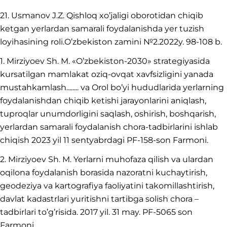
21. Usmanov J.Z. Qishloq xo’jaligi oborotidan chiqib
ketgan yerlardan samarali foydalanishda yer tuzish
loyihasining roli.O’zbekiston zamini №2.2022y. 98-108 b.
1. Mirziyoev Sh. M. «O’zbekiston-2030» strategiyasida
kursatilgan mamlakat oziq-ovqat xavfsizligini yanada
mustahkamlash........ va Orol bo’yi hududlarida yerlarning
foydalanishdan chiqib ketishi jarayonlarini aniqlash,
tuproqlar unumdorligini saqlash, oshirish, boshqarish,
yerlardan samarali foydalanish chora-tadbirlarini ishlab
chiqish 2023 yil 11 sentyabrdagi PF-158-son Farmoni.
2. Mirziyoev Sh. M. Yerlarni muhofaza qilish va ulardan
oqilona foydalanish borasida nazoratni kuchaytirish,
geodeziya va kartografiya faoliyatini takomillashtirish,
davlat kadastrlari yuritishni tartibga solish chora –
tadbirlari to’g’risida. 2017 yil. 31 may. PF-5065 son
Farmoni.