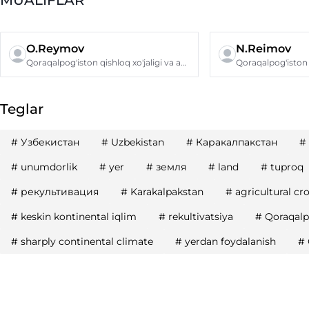
O.Reymov
N.Reimov
Qoraqalpog'iston qishloq xo'jaligi va agrotexnologiyalar instituti
Teglar
#
Узбекистан
#
Uzbekistan
#
Каракалпакстан
#
#
unumdorlik
#
yer
#
земля
#
land
#
tuproq
#
рекультивация
#
Karakalpakstan
#
agricultural cr
#
keskin kontinental iqlim
#
rekultivatsiya
#
Qoraqalp
#
sharply continental climate
#
yerdan foydalanish
#