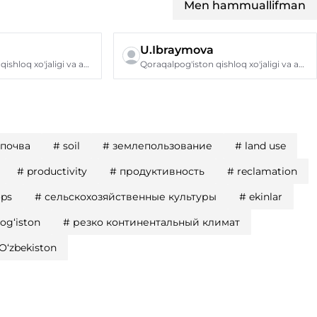
Men hammuallifman
U.Ibraymova
Qoraqalpog'iston qishloq xo'jaligi va agrotexnologiyalar instituti
Qoraqalpog'iston qishloq xo'jaligi va agrotexnologiyalar instituti
почва
#
soil
#
землепользование
#
land use
#
productivity
#
продуктивность
#
reclamation
ops
#
сельскохозяйственные культуры
#
ekinlar
og‘iston
#
резко континентальный климат
О‘zbekiston