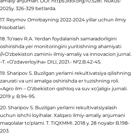
amaliy anjuman. DOI: https://doi.org/10.5281. Nukus-
2025y. 326-329 betlarda.
17. Reymov Omirbayning 2022-2024 yillar uchun ilmiy
hisobatlari.
18. To’raev R.A. Yerdan foydalanish samaradorligini
oshirishda yer monitoringini yuritishning ahamiyati
//«O’zbekiston zamini» ilmiy-amaliy va innovacion jurnal.
–T. «O’zdaverloyiha» DILI, 2021.- №2.B.42-45.
19. Sharipov S. Buzilgan yerlarni rekultivatsiya qilishning
zarurati va uni amalga oshirishda er tuzishning roli.
«Agro ilm – O’zbekiston qishloq va suv xo’jaligi» jurnali.
2019 y. B.94-95.
20. Sharipov S. Buzilgan yerlarni rekultivatsiyalash
uchun ishchi loyihalar. Xalqaro ilmiy-amaliy anjumani
maqolalar to’plami. T. TIQXMMI. 2018 y. 28 noyabr B.198-
203.