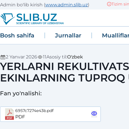
Tizim sinov (T
Admin bo'lib kirish
(
www.admin.slib.uz
)
Bosh sahifa
Jurnallar
Muallifla
2 Yanvar 2026
11
Asosiy til
:
O'zbek
YERLARNI REKULTIVATS
EKINLARNING TUPROQ 
Fan yo'nalishi
:
6957c7274e43b.pdf
PDF