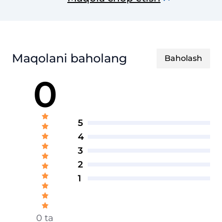
jurnali
Maqolani baholang
Baholash
0
5
4
3
2
1
0 ta