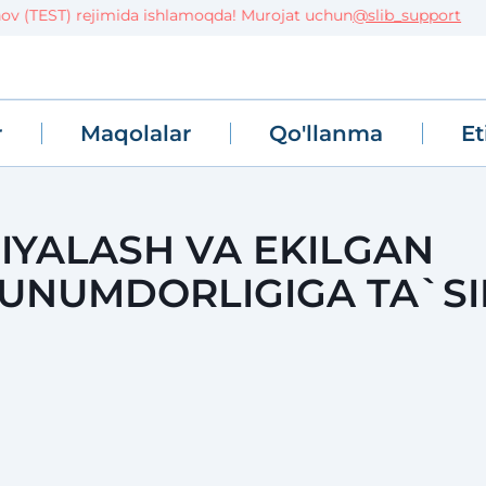
EST) rejimida ishlamoqda! Murojat uchun
@slib_support
r
Maqolalar
Qo'llanma
Et
IYALASH VA EKILGAN
UNUMDORLIGIGA TA`SI