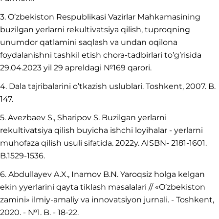
3. O’zbekiston Respublikasi Vazirlar Mahkamasining
buzilgan yerlarni rekultivatsiya qilish, tuproqning
unumdor qatlamini saqlash va undan oqilona
foydalanishni tashkil etish chora-tadbirlari to’g’risida
29.04.2023 yil 29 apreldagi №169 qarori.
4. Dala tajribalarini o’tkazish uslublari. Toshkent, 2007. B.
147.
5. Avezbaev S., Sharipov S. Buzilgan yerlarni
rekultivatsiya qilish buyicha ishchi loyihalar - yerlarni
muhofaza qilish usuli sifatida. 2022y. AISBN- 2181-1601.
B.1529-1536.
6. Abdullayev A.X., Inamov B.N. Yaroqsiz holga kelgan
ekin yyerlarini qayta tiklash masalalari // «O’zbekiston
zamini» ilmiy-amaliy va innovatsiyon jurnali. - Toshkent,
2020. - №1. B. - 18-22.