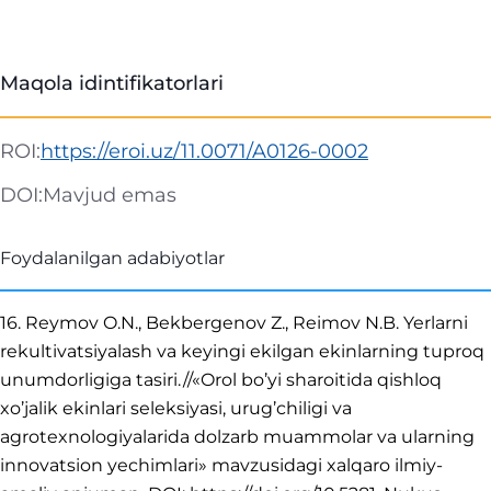
Maqola idintifikatorlari
ROI:
https://eroi.uz/11.0071/A0126-0002
DOI:
Mavjud emas
Foydalanilgan adabiyotlar
16. Reymov O.N., Bekbergenov Z., Reimov N.B. Yerlarni
rekultivatsiyalash va keyingi ekilgan ekinlarning tuproq
unumdorligiga tasiri.//«Orol bo’yi sharoitida qishloq
xo’jalik ekinlari seleksiyasi, urug’chiligi va
agrotexnologiyalarida dolzarb muammolar va ularning
innovatsion yechimlari» mavzusidagi xalqaro ilmiy-