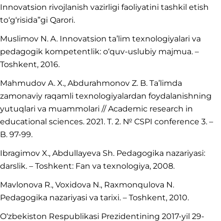
Innovatsion rivojlanish vazirligi faoliyatini tashkil etish
to‘g‘risida”gi Qarori.
Muslimov N. A. Innovatsion ta’lim texnologiyalari va
pedagogik kompetentlik: o‘quv-uslubiy majmua. –
Toshkent, 2016.
Mahmudov A. X., Abdurahmonov Z. B. Ta’limda
zamonaviy raqamli texnologiyalardan foydalanishning
yutuqlari va muammolari // Academic research in
educational sciences. 2021. T. 2. № CSPI conference 3. –
B. 97-99.
Ibragimov X., Abdullayeva Sh. Pedagogika nazariyasi:
darslik. – Toshkent: Fan va texnologiya, 2008.
Mavlonova R., Voxidova N., Raxmonqulova N.
Pedagogika nazariyasi va tarixi. – Toshkent, 2010.
O‘zbekiston Respublikasi Prezidentining 2017-yil 29-