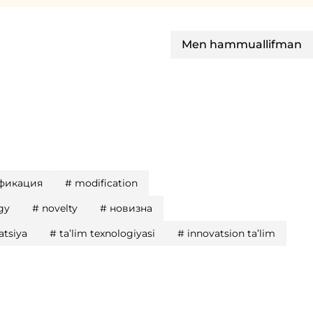
Men hammuallifman
фикация
#
modification
gy
#
novelty
#
новизна
atsiya
#
ta’lim texnologiyasi
#
innovatsion ta’lim