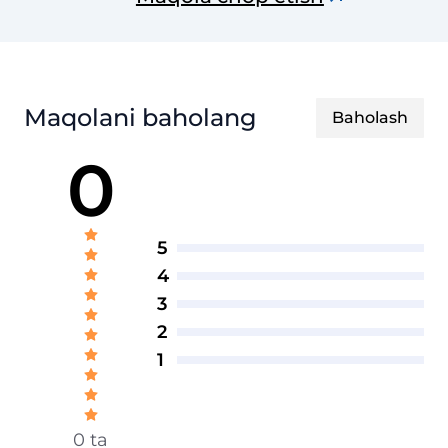
uslubiy jurnali
Maqolani baholang
Baholash
0
5
4
3
2
1
0 ta