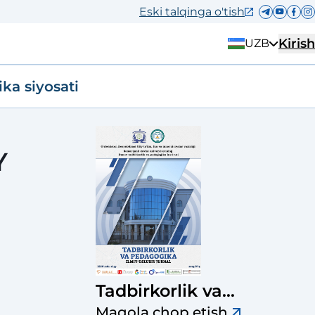
Eski talqinga o'tish
Kirish
UZB
ika siyosati
Y
Tadbirkorlik va
pedagogika ilmiy-
Maqola chop etish