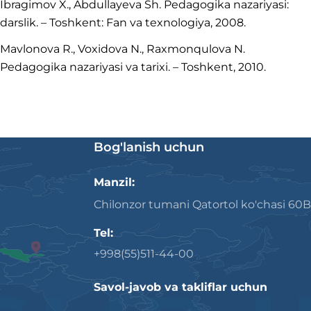
Ibragimov X., Abdullayeva Sh. Pedagogika nazariyasi:
darslik. – Toshkent: Fan va texnologiya, 2008.
Mavlonova R., Voxidova N., Raxmonqulova N.
Pedagogika nazariyasi va tarixi. – Toshkent, 2010.
Bog'lanish uchun
Manzil:
Chilonzor tumani Qatortol ko'chasi 60B
Tel:
+998(55)511-44-00
Savol-javob va takliflar uchun