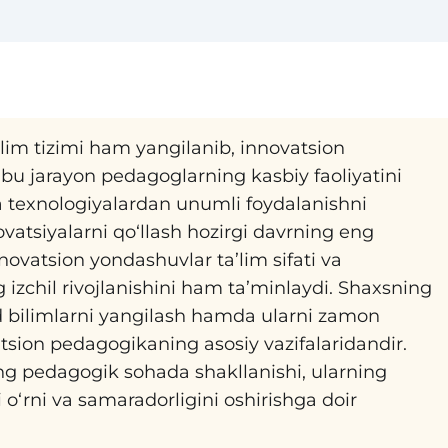
lim tizimi ham yangilanib, innovatsion
u jarayon pedagoglarning kasbiy faoliyatini
va texnologiyalardan unumli foydalanishni
atsiyalarni qo‘llash hozirgi davrning eng
novatsion yondashuvlar ta’lim sifati va
g izchil rivojlanishini ham ta’minlaydi. Shaxsning
oid bilimlarni yangilash hamda ularni zamon
atsion pedagogikaning asosiy vazifalaridandir.
g pedagogik sohada shakllanishi, ularning
i o‘rni va samaradorligini oshirishga doir