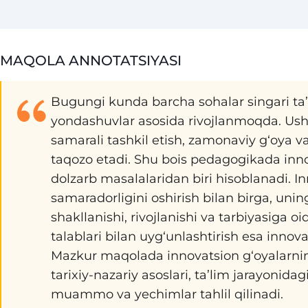
MAQOLA ANNOTATSIYASI
Bugungi kunda barcha sohalar singari ta’
yondashuvlar asosida rivojlanmoqda. Ushb
samarali tashkil etish, zamonaviy g‘oya 
taqozo etadi. Shu bois pedagogikada innov
dolzarb masalalaridan biri hisoblanadi. In
samaradorligini oshirish bilan birga, unin
shakllanishi, rivojlanishi va tarbiyasiga 
talablari bilan uyg‘unlashtirish esa innov
Mazkur maqolada innovatsion g‘oyalarnin
tarixiy-nazariy asoslari, ta’lim jarayonidag
muammo va yechimlar tahlil qilinadi.