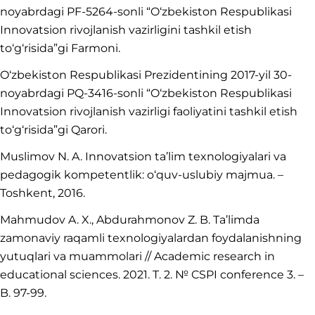
noyabrdagi PF-5264-sonli “O‘zbekiston Respublikasi
Innovatsion rivojlanish vazirligini tashkil etish
to‘g‘risida”gi Farmoni.
O‘zbekiston Respublikasi Prezidentining 2017-yil 30-
noyabrdagi PQ-3416-sonli “O‘zbekiston Respublikasi
Innovatsion rivojlanish vazirligi faoliyatini tashkil etish
to‘g‘risida”gi Qarori.
Muslimov N. A. Innovatsion ta’lim texnologiyalari va
pedagogik kompetentlik: o‘quv-uslubiy majmua. –
Toshkent, 2016.
Mahmudov A. X., Abdurahmonov Z. B. Ta’limda
zamonaviy raqamli texnologiyalardan foydalanishning
yutuqlari va muammolari // Academic research in
educational sciences. 2021. T. 2. № CSPI conference 3. –
B. 97-99.