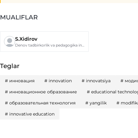
MUALIFLAR
S.Xidirov
Denov tadbirkorlik va pedagogika instituti
Teglar
#
инновация
#
innovation
#
innovatsiya
#
моди
#
инновационное образование
#
educational technolo
#
образовательная технология
#
yangilik
#
modifik
#
innovative education