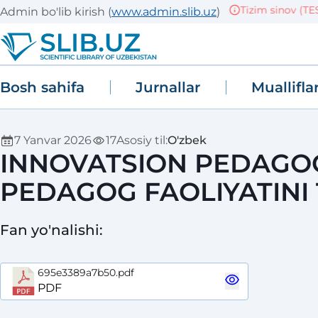
Tizim sinov (TEST)
Admin bo'lib kirish
(
www.admin.slib.uz
)
Bosh sahifa
Jurnallar
Muallifla
7 Yanvar 2026
17
Asosiy til
:
O'zbek
INNOVATSION PEDAGOG
PEDAGOG FAOLIYATINI 
Fan yo'nalishi
:
695e3389a7b50.pdf
PDF