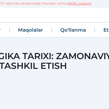
 rejimida ishlamoqda! Murojat uchun
@slib_support
r
Maqolalar
Qo'llanma
Et
IKA TARIXI: ZAMONAVI
TASHKIL ETISH