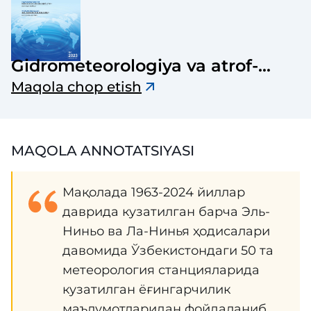
Gidrometeorologiya va atrof-
muhit monitoringi
Maqola chop etish
MAQOLA ANNOTATSIYASI
Мақолада 1963-2024 йиллар
даврида кузатилган барча Эль-
Ниньо ва Ла-Нинья ҳодисалари
давомида Ўзбекистондаги 50 та
метеорология станцияларида
кузатилган ёғингарчилик
маълумотларидан фойдаланиб