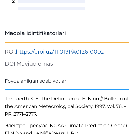
2
1
Maqola idintifikatorlari
ROI:
https://eroi.uz/11.0191/A0126-0002
DOI:
Mavjud emas
Foydalanilgan adabiyotlar
Trenberth K. E. The Definition of El Niño // Bulletin of
the American Meteorological Society, 1997. Vol. 78. –
PP. 2771–2777.
Электрон ресурс: NOAA Climate Prediction Center.
El Niño and La Niña Years. URL: