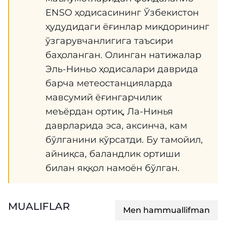
ENSO ҳодисасининг Ўзбекистон
ҳудудидаги ёғинлар миқдорининг
ўзгарувчанлигига таъсири
баҳоланган. Олинган натижалар
Эль-Ниньо ҳодисалари даврида
барча метеостанцияларда
мавсумий ёғингарчилик
меъёрдан ортиқ, Ла-Нинья
даврларида эса, аксинча, кам
бўлганини кўрсатди. Бу тамойил,
айниқса, баландлик ортиши
билан яққол намоён бўлган.
MUALIFLAR
Men hammuallifman