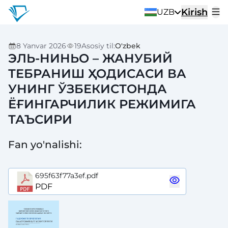
Kirish
UZB
8 Yanvar 2026
19
Asosiy til
:
O'zbek
ЭЛЬ-НИНЬО – ЖАНУБИЙ
ТЕБРАНИШ ҲОДИСАСИ ВА
УНИНГ ЎЗБЕКИСТОНДА
ЁҒИНГАРЧИЛИК РЕЖИМИГА
ТАЪСИРИ
Fan yo'nalishi
:
695f63f77a3ef.pdf
PDF