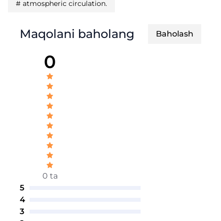
#
atmospheric circulation.
Maqolani baholang
Baholash
0
0 ta
5
4
3