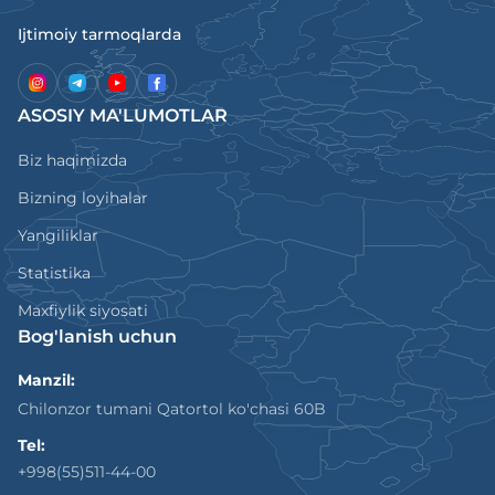
Ijtimoiy tarmoqlarda
ASOSIY MA'LUMOTLAR
Biz haqimizda
Bizning loyihalar
Yangiliklar
Statistika
Maxfiylik siyosati
Bog'lanish uchun
Manzil:
Chilonzor tumani Qatortol ko'chasi 60B
Tel:
+998(55)511-44-00