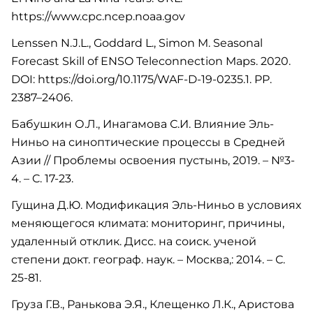
https://www.cpc.ncep.noaa.gov
Lenssen N.J.L., Goddard L., Simon M. Seasonal
Forecast Skill of ENSO Teleconnection Maps. 2020.
DOI: https://doi.org/10.1175/WAF-D-19-0235.1. PP.
2387–2406.
Бабушкин О.Л., Инагамова С.И. Влияние Эль-
Ниньо на синоптические процессы в Средней
Азии // Проблемы освоения пустынь, 2019. – №3-
4. – C. 17-23.
Гущина Д.Ю. Модификация Эль-Ниньо в условиях
меняющегося климата: мониторинг, причины,
удаленный отклик. Дисс. на соиск. ученой
степени докт. географ. наук. – Москва,: 2014. – С.
25-81.
Груза Г.В., Ранькова Э.Я., Клещенко Л.К., Аристова