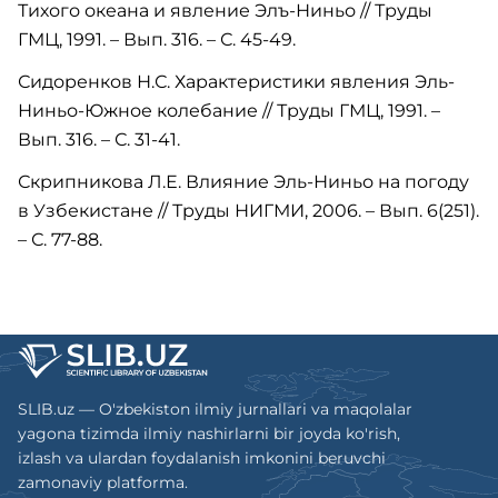
Тихого океана и явление Элъ-Ниньо // Труды
ГМЦ, 1991. – Вып. 316. – С. 45-49.
Сидоренков Н.С. Характеристики явления Эль-
Ниньо-Южное колебание // Труды ГМЦ, 1991. –
Вып. 316. – С. 31-41.
Скрипникова Л.Е. Влияние Эль-Ниньо на погоду
в Узбекистане // Труды НИГМИ, 2006. – Вып. 6(251).
– С. 77-88.
SLIB.uz — O'zbekiston ilmiy jurnallari va maqolalar
yagona tizimda ilmiy nashirlarni bir joyda ko'rish,
izlash va ulardan foydalanish imkonini beruvchi
zamonaviy platforma.