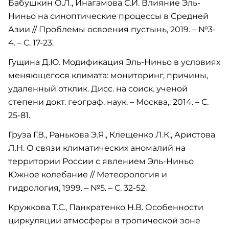
Бабушкин О.Л., Инагамова С.И. Влияние Эль-
Ниньо на синоптические процессы в Средней
Азии // Проблемы освоения пустынь, 2019. – №3-
4. – C. 17-23.
Гущина Д.Ю. Модификация Эль-Ниньо в условиях
меняющегося климата: мониторинг, причины,
удаленный отклик. Дисс. на соиск. ученой
степени докт. географ. наук. – Москва,: 2014. – С.
25-81.
Груза Г.В., Ранькова Э.Я., Клещенко Л.К., Аристова
Л.Н. О связи климатических аномалий на
территории России с явлением Эль-Ниньо
Южное колебание // Метеорология и
гидрология, 1999. – №5. – С. 32-52.
Кружкова Т.С., Панкратенко Н.В. Особенности
циркуляции атмосферы в тропической зоне