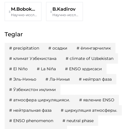
M.Bobokhonova
B.Kadirov
Научно-исследовательский гидрометеорологический институт
Научно-исследовательский гидрометеорологический институт
Teglar
#
precipitation
#
осадки
#
ёғингарчилик
#
климат Узбекистана
#
climate of Uzbekistan
#
El Niño
#
La Niña
#
ENSO ҳодисаси
#
Эль-Ниньо
#
Ла-Нинья
#
нейтрал фаза
#
Ўзбекистон иқлими
#
атмосфера циркуляцияси.
#
явление ENSO
#
нейтральная фаза
#
циркуляция атмосферы.
#
ENSO phenomenon
#
neutral phase