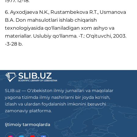
1977. 12-18.
6. Ayxodjaeva N.K., Rustambekova R.T., Usmanova
B.A. Don mahsulotlari ishlab chiqarish
texnologiyasida qo'llaniladigan xom ashyo va
materiallar. Uslubiy qo'llanma. -T.: O'qituvchi, 2003.
-3-28 b.
SLIB.uz — O'zbekiston ilmiy jurnallari va maqolalar
yagona tizimda ilmiy nashirlarni bir joyda ko'rish,
izlash va ulardan foydalanish imkonini beruvchi
zamonaviy platforma.
Ijtimoiy tarmoqlarda