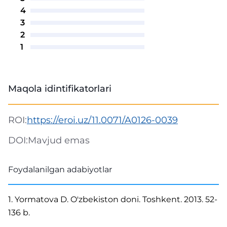
4
3
2
1
Maqola idintifikatorlari
ROI:
https://eroi.uz/11.0071/A0126-0039
DOI:
Mavjud emas
Foydalanilgan adabiyotlar
1. Yormatova D. O'zbekiston doni. Toshkent. 2013. 52-
136 b.