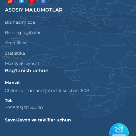
ASOSIY MA'LUMOTLAR
Biz haqimizda
Bizning loyihalar
Yangiliklar
Statistika
Maxfiylik siyosati
Bog'lanish uchun
Manzil:
Chilonzor tumani Qatortol ko'chasi 60B
Tel:
+998(55)511-44-00
Savol-javob va takliflar uchun