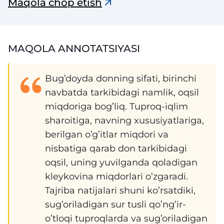
o‘simliklar karantini” jurnali
Maqola chop etish
MAQOLA ANNOTATSIYASI
Bug’doyda donning sifati, birinchi
navbatda tarkibidagi namlik, oqsil
miqdoriga bog’liq. Tuproq-iqlim
sharoitiga, navning xususiyatlariga,
berilgan o’g’itlar miqdori va
nisbatiga qarab don tarkibidagi
oqsil, uning yuvilganda qoladigan
kleykovina miqdorlari o’zgaradi.
Tajriba natijalari shuni ko’rsatdiki,
sug’oriladigan sur tusli qo’ng’ir-
o’tloqi tuproqlarda va sug’oriladigan