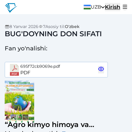
Kirish
UZB
8 Yanvar 2026
7
Asosiy til
:
O'zbek
BUG'DOYNING DON SIFATI
Fan yo'nalishi
:
695f72cb9069e.pdf
PDF
“Agro kimyo himoya va