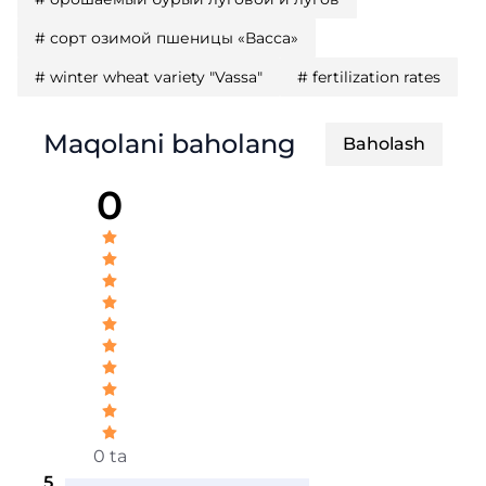
#
сорт озимой пшеницы «Васса»
#
winter wheat variety "Vassa"
#
fertilization rates
Maqolani baholang
Baholash
0
0 ta
5