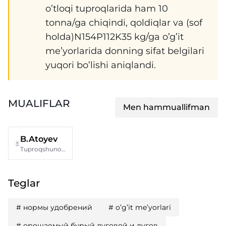
o’tloqi tuproqlarida ham 10
tonna/ga chiqindi, qoldiqlar va (sof
holda)N154P112K35 kg/ga o’g’it
me’yorlarida donning sifat belgilari
yuqori bo’lishi aniqlandi.
MUALIFLAR
Men hammuallifman
B.Atoyev
Tuproqshunoslik va agrokimyoviy tadqiqotlar instituti
Teglar
#
нормы удобрений
#
o’g’it me’yorlari
#
орошаемый бурый луговой и лугов