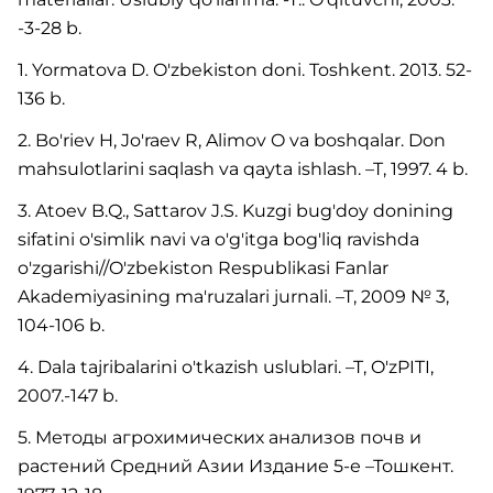
-3-28 b.
1. Yormatova D. O'zbekiston doni. Toshkent. 2013. 52-
136 b.
2. Bo'riev H, Jo'raev R, Alimov O va boshqalar. Don
mahsulotlarini saqlash va qayta ishlash. –T, 1997. 4 b.
3. Atoev B.Q., Sattarov J.S. Kuzgi bug'doy donining
sifatini o'simlik navi va o'g'itga bog'liq ravishda
o'zgarishi//O'zbekiston Respublikasi Fanlar
Akademiyasining ma'ruzalari jurnali. –T, 2009 № 3,
104-106 b.
4. Dala tajribalarini o'tkazish uslublari. –T, O'zPITI,
2007.-147 b.
5. Методы агрохимических анализов почв и
растений Средний Азии Издание 5-е –Тошкент.