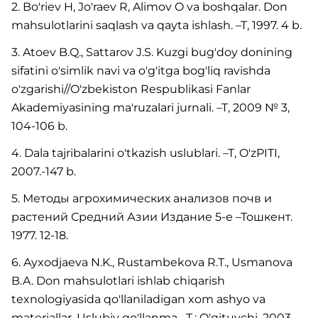
2. Bo'riev H, Jo'raev R, Alimov O va boshqalar. Don
mahsulotlarini saqlash va qayta ishlash. –T, 1997. 4 b.
3. Atoev B.Q., Sattarov J.S. Kuzgi bug'doy donining
sifatini o'simlik navi va o'g'itga bog'liq ravishda
o'zgarishi//O'zbekiston Respublikasi Fanlar
Akademiyasining ma'ruzalari jurnali. –T, 2009 № 3,
104-106 b.
4. Dala tajribalarini o'tkazish uslublari. –T, O'zPITI,
2007.-147 b.
5. Методы агрохимических анализов почв и
растений Средний Азии Издание 5-е –Тошкент.
1977. 12-18.
6. Ayxodjaeva N.K., Rustambekova R.T., Usmanova
B.A. Don mahsulotlari ishlab chiqarish
texnologiyasida qo'llaniladigan xom ashyo va
materiallar. Uslubiy qo'llanma. -T.: O'qituvchi, 2003.