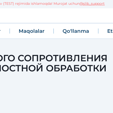
ST) rejimida ishlamoqda! Murojat uchun
@slib_support
r
Maqolalar
Qo'llanma
Et
ОГО СОПРОТИВЛЕНИЯ
НОСТНОЙ ОБРАБОТКИ