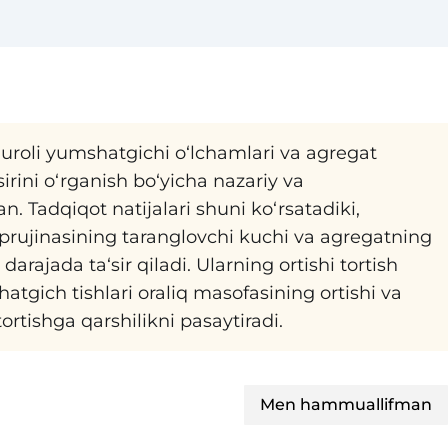
uroli yumshatgichi o‘lchamlari va agregat
sirini o‘rganish bo‘yicha nazariy va
an. Tadqiqot natijalari shuni ko‘rsatadiki,
 prujinasining taranglovchi kuchi va agregatning
 darajada ta‘sir qiladi. Ularning ortishi tortish
hatgich tishlari oraliq masofasining ortishi va
ortishga qarshilikni pasaytiradi.
Men hammuallifman