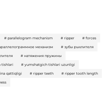
#
parallelogram mechanism
#
ripper
#
forces
араллелограммное механизм
#
зубы рыхлителя
хлителя
#
натяжения пружины
tishlari
#
yumshatgich tishlari uzunligi
ina qattiqligi
#
ripper teeth
#
ripper tooth length
ness