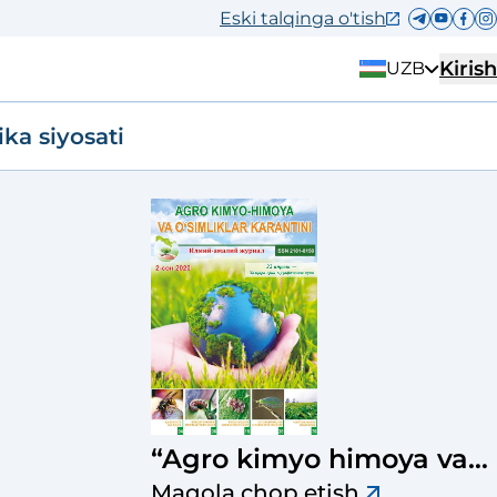
Eski talqinga o'tish
Kirish
UZB
ika siyosati
“Agro kimyo himoya va
o‘simliklar karantini”
Maqola chop etish