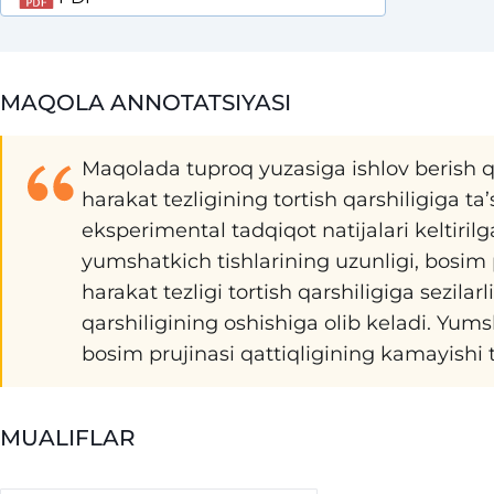
MAQOLA ANNOTATSIYASI
Maqolada tuproq yuzasiga ishlov berish q
harakat tezligining tortish qarshiligiga ta’
eksperimental tadqiqot natijalari keltirilg
yumshatkich tishlarining uzunligi, bosim
harakat tezligi tortish qarshiligiga sezilarli
qarshiligining oshishiga olib keladi. Yums
bosim prujinasi qattiqligining kamayishi t
MUALIFLAR