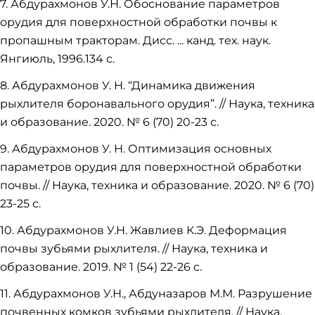
7. Абдурахмонов У.Н. Обоснование параметров
орудия для поверхностной обработки почвы к
пропашным тракторам. Дисс. ... кaнд. тех. наук.
Янгиюль, 1996.134 с.
8. Абдурахмонов У. Н. “Динамика движения
рыхлителя боронавального орудия”. // Наука, техника
и образование. 2020. № 6 (70) 20-23 с.
9. Абдурахмонов У. Н. Оптимизация основных
параметров орудия для поверхностной обработки
почвы. // Наука, техника и образование. 2020. № 6 (70)
23-25 с.
10. Абдурахмонов У.Н. Жaвлиев К.Э. Деформация
почвы зубьями рыхлителя. // Наука, техника и
образование. 2019. № 1 (54) 22-26 с.
11. Абдурахмонов У.Н., Абдуназаров М.М. Разрушение
почвенных комков зубьями рыхлителя. // Наука,