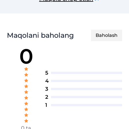
jurnali
Maqolani baholang
Baholash
0
5
4
3
2
1
0 ta