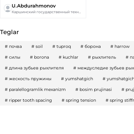
U.Abdurahmonov
Каршинский государственный технический университет
Teglar
#
почва
#
soil
#
tuproq
#
борона
#
harrow
#
силы
#
borona
#
kuchlar
#
рыхлитель
#
п
#
длина зубьев рыхлителя
#
междуследие зубьев ры
#
жескость пружины
#
yumshatgich
#
yumshatgich 
#
paralellogramlik mexanizm
#
bosim prujinasi
#
pruj
#
ripper tooth spacing
#
spring tension
#
spring stiff