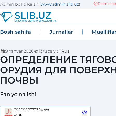
Tizim sinov (TE
Admin bo'lib kirish
(
www.admin.slib.uz
)
Bosh sahifa
Jurnallar
Muallifla
9 Yanvar 2026
13
Asosiy til
:
Rus
ОПРЕДЕЛЕНИЕ ТЯГОВ
ОРУДИЯ ДЛЯ ПОВЕРХ
ПОЧВЫ
Fan yo'nalishi
:
6960968373324.pdf
PDF