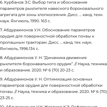
6. Курбанов Э.С. Выбор типа и обоснование
параметров рыхлителя навесного бороновального
агрегата для зоны хлопкосеяния. Дисс. … канд. техн.
наук. Янгиюль, 1990. 163 с.
7. Абдурахмонов У.Н. Обоснование параметров
орудия для поверхностной обработки почвы к
пропашным тракторам. Дисс. ... кaнд. тех. наук.
Янгиюль, 1996.134 с.
8. Абдурахмонов У. Н. “Динамика движения
рыхлителя боронавального орудия”. // Наука, техника
и образование. 2020. № 6 (70) 20-23 с.
9. Абдурахмонов У. Н. Оптимизация основных
параметров орудия для поверхностной обработки
почвы. // Наука, техника и образование. 2020. № 6 (70)
23-25 с.
10. Абдурахмонов У.Н. Жaвлиев К.Э. Деформация