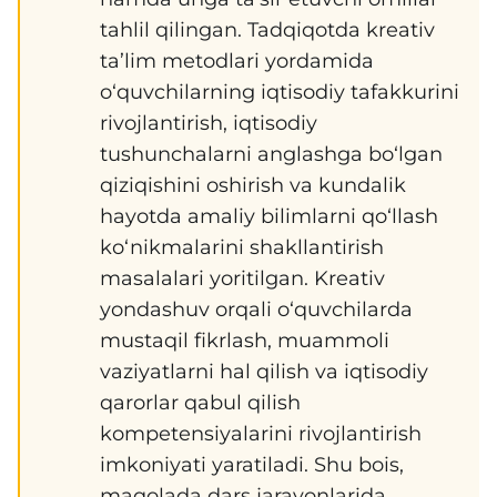
tahlil qilingan. Tadqiqotda kreativ
ta’lim metodlari yordamida
o‘quvchilarning iqtisodiy tafakkurini
rivojlantirish, iqtisodiy
tushunchalarni anglashga bo‘lgan
qiziqishini oshirish va kundalik
hayotda amaliy bilimlarni qo‘llash
ko‘nikmalarini shakllantirish
masalalari yoritilgan. Kreativ
yondashuv orqali o‘quvchilarda
mustaqil fikrlash, muammoli
vaziyatlarni hal qilish va iqtisodiy
qarorlar qabul qilish
kompetensiyalarini rivojlantirish
imkoniyati yaratiladi. Shu bois,
maqolada dars jarayonlarida