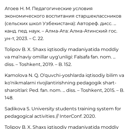
Атоев Н. М. Педагогические условия
экономического воспитания старшеклассников
(сельских школ Узбекистана): Автореф. дисс. ...
канд. пед. наук. – Алма-Ата: Алма-Атинский гос.
ун-т, 2023. – C. 22.
Tolipov B. X. Shaxs iqtisodiy madaniyatida moddiy
va ma’naviy omillar uyg‘unligi: Falsafa fan. nom. ...
diss. – Toshkent, 2019. – B. 152.
Kamolova N. Q. O‘quvchi-yoshlarda iqtisodiy bilim va
ko‘nikmalarni rivojlantirishning pedagogik shart-
sharoitlari: Ped. fan. nom. ... diss. – Toshkent, 2015. – B.
148.
Sadikova S. University students training system for
pedagogical activities // InterConf. 2020.
Tolipov B. X. Shaxs iqtisodiy madaniyatida moddiy