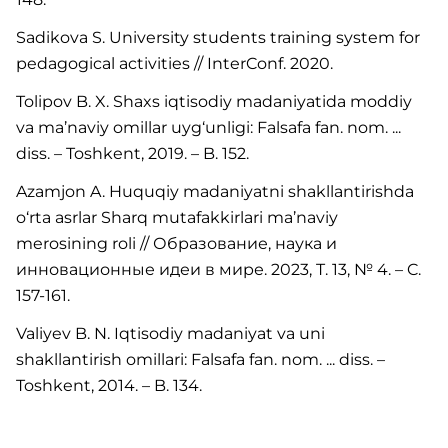
Sadikova S. University students training system for
pedagogical activities // InterConf. 2020.
Tolipov B. X. Shaxs iqtisodiy madaniyatida moddiy
va ma’naviy omillar uyg‘unligi: Falsafa fan. nom. ...
diss. – Toshkent, 2019. – B. 152.
Azamjon A. Huquqiy madaniyatni shakllantirishda
o‘rta asrlar Sharq mutafakkirlari ma’naviy
merosining roli // Образование, наука и
инновационные идеи в мире. 2023, T. 13, № 4. – C.
157-161.
Valiyev B. N. Iqtisodiy madaniyat va uni
shakllantirish omillari: Falsafa fan. nom. ... diss. –
Toshkent, 2014. – B. 134.