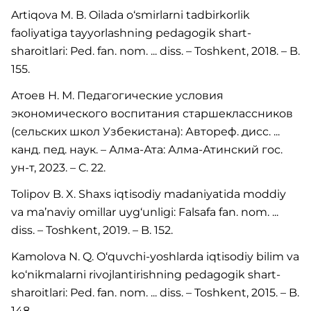
Artiqova M. B. Oilada o‘smirlarni tadbirkorlik
faoliyatiga tayyorlashning pedagogik shart-
sharoitlari: Ped. fan. nom. ... diss. – Toshkent, 2018. – B.
155.
Атоев Н. М. Педагогические условия
экономического воспитания старшеклассников
(сельских школ Узбекистана): Автореф. дисс. ...
канд. пед. наук. – Алма-Ата: Алма-Атинский гос.
ун-т, 2023. – C. 22.
Tolipov B. X. Shaxs iqtisodiy madaniyatida moddiy
va ma’naviy omillar uyg‘unligi: Falsafa fan. nom. ...
diss. – Toshkent, 2019. – B. 152.
Kamolova N. Q. O‘quvchi-yoshlarda iqtisodiy bilim va
ko‘nikmalarni rivojlantirishning pedagogik shart-
sharoitlari: Ped. fan. nom. ... diss. – Toshkent, 2015. – B.
148.