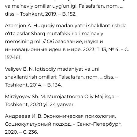
va ma’naviy omillar uyg‘unligi: Falsafa fan. nom. ...
diss. – Toshkent, 2019. – B. 152.
Azamjon A. Huquqiy madaniyatni shakllantirishda
o‘rta asrlar Sharq mutafakkirlari ma’naviy
merosining roli // Образование, наука и
инновационные идеи в мире. 2023, T. 13, № 4. – C.
157-161.
Valiyev B. N. Iqtisodiy madaniyat va uni
shakllantirish omillari: Falsafa fan. nom. ... diss. –
Toshkent, 2014. – B. 134.
Mirziyoyev Sh. M. Murojaatnoma Oliy Majlisga. –
Toshkent, 2020 yil 24 yanvar.
Андреева И. В. Экономическая психология.
Социокультурный подход. – Санкт-Петербург,
2020. – C. 236.