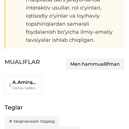
interaktiv usullar, rol o‘yinlari,
iqtisodiy o‘yinlar va loyihaviy
topshiriqlardan samarali
foydalanish bo‘yicha ilmiy-amaliy
tavsiyalar ishlab chiqilgan.
MUALIFLAR
Men hammuallifman
A.Amirqulov
Denov tadbirkorlik va pedagogika instituti
Teglar
#
творческий подход