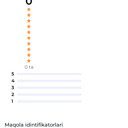
0
0 ta
5
4
3
2
1
Maqola idintifikatorlari