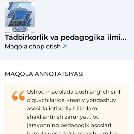
Tadbirkorlik va pedagogika ilmiy-
uslubiy jurnali
Maqola chop etish
MAQOLA ANNOTATSIYASI
Ushbu maqolada boshlang‘ich sinf
o‘quvchilarida kreativ yondashuv
asosida iqtisodiy bilimlarni
shakllantirish zaruriyati, bu
jarayonning pedagogik asoslari
hamda unga ta’sir etuvchi omillar