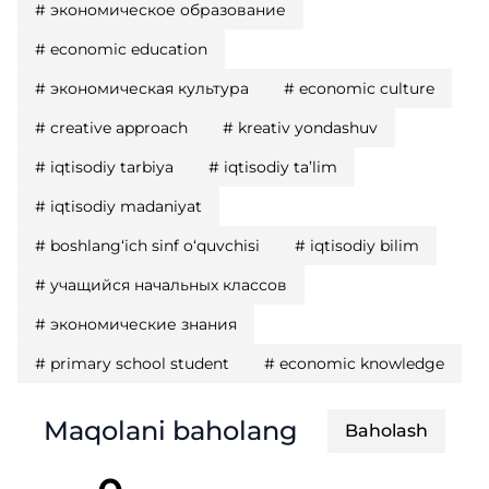
#
экономическое образование
#
economic education
#
экономическая культура
#
economic culture
#
creative approach
#
kreativ yondashuv
#
iqtisodiy tarbiya
#
iqtisodiy ta’lim
#
iqtisodiy madaniyat
#
boshlang‘ich sinf o‘quvchisi
#
iqtisodiy bilim
#
учащийся начальных классов
#
экономические знания
#
primary school student
#
economic knowledge
Maqolani baholang
Baholash