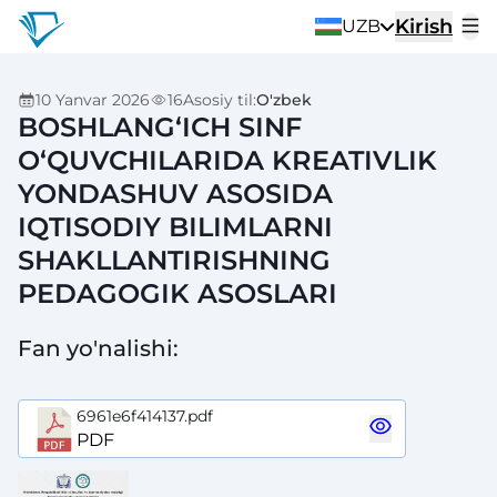
Kirish
UZB
10 Yanvar 2026
16
Asosiy til
:
O'zbek
BOSHLANG‘ICH SINF
O‘QUVCHILARIDA KREATIVLIK
YONDASHUV ASOSIDA
IQTISODIY BILIMLARNI
SHAKLLANTIRISHNING
PEDAGOGIK ASOSLARI
Fan yo'nalishi
:
6961e6f414137.pdf
PDF