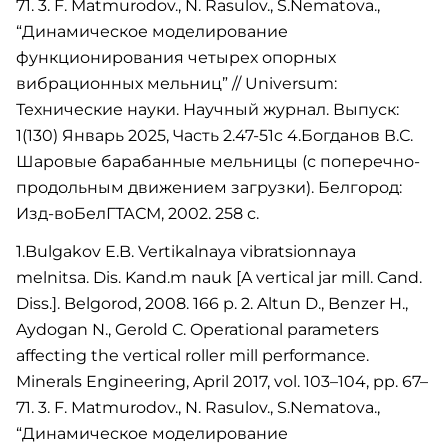
71. 3. F. Matmurodov., N. Rasulov., S.Nematova.,
“Динамическое моделирование
функционирования четырех опорных
вибрационных мельниц” // Universum:
Технические науки. Научный журнал. Выпуск:
1(130) Январь 2025, Часть 2.47-51c 4.Богданов В.С.
Шаровые барабанные мельницы (с поперечно-
продольным движением загрузки). Белгород:
Изд-воБелГТАСМ, 2002. 258 с.
1.Bulgakov E.B. Vertikalnaya vibratsionnaya
melnitsa. Dis. Kand.m nauk [A vertical jar mill. Cand.
Diss.]. Belgorod, 2008. 166 p. 2. Altun D., Benzer H.,
Aydogan N., Gerold C. Operational parameters
affecting the vertical roller mill performance.
Minerals Engineering, April 2017, vol. 103–104, pp. 67–
71. 3. F. Matmurodov., N. Rasulov., S.Nematova.,
“Динамическое моделирование