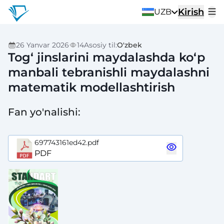
Kirish
UZB
26 Yanvar 2026
14
Asosiy til
:
O'zbek
Tog‘ jinslarini maydalashda ko‘p
manbali tebranishli maydalashni
matematik modellashtirish
Fan yo'nalishi
:
697743161ed42.pdf
PDF