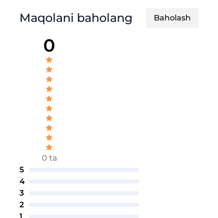
Maqolani baholang
Baholash
0
0 ta
5
4
3
2
1