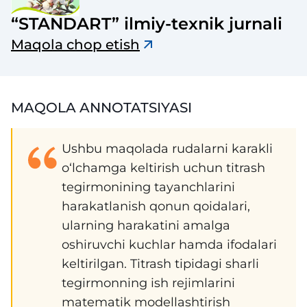
“STANDART” ilmiy-texnik jurnali
Maqola chop etish
MAQOLA ANNOTATSIYASI
Ushbu maqolada rudalarni karakli
o‘lchamga keltirish uchun titrash
tegirmonining tayanchlarini
harakatlanish qonun qoidalari,
ularning harakatini amalga
oshiruvchi kuchlar hamda ifodalari
keltirilgan. Titrash tipidagi sharli
tegirmonning ish rejimlarini
matematik modellashtirish