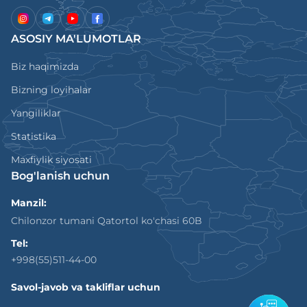
ASOSIY MA'LUMOTLAR
Biz haqimizda
Bizning loyihalar
Yangiliklar
Statistika
Maxfiylik siyosati
Bog'lanish uchun
Manzil:
Chilonzor tumani Qatortol ko'chasi 60B
Tel:
+998(55)511-44-00
Savol-javob va takliflar uchun