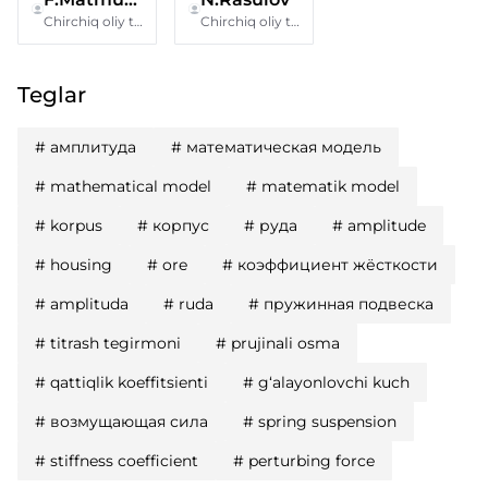
Chirchiq oliy tank qo‘mondonlik muhandislik bilim yurti
Chirchiq oliy tank qo‘mondonlik muhandislik bilim yurti
Teglar
#
амплитуда
#
математическая модель
#
mathematical model
#
matematik model
#
korpus
#
корпус
#
руда
#
amplitude
#
housing
#
ore
#
коэффициент жёсткости
#
amplituda
#
ruda
#
пружинная подвеска
#
titrash tegirmoni
#
prujinali osma
#
qattiqlik koeffitsienti
#
g‘alayonlovchi kuch
#
возмущающая сила
#
spring suspension
#
stiffness coefficient
#
perturbing force