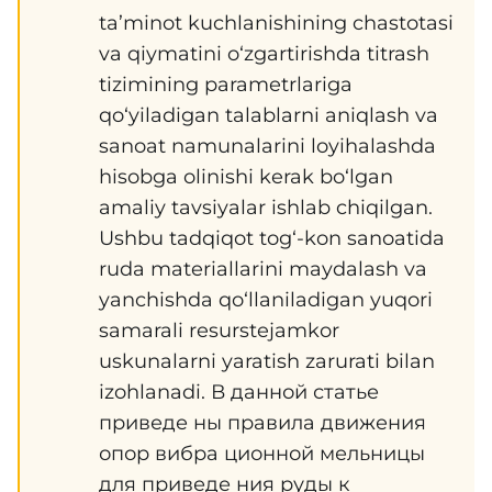
ta’minot kuchlanishining chastotasi
va qiymatini o‘zgartirishda titrash
tizimining parametrlariga
qo‘yiladigan talablarni aniqlash va
sanoat namunalarini loyihalashda
hisobga olinishi kerak bo‘lgan
amaliy tavsiyalar ishlab chiqilgan.
Ushbu tadqiqot tog‘-kon sanoatida
ruda materiallarini maydalash va
yanchishda qo‘llaniladigan yuqori
samarali resurstejamkor
uskunalarni yaratish zarurati bilan
izohlanadi. В данной статье
приведе ны правила движения
опор вибра ционной мельницы
для приведе ния руды к