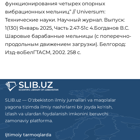
функционирования четырех опорных
вибрационных мельниц” // Universum:
Технические науки. Научный журнал. Выпуск:
1(130) Январь 2025, Часть 2.47-51c 4.Богданов В.С.
Шаровые барабанные мельницы (с поперечно-
продольным движением загрузки). Белгород:
Изд-воБелГТАСМ, 2002. 258 с.
SLIB.uz — O'zbekiston ilmiy jurnallari va maqolalar
yagona tizimda ilmiy nashirlarni bir joyda ko'rish,
izlash va ulardan foydalanish imkonini beruvchi
zamonaviy platforma.
Ijtimoiy tarmoqlarda