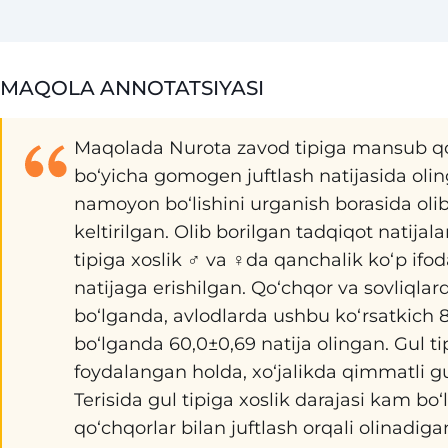
MAQOLA ANNOTATSIYASI
Maqolada Nurota zavod tipiga mansub qora
bo‘yicha gomogen juftlash natijasida olin
namoyon bo‘lishini urganish borasida olib 
keltirilgan. Olib borilgan tadqiqot natij
tipiga xoslik ♂ va ♀da qanchalik ko‘p if
natijaga erishilgan. Qo‘chqor va sovliqlar
bo‘lganda, avlodlarda ushbu ko‘rsatkich 
bo‘lganda 60,0±0,69 natija olingan. Gul ti
foydalangan holda, xo‘jalikda qimmatli gul
Terisida gul tipiga xoslik darajasi kam bo
qo‘chqorlar bilan juftlash orqali olinadiga