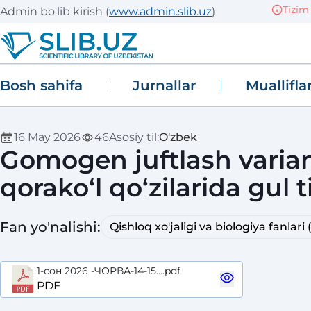
Tizim si
Admin bo'lib kirish
(
www.admin.slib.uz
)
Bosh sahifa
Jurnallar
Muallifla
16 May 2026
46
Asosiy til
:
O'zbek
Gomogen juftlash varia
qorako‘l qo‘zilarida gul 
Fan yo'nalishi
:
Qishloq xo'jaligi va biologiya fanlari (t
1-сон 2026 -ЧОРВА-14-15....pdf
PDF