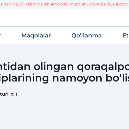
nov (TEST) rejimida ishlamoqda! Murojat uchun
@slib_support
r
Maqolalar
Qo'llanma
Et
ntidan olingan qoraqalp
tiplarining namoyon bo‘li
urli xil)