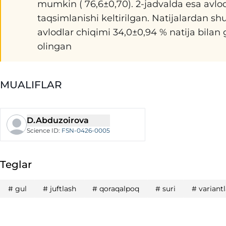
mumkin ( 76,6±0,70). 2-jadvalda esa avlod
taqsimlanishi keltirilgan. Natijalardan 
avlodlar chiqimi 34,0±0,94 % natija bilan
olingan
MUALIFLAR
D.Abduzoirova
Science ID
:
FSN-0426-0005
Teglar
#
gul
#
juftlash
#
qoraqalpoq
#
suri
#
variantl