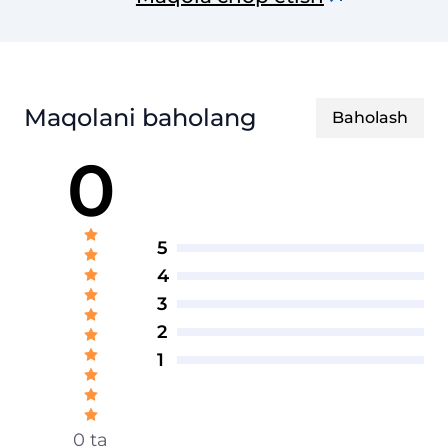
Maqolani baholang
Baholash
0
5
4
3
2
1
0 ta