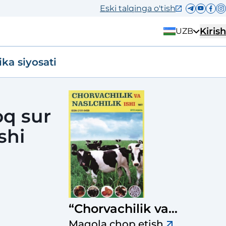
Eski talqinga o'tish
Kirish
UZB
ika siyosati
oq sur
shi
“Chorvachilik va
naslchilik ishi”
Maqola chop etish