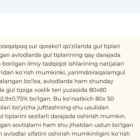
qalpoq sur qorako‘l qo‘zilarida gul tiplari
gan avlodlarda gul tiplarining qay darajada
borilgan ilmiy tadqiqot ishlarining natijalari
alaridan ko‘rish mumkinki, yarimdoiraqalamgul
odalangan bo‘lsa, avlodlarda ham shunday
da gul tipiga xoslik teri yuzasida 80x80
82,9±0,75% bo‘lgan. Bu ko‘rsatkich 80x 50
plari bo‘yicha juftlashning shu usulidan
 tiplarini sezilarli darajada oshirish mumkin.
‘lgan sovliqlarni ham shu jihatdan ustun bo‘lgan
n avlodlar sifatini oshirish mumkinligini ko‘rish