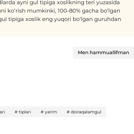
larda ayni gul tipiga xoslikning teri yuzasida
shuni ko‘rish mumkinki, 100-80% gacha bo‘lgan
 gul tipiga xoslik eng yuqori bo‘lgan guruhdan
Men hammuallifman
ari
#
tiplari
#
yarim
#
doiraqalamgul