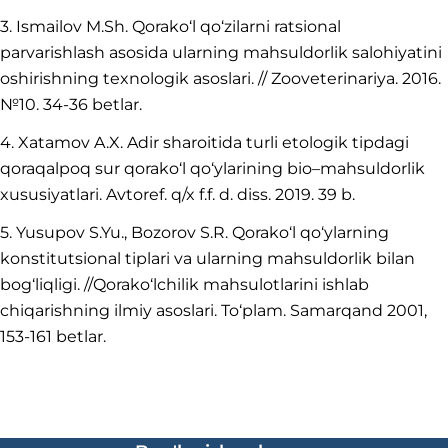
3. Ismailov M.Sh. Qorako‘l qo‘zilarni ratsional
parvarishlash asosida ularning mahsuldorlik salohiyatini
oshirishning texnologik asoslari. // Zooveterinariya. 2016.
№10. 34-36 betlar.
4. Xatamov A.X. Adir sharoitida turli etologik tipdagi
qoraqalpoq sur qorako‘l qo‘ylarining bio–mahsuldorlik
xususiyatlari. Avtoref. q/x f.f. d. diss. 2019. 39 b.
5. Yusupov S.Yu., Bozorov S.R. Qorako‘l qo‘ylarning
konstitutsional tiplari va ularning mahsuldorlik bilan
bog‘liqligi. //Qorako‘lchilik mahsulotlarini ishlab
chiqarishning ilmiy asoslari. To‘plam. Samarqand 2001,
153-161 betlar.