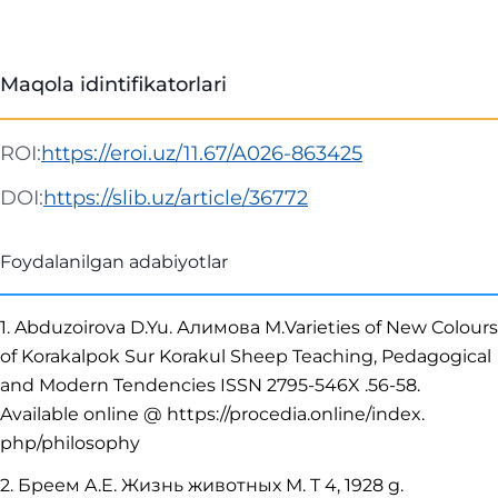
Maqola idintifikatorlari
ROI:
https://eroi.uz/11.67/A026-863425
DOI:
https://slib.uz/article/36772
Foydalanilgan adabiyotlar
1. Abduzoirova D.Yu. Алимова М.Varieties of New Colours
of Korakalpok Sur Korakul Sheep Teaching, Pedagogical
and Modern Tendencies ISSN 2795-546X .56-58.
Available online @ https://procedia.online/index.
php/philosophy
2. Бреем A.E. Жизнь животных M. T 4, 1928 g.