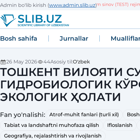
Tizim sinov (TEST) rejimi
Admin bo'lib kirish
(
www.admin.slib.uz
)
Bosh sahifa
Jurnallar
Muallifla
26 May 2026
44
Asosiy til
:
O'zbek
ТОШКЕНТ ВИЛОЯТИ С
ГИДРОБИОЛОГИК КЎР
ЭКОЛОГИК ҲОЛАТИ
Fan yo'nalishi
:
Atrof-muhit fanlari (turli xil)
Bosh
Tabiat va landshaftni muhofaza qilish
Ifloslanish
Geografiya, rejalashtirish va rivojlanish