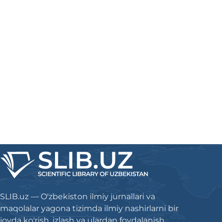
SLIB.uz — O'zbekiston ilmiy jurnallari va
maqolalar yagona tizimda ilmiy nashirlarni bir
joyda ko'rish, izlash va ulardan foydalanish