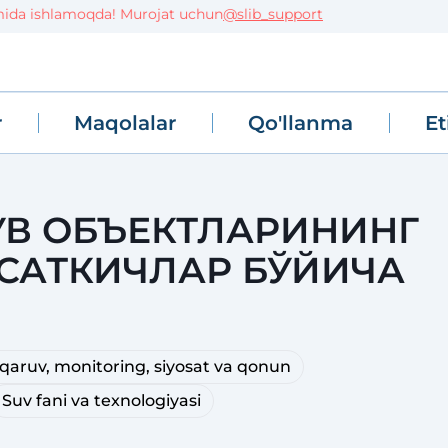
da ishlamoqda! Murojat uchun
@slib_support
r
Maqolalar
Qo'llanma
Et
УВ ОБЪЕКТЛАРИНИНГ
САТКИЧЛАР БЎЙИЧА
qaruv, monitoring, siyosat va qonun
Suv fani va texnologiyasi