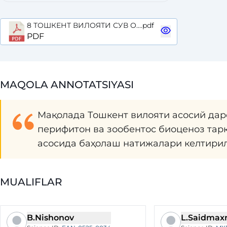
8 ТОШКЕНТ ВИЛОЯТИ СУВ О....pdf
PDF
MAQOLA ANNOTATSIYASI
Мақолада Тошкент вилояти асосий дар
перифитон ва зообентос биоценоз тар
асосида баҳолаш натижалари келтири
MUALIFLAR
B.Nishonov
L.Saidma