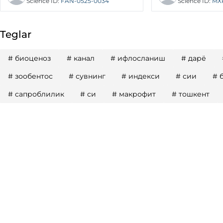
Science ID
:
FAN-0525-0034
Science ID
:
MX
Teglar
#
биоценоз
#
канал
#
ифлосланиш
#
дарё
#
зообентос
#
сувнинг
#
индекси
#
сии
#
#
сапроблилик
#
си
#
макрофит
#
тошкент