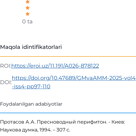
0 ta
Maqola idintifikatorlari
ROI:
https://eroi.uz/11.191/A026-878122
https://doi.org/10.47689/GMvaAMM-2025-vol4
DOI:
-iss4-pp97-110
Foydalanilgan adabiyotlar
Протасов А.А. Пресноводный перифитон. - Киев:
Наукова думка, 1994. – 307 с.