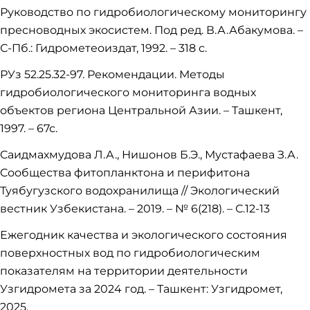
Руководство по гидробиологическому мониторингу
пресноводных экосистем. Под ред. В.А.Абакумова. –
С-Пб.: Гидрометеоиздат, 1992. – 318 с.
РУз 52.25.32-97. Рекомендации. Методы
гидробиологического мониторинга водных
объектов региона Центральной Азии. – Ташкент,
1997. – 67с.
Cаидмахмудова Л.А., Нишонов Б.Э., Мустафаева З.А.
Cообщества фитопланктона и перифитона
Туябугузского водохранилища // Экологический
вестник Узбекистана. – 2019. – № 6(218). – С.12-13
Ежегодник качества и экологического состояния
поверхностных вод по гидробиологическим
показателям на территории деятельности
Узгидромета за 2024 год. – Ташкент: Узгидромет,
2025.