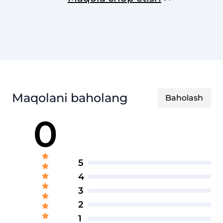
Maqolani baholang
Baholash
0
5
4
3
2
1