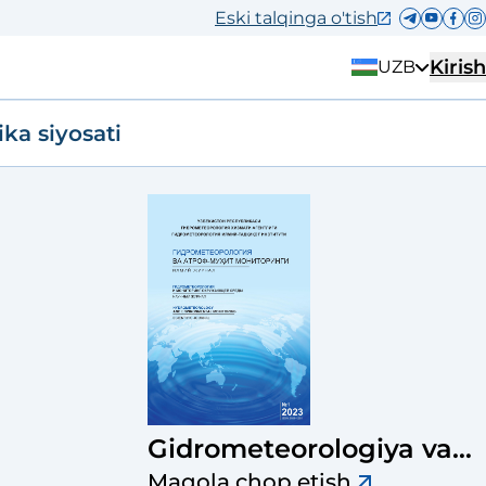
Eski talqinga o'tish
Kirish
UZB
ika siyosati
Gidrometeorologiya va
atrof-muhit monitoringi
Maqola chop etish