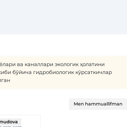
ёлари ва каналлари экологик ҳолатини
киби бўйича гидробиологик кўрсаткичлар
лган
Men hammuallifman
xmudova