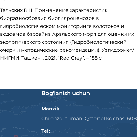
Тальских В.Н. Применение характеристик
биоразнообразия биогидроценозов в
гидробиологическом мониторинге водотоков и
водоемов бассейна Аральского моря для оценки их
экологического состояния (Гидробиологический
очерк и методические рекомендации). Узгидромет/
НИГМИ. Ташкент, 2021, “Red Grey”. – 158 c.
Bog'lanish uchun
Manzil:
Chilonzor tumani Qatortol ko'chasi 60B
Tel: