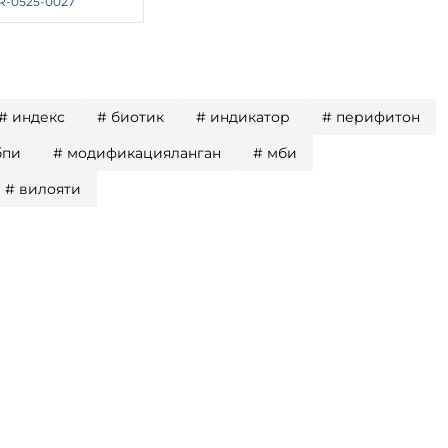
R-0525-0027
#
индекс
#
биотик
#
индикатор
#
перифитон
бпи
#
модификацияланган
#
мби
#
вилояти