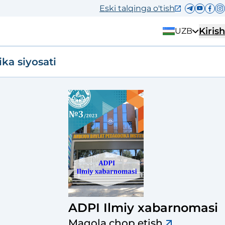
Eski talqinga o'tish
Kirish
UZB
ika siyosati
ADPI Ilmiy xabarnomasi
Maqola chop etish