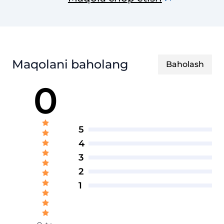
Maqolani baholang
Baholash
0
5
4
3
2
1