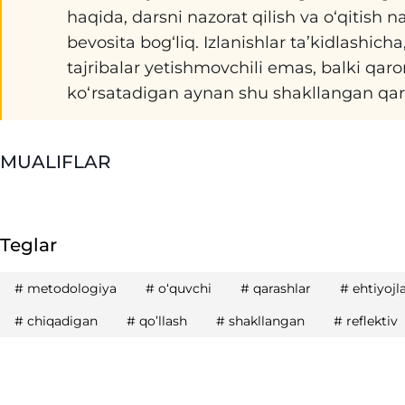
haqida, darsni nazorat qilish va o‘qitish 
bevosita bog‘liq. Izlanishlar ta’kidlashich
tajribalar yetishmovchili emas, balki qaro
ko‘rsatadigan aynan shu shakllangan qaras
MUALIFLAR
Teglar
#
metodologiya
#
o‘quvchi
#
qarashlar
#
ehtiyojl
#
chiqadigan
#
qo’llash
#
shakllangan
#
reflektiv