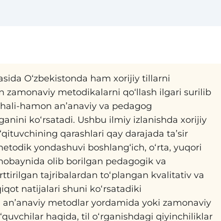
ida O‘zbekistonda ham xorijiy tillarni
an zamonaviy metodikalarni qo‘llash ilgari surilib
r hali-hamon an’anaviy va pedagog
tganini ko‘rsatadi. Ushbu ilmiy izlanishda xorijiy
 o‘qituvchining qarashlari qay darajada ta’sir
metodik yondashuvi boshlang‘ich, o‘rta, yuqori
 mobaynida olib borilgan pedagogik va
ttirilgan tajribalardan to‘plangan kvalitativ va
qot natijalari shuni ko‘rsatadiki
ari an’anaviy metodlar yordamida yoki zamonaviy
uvchilar haqida, til o‘rganishdagi qiyinchiliklar