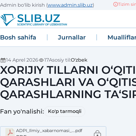
Tizim sinov
Admin bo'lib kirish
(
www.admin.slib.uz
)
Bosh sahifa
Jurnallar
Muallifla
14 Aprel 2026
17
Asosiy til
:
O'zbek
XORIJIY TILLARNI O‘Q
QARASHLARI VA O‘QIT
QARASHLARNING TA‘SI
Fan yo'nalishi
:
Ko'p tarmoqli
ADPI_Ilmiy_xabarnomasi_....pdf