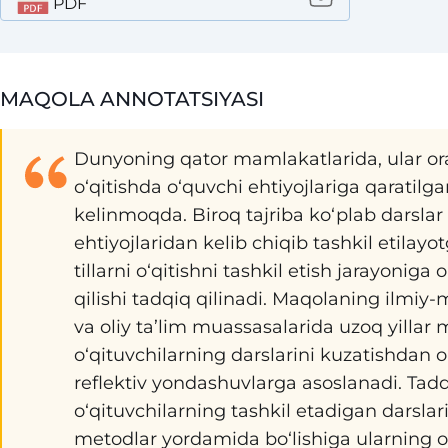
PDF
MAQOLA ANNOTATSIYASI
Dunyoning qator mamlakatlarida, ular oras
o‘qitishda o‘quvchi ehtiyojlariga qaratilg
kelinmoqda. Biroq tajriba ko‘plab darsla
ehtiyojlaridan kelib chiqib tashkil etilayo
tillarni o‘qitishni tashkil etish jarayoniga
qilishi tadqiq qilinadi. Maqolaning ilmiy-
va oliy ta’lim muassasalarida uzoq yillar
o‘qituvchilarning darslarini kuzatishdan or
reflektiv yondashuvlarga asoslanadi. Tadqi
o‘qituvchilarning tashkil etadigan darsl
metodlar yordamida bo‘lishiga ularning o‘q