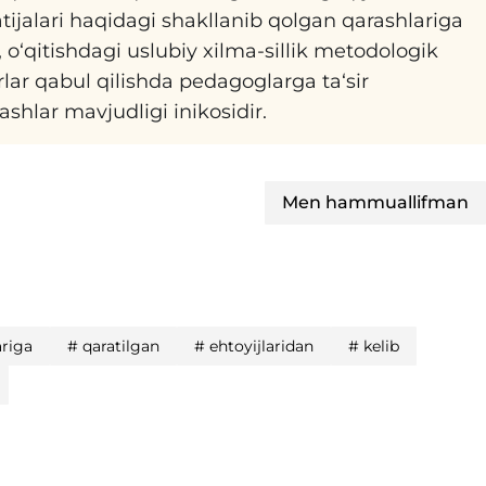
natijalari haqidagi shakllanib qolgan qarashlariga
a, o‘qitishdagi uslubiy xilma-sillik metodologik
rlar qabul qilishda pedagoglarga ta‘sir
hlar mavjudligi inikosidir.
Men hammuallifman
ariga
#
qaratilgan
#
ehtoyijlaridan
#
kelib