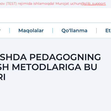
 (TEST) rejimida ishlamoqda! Murojat uchun
@slib_support
r
Maqolalar
Qo'llanma
Et
ITISHDA PEDAGOGNING
ISH METODLARIGA BU
RI