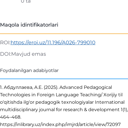
0 ta
Maqola idintifikatorlari
ROI:
https://eroi.uz/11.196/A026-799010
DOI:
Mavjud emas
Foydalanilgan adabiyotlar
1. Абдуллаева, A.E. (2025). Advanced Pedagogical
Technologies in Foreign Language Teaching/ Xorijiy til
o‘qitishda ilg‘or pedagogik texnologiyalar International
multidisciplinary journal for research & development 1(1),
464–468.
https://inlibrary.uz/index.php/imjrd/article/view/72097