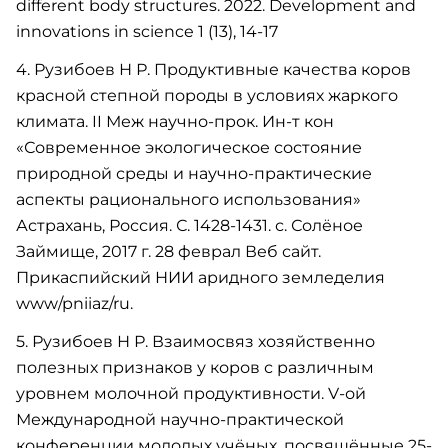
different body structures. 2022. Development and
innovations in science 1 (13), 14-17
4. Рузибоев Н Р. Продуктивные качества коров
красной степной породы в условиях жаркого
климата. II Меж научно-прок. Ин-т кон
«Современное экологическое состояние
природной среды и научно-практические
аспекты рационального использования»
Астрахань, Россия. С. 1428-1431. с. Солёное
Займище, 2017 г. 28 феврал Веб сайт.
Прикаспийский НИИ аридного земледелия
www/pniiaz/ru.
5. Рузибоев Н Р. Взаимосвяз хозяйственно
полезных признаков у коров с различным
уровнем молочной продуктивности. V-ой
Международной научно-практической
конференции молодых учёных, посвящённые 25-