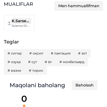
MUALIFLAR
Men hammuallifman
K.Sarsenbaev
Science ID
:
MQR-0225-0011
Teglar
#
сигир
#
оқсил
#
лактация
#
зот
#
озуқа
#
сут
#
ёғ
#
монбельярд
#
вазни
#
тирик
Maqolani baholang
Baholash
0