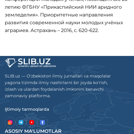
летию ФГБНУ «Прикаспийский НИИ аридного
земледелия». Приоритетные направления
развития современной науки молодых учёных
аграриев. Астрахань – 2016, с. 620-622.
SLIB.uz — O'zbekiston ilmiy jurnallari va maqolalar
yagona tizimda ilmiy nashirlarni bir joyda ko'rish,
izlash va ulardan foydalanish imkonini beruvchi
zamonaviy platforma.
Ijtimoiy tarmoqlarda
ASOSIY MA'LUMOTLAR