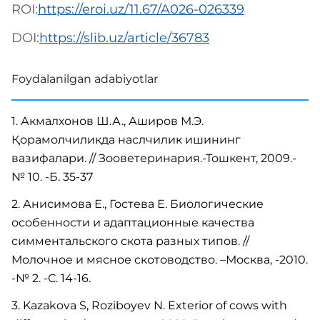
ROI:
https://eroi.uz/11.67/A026-026339
DOI:
https://slib.uz/article/36783
Foydalanilgan adabiyotlar
1. Акмалхонов Ш.А., Аширов М.Э.
Қорамолчиликда наслчилик ишининг
вазифалари. // Зооветеринария.-Тошкент, 2009.-
№ 10. -Б. 35-37
2. Анисимова Е., Гостева Е. Биологические
особенности и адаптационные качества
симментальского скота разных типов. //
Молочное и мясное скотоводство. –Москва, -2010.
-№ 2. -С. 14-16.
3. Kazakova S, Roziboyev N. Exterior of cows with