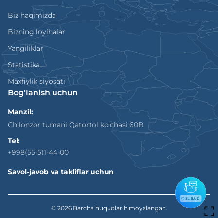
Biz haqimizda
Bizning loyihalar
Yangiliklar
Statistika
Maxfiylik siyosati
Bog'lanish uchun
Manzil:
Chilonzor tumani Qatortol ko'chasi 60B
Tel:
+998(55)511-44-00
Savol-javob va takliflar uchun
© 2026
Barcha huquqlar himoyalangan.