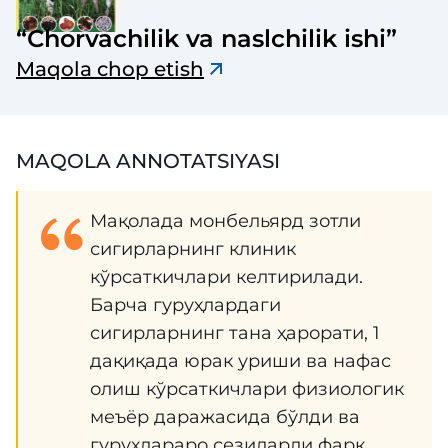
“Chorvachilik va naslchilik ishi”
Maqola chop etish
MAQOLA ANNOTATSIYASI
Мақолада монбельярд зотли
сигирларнинг клиник
кўрсаткичлари келтирилади.
Барча гуруҳлардаги
сигирларнинг тана ҳарорати, 1
дақиқада юрак уриши ва нафас
олиш кўрсаткичлари физиологик
меъёр даражасида бўлди ва
гуруҳлараро сезиларли фарқ