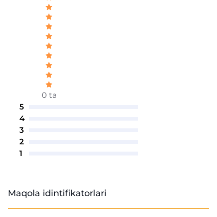
0 ta
5
4
3
2
1
Maqola idintifikatorlari