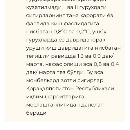
кузатилмади. I ва II гуруҳдаги
сигирларнинг тана ҳарорати ёз
фаслида қиш фаслидагига
нисбатан 0,8ºС ва 0,2ºС, ушбу
гуруҳларда ёз даврида юрак
уруши қиш давридагига нисбатан
тегишли равишда 1,3 ва 0,9 дақ/
марта, нафас олиши эса 0,8 ва 0,4
дақ/ марта тез бўлди. Бу эса
монбельярд зотли сигирлар
Қорақалпоғистон Республикаси
иқлим шароитларига
мослашганлигидан далолат
беради