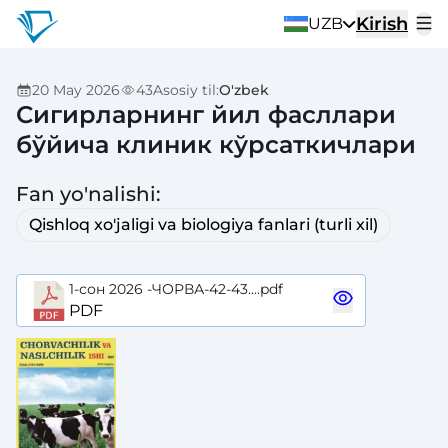
Kirish
UZB
20 May 2026
43
Asosiy til
:
O'zbek
Сигирларнинг йил фасллари
бўйича клиник кўрсаткичлари
Fan yo'nalishi
:
Qishloq xo'jaligi va biologiya fanlari (turli xil)
1-сон 2026 -ЧОРВА-42-43....pdf
PDF